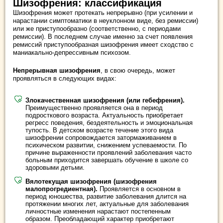
Шизофрения: классификация
Шизофрения может протекать непрерывно (при усилении и
нарастании симптоматики в неуклонном виде, без ремиссии)
или же приступообразно (соответственно, с периодами
ремиссии). В последнем случае именно за счет появления
ремиссий приступообразная шизофрения имеет сходство с
маниакально-депрессивным психозом.
Непрерывная шизофрения
, в свою очередь, может
проявляться в следующих видах:
Злокачественная шизофрения (или гебефрения).
Преимущественно проявляется она в период
подросткового возраста. Актуальность приобретает
регресс поведения, бездеятельность и эмоциональная
тупость. В детском возрасте течение этого вида
шизофрении сопровождается затормаживанием в
психическом развитии, снижением успеваемости. По
причине выраженности проявлений заболевания часто
больным приходится завершать обучение в школе со
здоровыми детьми.
Вялотекущая шизофрения (шизофрения
малопрогредиентная).
Проявляется в основном в
период юношества, развитие заболевания длится на
протяжении многих лет, актуальные для заболевания
личностные изменения нарастают постепенным
образом. Преобладающий характер приобретают