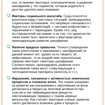
она, по мнению некоторых психоаналитиков, в развитии
шизофрении у тех пациентов, которым родители в
детстве уделяли мало внимания.
Факторы социального масштаба.
Сюда относятся
различные виды стрессовых ситуаций, провоцируемых
социальным положением, что напрямую связывается с
бедностью и безработицей, с частыми конфликтами с
окружением и с переездами. Кроме того, ряд
исследователей настаивает и на том, что одиночество
также может быть причислено к факторам риска,
провоцирующим развитие шизофрении.
Наличие вредных привычек.
Точного утверждения
связи алкоголизма и наркомании с шизофренией на
данный момент нет, однако если говорить об
амфетаминах, то их воздействие значительным
образом обостряет симптомы шизофрении.
Соответственно, провоцировать развитие этого
заболевания также могут стимулирующие и
галлюциногенные препараты (алкоголь в т.ч.).
Нарушения, связанные с активностью химических
процессов в головном мозге.
Эта теория указывает
на развитие рассматриваемого заболевания на фоне
дисбаланса в процессах мозговой активности при
участии в них нейромедиаторов (веществ,
обеспечивающих передачу к тканям нервных
импульсов). Как считают некоторые ученые, развитие
такого дисбаланса возможно даже в процессе