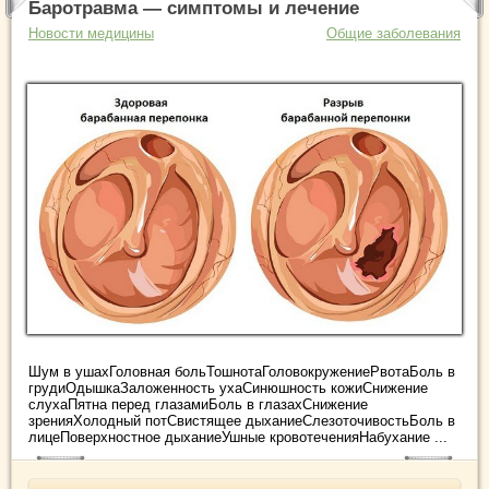
Баротравма — симптомы и лечение
Новости медицины
Общие заболевания
Шум в ушахГоловная больТошнотаГоловокружениеРвотаБоль в
грудиОдышкаЗаложенность ухаСинюшность кожиСнижение
слухаПятна перед глазамиБоль в глазахСнижение
зренияХолодный потСвистящее дыханиеСлезоточивостьБоль в
лицеПоверхностное дыханиеУшные кровотеченияНабухание ...