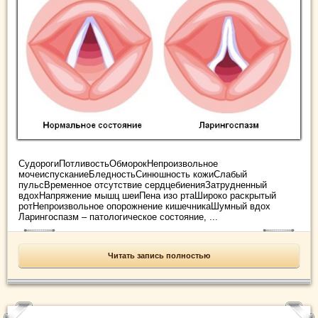
СудорогиПотливостьОбморокНепроизвольное
мочеиспусканиеБледностьСинюшность кожиСлабый
пульсВременное отсутствие сердцебиенияЗатрудненный
вдохНапряжение мышц шеиПена изо ртаШироко раскрытый
ротНепроизвольное опорожнение кишечникаШумный вдох
Ларингоспазм – патологическое состояние, ...
Читать запись полностью