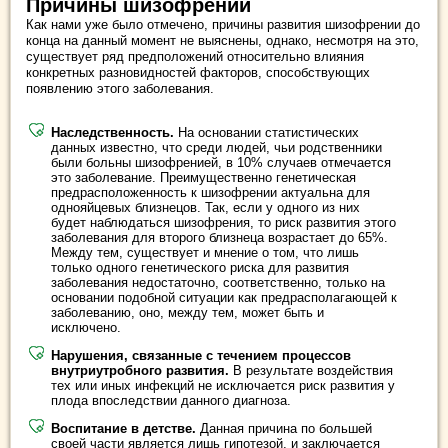
Причины шизофрении
Как нами уже было отмечено, причины развития шизофрении до
конца на данный момент не выяснены, однако, несмотря на это,
существует ряд предположений относительно влияния
конкретных разновидностей факторов, способствующих
появлению этого заболевания.
Наследственность.
На основании статистических
данных известно, что среди людей, чьи родственники
были больны шизофренией, в 10% случаев отмечается
это заболевание. Преимущественно генетическая
предрасположенность к шизофрении актуальна для
однояйцевых близнецов. Так, если у одного из них
будет наблюдаться шизофрения, то риск развития этого
заболевания для второго близнеца возрастает до 65%.
Между тем, существует и мнение о том, что лишь
только одного генетического риска для развития
заболевания недостаточно, соответственно, только на
основании подобной ситуации как предрасполагающей к
заболеванию, оно, между тем, может быть и
исключено.
Нарушения, связанные с течением процессов
внутриутробного развития.
В результате воздействия
тех или иных инфекций не исключается риск развития у
плода впоследствии данного диагноза.
Воспитание в детстве.
Данная причина по большей
своей части является лишь гипотезой, и заключается