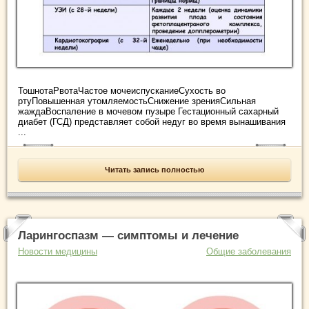
ТошнотаРвотаЧастое мочеиспусканиеСухость во
ртуПовышенная утомляемостьСнижение зренияСильная
жаждаВоспаление в мочевом пузыре Гестационный сахарный
диабет (ГСД) представляет собой недуг во время вынашивания
...
Читать запись полностью
Ларингоспазм — симптомы и лечение
Новости медицины
Общие заболевания