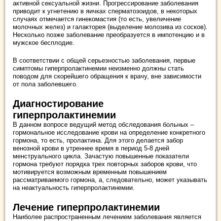
активной сексуальной жизни. Прогрессирование заболевания
приводит к угнетению в яичках сперматозоидов, в некоторых
случаях отмечается гинекомастия (то есть, увеличение
молочных желез) и галакторея (выделение молозива из сосков).
Несколько позже заболевание преобразуется в импотенцию и в
мужское бесплодие.
В соответствии с общей серьезностью заболевания, первые
симптомы гиперпролактинемии неизменно должны стать
поводом для скорейшего обращения к врачу, вне зависимости
от пола заболевшего.
Диагностирование
гиперпролактинемии
В данном вопросе ведущий метод обследования больных –
гормональное исследование крови на определение конкретного
гормона, то есть, пролактина. Для этого делается забор
венозной крови в утреннее время в период 5-8 дней
менструального цикла. Зачастую повышенные показатели
гормона требуют порядка трех повторных заборов крови, что
мотивируется возможным временным повышением
рассматриваемого гормона, а, следовательно, может указывать
на неактуальность гиперпролактинемии.
Лечение гиперпролактинемии
Наиболее распространенным лечением заболевания является