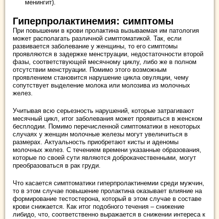
менингит).
Гиперпролактинемия: симптомы
При повышении в крови пролактина вызываемая им патология
может располагать различной симптоматикой. Так, если
развивается заболевание у женщины, то его симптомы
проявляются в задержке менструации, недостаточности второй
фазы, соответствующей месячному циклу, либо же в полном
отсутствии менструации. Помимо этого возможным
проявлением становится нарушение цикла овуляции, чему
сопутствует выделение молока или молозива из молочных
желез.
Учитывая всю серьезность нарушений, которые затрагивают
месячный цикл, итог заболевания может проявиться в женском
бесплодии. Помимо перечисленной симптоматики в некоторых
случаях у женщин молочные железы могут увеличиться в
размерах. Актуальность приобретают кисты и аденомы
молочных желез. С течением времени указанные образования,
которые по своей сути являются доброкачественными, могут
преобразоваться в рак груди.
Что касается симптоматики гиперпролактинемии среди мужчин,
то в этом случае повышение пролактина оказывает влияние на
формирование тестостерона, который в этом случае в составе
крови снижается. Как итог подобного течения – снижение
либидо, что, соответственно выражается в снижении интереса к