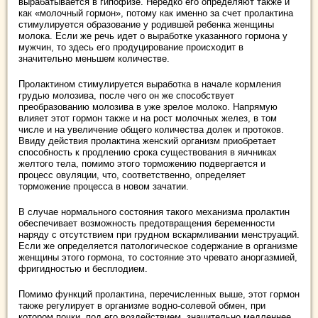
вырабатывается в гипофизе. Нередко его определяют также и
как «молочный гормон», потому как именно за счет пролактина
стимулируется образование у родившей ребенка женщины
молока. Если же речь идет о выработке указанного гормона у
мужчин, то здесь его продуцирование происходит в
значительно меньшем количестве.
Пролактином стимулируется выработка в начале кормления
грудью молозива, после чего он же способствует
преобразованию молозива в уже зрелое молоко. Напрямую
влияет этот гормон также и на рост молочных желез, в том
числе и на увеличение общего количества долек и протоков.
Ввиду действия пролактина женский организм приобретает
способность к продлению срока существования в яичниках
желтого тела, помимо этого торможению подвергается и
процесс овуляции, что, соответственно, определяет
торможение процесса в новом зачатии.
В случае нормального состояния такого механизма пролактин
обеспечивает возможность предотвращения беременности
наряду с отсутствием при грудном вскармливании менструаций.
Если же определяется патологическое содержание в организме
женщины этого гормона, то состояние это чревато аноргазмией,
фригидностью и бесплодием.
Помимо функций пролактина, перечисленных выше, этот гормон
также регулирует в организме водно-солевой обмен, при
котором почки, под его воздействием, значительно медленнее