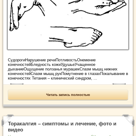
СудорогиНарушение речиПотливостьОнемение
конечностейБледность кожиУдушьеУчащенное
дыханиеОщущение ползанья мурашекСпазм мышц нижних
конечностейСпазм мышц рукПомутнение в глазахПокалывание в
конечностях Тетания – клинический синдром, ...
Читать запись полностью
Торакалгия – симптомы и лечение, фото и
видео