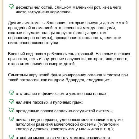
дефекты челюстей, слишком маленький рот, из-за чего
часто затруднено кормление.
Другие симптомы заболевания, которые присущи детям с этой
врожденной аномалией, это перепонки между пальцами,
сжатые в кулаки пальцы на руках (пальцы при этом
неравномерно согнуты), врожденная косолапость, слишком
низко расположенные уши.
Внешний вид такого ребенка очень странный. Но кроме внешних
признаков, есть и внутренние нарушения, которые, чаще всего,
становятся причинно смерти детей.
Симптомы нарушений функционирования органов и систем при
такой патологии, как синдром Эдвардса, следующие:
отставание в физическом и умственном планах;
наличие паховых и пупочных грыж;
врожденные пороки сердечно-сосудистой системы;
почка в виде подковы, удвоенные мочеточники и другие
патологии развития мочеполовой системы (гигантский
клитор у девочек, крипторхизм у мальчиков и т. д.);
атрофия мышц, из-за чего у малыша развивается