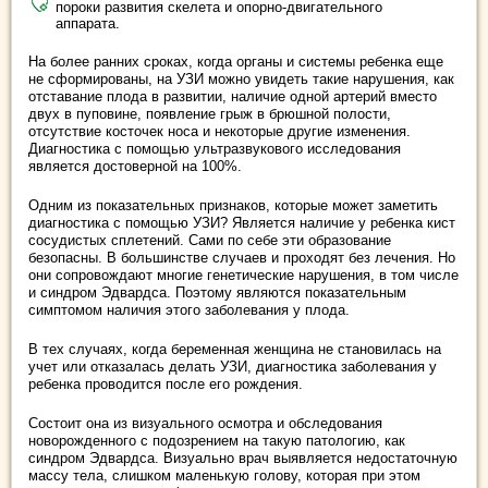
пороки развития скелета и опорно-двигательного
аппарата.
На более ранних сроках, когда органы и системы ребенка еще
не сформированы, на УЗИ можно увидеть такие нарушения, как
отставание плода в развитии, наличие одной артерий вместо
двух в пуповине, появление грыж в брюшной полости,
отсутствие косточек носа и некоторые другие изменения.
Диагностика с помощью ультразвукового исследования
является достоверной на 100%.
Одним из показательных признаков, которые может заметить
диагностика с помощью УЗИ? Является наличие у ребенка кист
сосудистых сплетений. Сами по себе эти образование
безопасны. В большинстве случаев и проходят без лечения. Но
они сопровождают многие генетические нарушения, в том числе
и синдром Эдвардса. Поэтому являются показательным
симптомом наличия этого заболевания у плода.
В тех случаях, когда беременная женщина не становилась на
учет или отказалась делать УЗИ, диагностика заболевания у
ребенка проводится после его рождения.
Состоит она из визуального осмотра и обследования
новорожденного с подозрением на такую патологию, как
синдром Эдвардса. Визуально врач выявляется недостаточную
массу тела, слишком маленькую голову, которая при этом