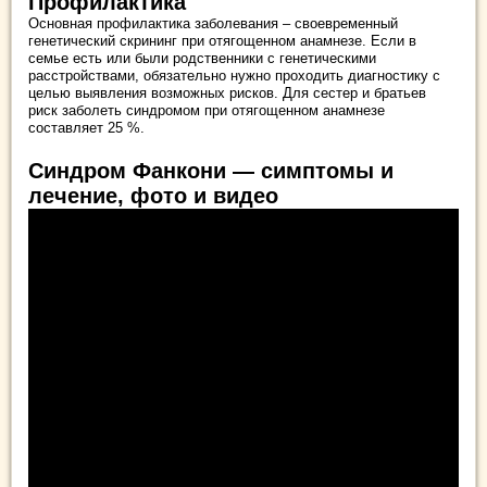
Профилактика
Основная профилактика заболевания – своевременный
генетический скрининг при отягощенном анамнезе. Если в
семье есть или были родственники с генетическими
расстройствами, обязательно нужно проходить диагностику с
целью выявления возможных рисков. Для сестер и братьев
риск заболеть синдромом при отягощенном анамнезе
составляет 25 %.
Синдром Фанкони — симптомы и
лечение, фото и видео