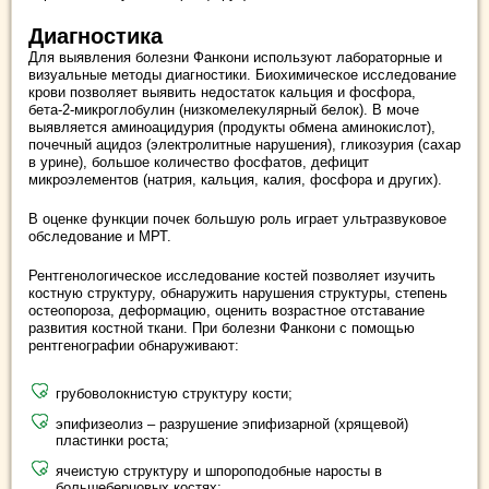
Диагностика
Для выявления болезни Фанкони используют лабораторные и
визуальные методы диагностики. Биохимическое исследование
крови позволяет выявить недостаток кальция и фосфора,
бета-2-микроглобулин (низкомелекулярный белок). В моче
выявляется аминоацидурия (продукты обмена аминокислот),
почечный ацидоз (электролитные нарушения), гликозурия (сахар
в урине), большое количество фосфатов, дефицит
микроэлементов (натрия, кальция, калия, фосфора и других).
В оценке функции почек большую роль играет ультразвуковое
обследование и МРТ.
Рентгенологическое исследование костей позволяет изучить
костную структуру, обнаружить нарушения структуры, степень
остеопороза, деформацию, оценить возрастное отставание
развития костной ткани. При болезни Фанкони с помощью
рентгенографии обнаруживают:
грубоволокнистую структуру кости;
эпифизеолиз – разрушение эпифизарной (хрящевой)
пластинки роста;
ячеистую структуру и шпороподобные наросты в
большеберцовых костях;