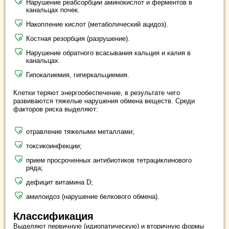
Нарушение реабсорбции аминокислот и ферментов в
канальцах почек.
Накопление кислот (метаболический ацидоз).
Костная резорбция (разрушение).
Нарушение обратного всасывания кальция и калия в
канальцах.
Гипокалиемия, гиперкальциемия.
Клетки теряют энергообеспечение, в результате чего
развиваются тяжелые нарушения обмена веществ. Среди
факторов риска выделяют:
отравление тяжелыми металлами;
токсикоинфекции;
прием просроченных антибиотиков тетрациклинового
ряда;
дефицит витамина D;
амилоидоз (нарушение белкового обмена).
Классификация
Выделяют первичную (идиопатическую) и вторичную формы