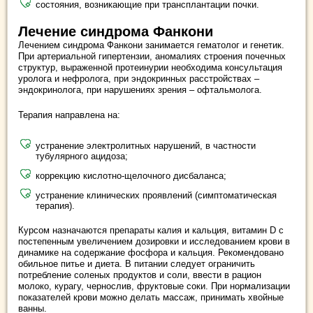
состояния, возникающие при трансплантации почки.
Лечение синдрома Фанкони
Лечением синдрома Фанкони занимается гематолог и генетик.
При артериальной гипертензии, аномалиях строения почечных
структур, выраженной протеинурии необходима консультация
уролога и нефролога, при эндокринных расстройствах –
эндокринолога, при нарушениях зрения – офтальмолога.
Терапия направлена на:
устранение электролитных нарушений, в частности
тубулярного ацидоза;
коррекцию кислотно-щелочного дисбаланса;
устранение клинических проявлений (симптоматическая
терапия).
Курсом назначаются препараты калия и кальция, витамин D c
постепенным увеличением дозировки и исследованием крови в
динамике на содержание фосфора и кальция. Рекомендовано
обильное питье и диета. В питании следует ограничить
потребление соленых продуктов и соли, ввести в рацион
молоко, курагу, чернослив, фруктовые соки. При нормализации
показателей крови можно делать массаж, принимать хвойные
ванны.