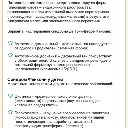
Патологические изменения представляют одну из форм
гиперпаратиреоза – эндокринного расстройства,
развивающегося при избыточной выработке паратгормона
(производится паращитовидными железами) в результате
гиперплазии желез или злокачественного поражения.
Варианты наследования синдрома де Тони-Дебре-Фанкони:
Аутосомно-доминантный – дефектный ген наследуется
от одного из родителей (семейная форма).
Аутосомно-рецессивный – дефектный ген присутствует
у обоих родителей. В случае с синдромом речь идет о
локальной форме аутосомно-рецессивного
наследования (хромосома 15q15.3.)
Синдром Фанкони у детей
Может быть компонентом других генетических заболеваний:
Цистиноз – чрезмерное накопление цистина
(аминокислота) в цитоплазме (внутренняя жидкая
клеточная среда) клетки.
Галактоземия – нарушение преобразования галактозы
(моносахарид) в глюкозу, обусловленное мутацией
гена, отвечающего за выработку галактозо-1-
фосфатуридилтрансферазы (фермент).