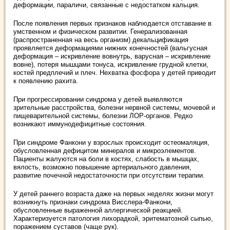
деформации, параличи, связанные с недостатком кальция.
После появления первых признаков наблюдается отставание в
умственном и физическом развитии. Генерализованная
(распространенная на весь организм) декальцификация
проявляется деформациями нижних конечностей (вальгусная
деформация – искривление вовнутрь, варусная – искривление
вовне), потеря мышцами тонуса, искривление грудной клетки,
костей предплечий и плеч. Нехватка фосфора у детей приводит
к появлению рахита.
При прогрессировании синдрома у детей выявляются
зрительные расстройства, болезни нервной системы, мочевой и
пищеварительной системы, болезни ЛОР-органов. Редко
возникают иммунодефицитные состояния.
При синдроме Фанкони у взрослых происходит остеомаляция,
обусловленная дефицитом минералов и микроэлементов.
Пациенты жалуются на боли в костях, слабость в мышцах,
вялость, возможно повышение артериального давления,
развитие почечной недостаточности при отсутствии терапии.
У детей раннего возраста даже на первых неделях жизни могут
возникнуть признаки синдрома Висслера-Фанкони,
обусловленные выраженной аллергической реакцией.
Характеризуется патология лихорадкой, эритематозной сыпью,
поражением суставов (чаще рук).