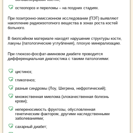
остеопороз и переломы – на поздних стадиях.
При позитронно-эмиссионном исследовании (ПЭТ) выявляют
накопление радиоизотопного вещества в зонах роста костей
больного.
В биопсийном материале находят нарушение структуры кости,
лакуны (патологические углубления), плохую минерализацию.
При глюкозо-фосфат-аминовом диабете проводится
дифференциальная диагностика с такими патологиями:
цистиноз;
гликогеноз;
разные синдромы (Лоу, Шегрена, нефротический);
множественная миелома (злокачественная болезнь
крови);
непереносимость фруктозы, обусловленная
генетическим фактором, другими наследственными
заболеваниями;
сахарный диабет;