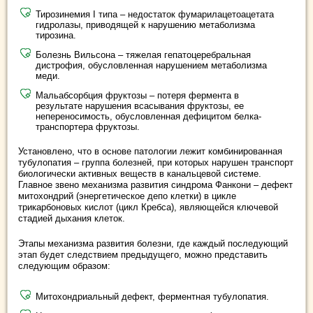
Тирозинемия I типа – недостаток фумарилацетоацетата
гидролазы, приводящей к нарушению метаболизма
тирозина.
Болезнь Вильсона – тяжелая гепатоцеребральная
дистрофия, обусловленная нарушением метаболизма
меди.
Мальабсорбция фруктозы – потеря фермента в
результате нарушения всасывания фруктозы, ее
непереносимость, обусловленная дефицитом белка-
транспортера фруктозы.
Установлено, что в основе патологии лежит комбинированная
тубулопатия – группа болезней, при которых нарушен транспорт
биологически активных веществ в канальцевой системе.
Главное звено механизма развития синдрома Фанкони – дефект
митохондрий (энергетическое депо клетки) в цикле
трикарбоновых кислот (цикл Кребса), являющейся ключевой
стадией дыхания клеток.
Этапы механизма развития болезни, где каждый последующий
этап будет следствием предыдущего, можно представить
следующим образом:
Митохондриальный дефект, ферментная тубулопатия.