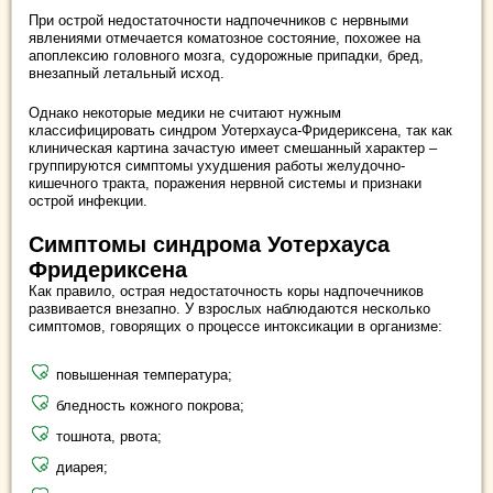
При острой недостаточности надпочечников с нервными
явлениями отмечается коматозное состояние, похожее на
апоплексию головного мозга, судорожные припадки, бред,
внезапный летальный исход.
Однако некоторые медики не считают нужным
классифицировать синдром Уотерхауса-Фридериксена, так как
клиническая картина зачастую имеет смешанный характер –
группируются симптомы ухудшения работы желудочно-
кишечного тракта, поражения нервной системы и признаки
острой инфекции.
Симптомы синдрома Уотерхауса
Фридериксена
Как правило, острая недостаточность коры надпочечников
развивается внезапно. У взрослых наблюдаются несколько
симптомов, говорящих о процессе интоксикации в организме:
повышенная температура;
бледность кожного покрова;
тошнота, рвота;
диарея;