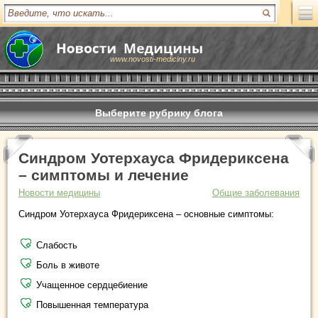
www.novosti-mediciny.ru
Выберите рубрику блога
Синдром Уотерхауса Фридериксена
– симптомы и лечение
Новости медицины
Общие заболевания
Синдром Уотерхауса Фридериксена – основные симптомы:
Слабость
Боль в животе
Учащенное сердцебиение
Повышенная температура