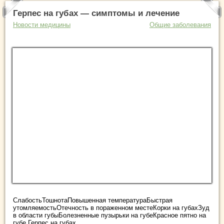
Герпес на губах — симптомы и лечение
Новости медицины
Общие заболевания
СлабостьТошнотаПовышенная температураБыстрая
утомляемостьОтечность в пораженном местеКорки на губахЗуд
в области губыБолезненные пузырьки на губеКрасное пятно на
губе Герпес на губах ...