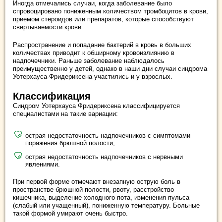
Иногда отмечались случаи, когда заболевание было
спровоцировано пониженным количеством тромбоцитов в крови,
приемом стероидов или препаратов, которые способствуют
свертываемости крови.
Распространение и попадание бактерий в кровь в больших
количествах приводит к обширному кровоизлиянию в
надпочечники. Раньше заболевание наблюдалось
преимущественно у детей, однако в наши дни случаи синдрома
Уотерхауса-Фридериксена участились и у взрослых.
Классификация
Синдром Уотерхауса Фридериксена классифицируется
специалистами на такие вариации:
острая недостаточность надпочечников с симптомами
поражения брюшной полости;
острая недостаточность надпочечников с нервными
явлениями.
При первой форме отмечают внезапную острую боль в
пространстве брюшной полости, рвоту, расстройство
кишечника, выделение холодного пота, изменения пульса
(слабый или учащенный), пониженную температуру. Больные
такой формой умирают очень быстро.