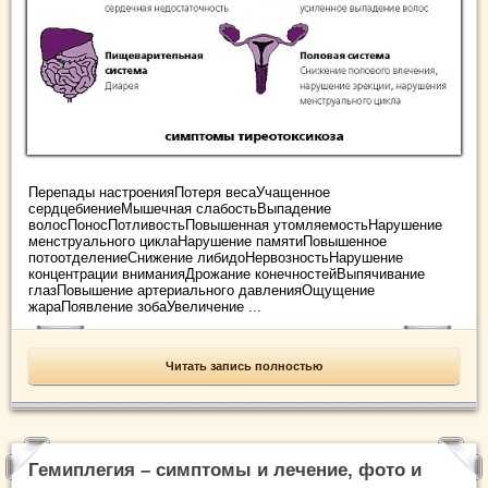
Перепады настроенияПотеря весаУчащенное
сердцебиениеМышечная слабостьВыпадение
волосПоносПотливостьПовышенная утомляемостьНарушение
менструального циклаНарушение памятиПовышенное
потоотделениеСнижение либидоНервозностьНарушение
концентрации вниманияДрожание конечностейВыпячивание
глазПовышение артериального давленияОщущение
жараПоявление зобаУвеличение ...
Читать запись полностью
Гемиплегия – симптомы и лечение, фото и