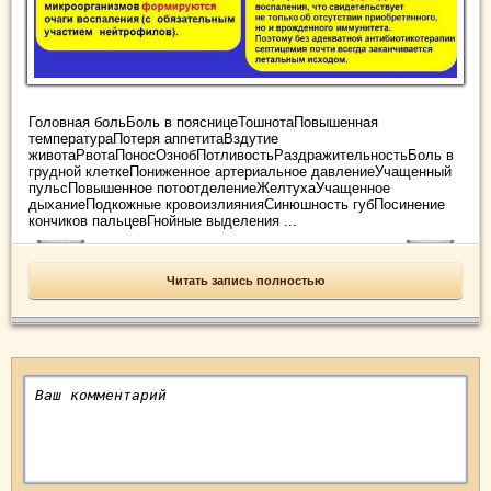
Головная больБоль в поясницеТошнотаПовышенная
температураПотеря аппетитаВздутие
животаРвотаПоносОзнобПотливостьРаздражительностьБоль в
грудной клеткеПониженное артериальное давлениеУчащенный
пульсПовышенное потоотделениеЖелтухаУчащенное
дыханиеПодкожные кровоизлиянияСинюшность губПосинение
кончиков пальцевГнойные выделения ...
Читать запись полностью