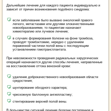
Дальнейшее лечение для каждого пациента индивидуально и
зависит от причин возникновения подобного синдрома:
если заболевание было вызвано онкологией правого
легкого, метастазами или другими злокачественными
новообразованиями, то пациентам назначают
химиотерапию или лучевое лечение;
в случаях формирования болезни на фоне тромбоза,
проводят тромбэктомию, нередко с удалением
пораженной частички полой вены с последующим
установлением гомотрансплантата.
При невозможности проведения радикальных хирургических
операций назначаются другие способы лечения, направленные
на восстановление оттока венозной крови:
удаление доброкачественного новообразования области
средостения;
шунтирование обходного характера;
чрескожную баллонную ангиопластику;
стентирование верхней полой вены.
В большинстве ситуаций лечение болезни постепенное и