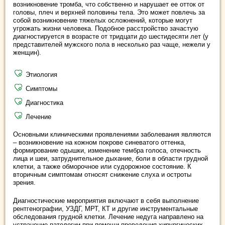
возникновение тромба, что собственно и нарушает ее отток от
головы, плеч и верхней половины тела. Это может повлечь за
собой возникновение тяжелых осложнений, которые могут
угрожать жизни человека. Подобное расстройство зачастую
диагностируется в возрасте от тридцати до шестидесяти лет (у
представителей мужского пола в несколько раз чаще, нежели у
женщин).
Этиология
Симптомы
Диагностика
Лечение
Основными клиническими проявлениями заболевания являются
– возникновение на кожном покрове синеватого оттенка,
формирование одышки, изменение тембра голоса, отечность
лица и шеи, затруднительное дыхание, боли в области грудной
клетки, а также обморочное или судорожное состояние. К
вторичным симптомам относят снижение слуха и остроты
зрения.
Диагностические мероприятия включают в себя выполнение
рентгенографии, УЗДГ, МРТ, КТ и другие инструментальные
обследования грудной клетки. Лечение недуга направлено на
устранение патологии при помощи проведения хирургических