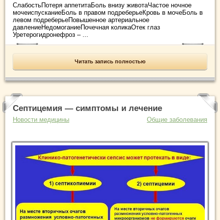
СлабостьПотеря аппетитаБоль внизу животаЧастое ночное
мочеиспусканиеБоль в правом подреберьеКровь в мочеБоль в
левом подреберьеПовышенное артериальное
давлениеНедомоганиеПочечная коликаОтек глаз
Уретерогидронефроз – ...
Читать запись полностью
Септицемия — симптомы и лечение
Новости медицины
Общие заболевания