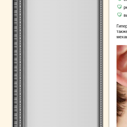
р
в
Гипе
такж
механ