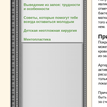
являе
Выведение из запоя: трудности
отмеч
и особенности
бакт
Советы, которые помогут тебе
матки
всегда оставаться молодым
того
нем.
Детская неотложная хирургия
Пр
Ментопластика
Покра
може
крови
из-з
Арте
акти
расш
тольк
лока
Причи
быть
за сч