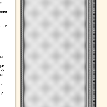
с
огии
ая, и
мия
При
них
ия.
 и
а
ще