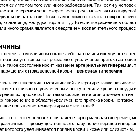
тся симптомом того или иного заболевания. Так, если у человек
ается гиперемия зева, скорее всего, речь может идти о вирусно
ериальной патологии. То же самое можно сказать о покраснении
, влагалища, желудка, горла и т. д. То есть покраснение в облас
 или иного органа является следствием воспалительного процесс
ичины
снение в том или ином органе либо на том или ином участке те
т возникнуть как из-за чрезмерного увеличения притока артериа
, и такое состояние носит название
артериальная гиперемия
, 
а нарушения оттока венозной крови –
венозная гиперемия
.
риальная гиперемия в медицинской литературе также называетс
вной, что связано с увеличенным поступлением крови в сосуды и
ирения их просвета. При такой форме патологии отмечается не
о покраснение в области увеличенного притока крови, но также
льное повышение температуры и отек тканей.
ны того, что у человека появляется артериальная гиперемия, м
 различные – преимущественно это нарушение нервной иннерва
ет которого увеличивается прилив крови к коже или слизистым.