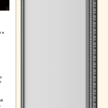
е в
о
е
ой
,