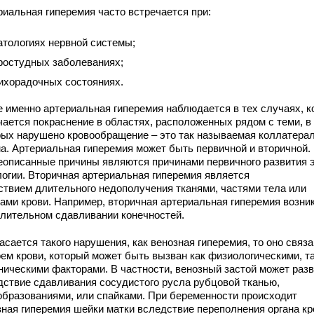
риальная гиперемия часто встречается при:
атологиях нервной системы;
ростудных заболеваниях;
ихорадочных состояниях.
е именно артериальная гиперемия наблюдается в тех случаях, к
чается покраснение в областях, расположенных рядом с теми, в
рых нарушено кровообращение – это так называемая коллатера
а. Артериальная гиперемия может быть первичной и вторичной.
описанные причины являются причинами первичного развития 
логии. Вторичная артериальная гиперемия является
ствием длительного недополучения тканями, частями тела или
нами крови. Например, вторичная артериальная гиперемия возни
длительном сдавливании конечностей.
асается такого нарушения, как венозная гиперемия, то оно связа
оем крови, который может быть вызван как физиологическими, та
ническими факторами. В частности, венозный застой может раз
дствие сдавливания сосудистого русла рубцовой тканью,
образованиями, или спайками. При беременности происходит
зная гиперемия шейки матки вследствие переполнения органа к