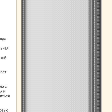
огда
льная
этой
кает
но с
к и
виться
ровью