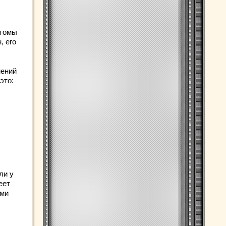
птомы
, его
нений
это:
ли у
еет
ими