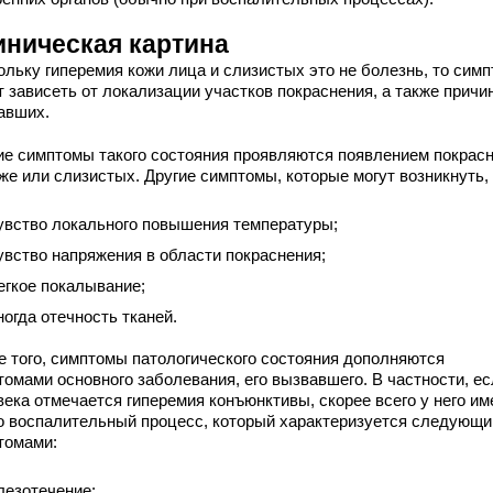
иническая картина
ольку гиперемия кожи лица и слизистых это не болезнь, то сим
 зависеть от локализации участков покраснения, а также причин
авших.
е симптомы такого состояния проявляются появлением покрас
же или слизистых. Другие симптомы, которые могут возникнуть, 
увство локального повышения температуры;
увство напряжения в области покраснения;
егкое покалывание;
ногда отечность тканей.
е того, симптомы патологического состояния дополняются
томами основного заболевания, его вызвавшего. В частности, ес
века отмечается гиперемия конъюнктивы, скорее всего у него им
о воспалительный процесс, который характеризуется следующ
томами:
лезотечение;