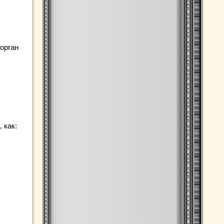
орган
 как: