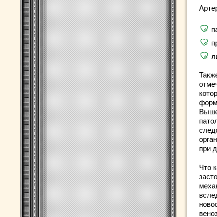
Арте
п
п
л
Такж
отме
кото
форм
Выше
пато
след
орга
при 
Что к
заст
меха
всле
ново
вено