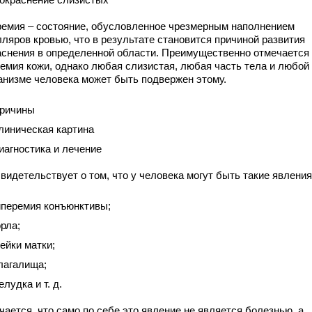
ремия – состояние, обусловленное чрезмерным наполнением
лляров кровью, что в результате становится причиной развития
аснения в определенной области. Преимущественно отмечается
ремия кожи, однако любая слизистая, любая часть тела и любой 
ганизме человека может быть подвержен этому.
ричины
линическая картина
иагностика и лечение
видетельствует о том, что у человека могут быть такие явления,
иперемия конъюнктивы;
орла;
ейки матки;
лагалища;
елудка и т. д.
ается, что само по себе это явление не является болезнью, а