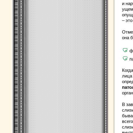
и на
ущем
опущ
– это
Отме
она 
ф
п
Когда
лица
опред
пато
орган
В за
слиз
быва
всего
слизи
внут