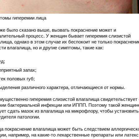
томы гиперемии лица
уже было сказано выше, вызвать покраснение может и
алительный процесс. У женщин бывает гиперемия слизистой
лища, однако в этом случае их беспокоит не только покраснени
ти влагалища, но и другие симптомы, такие как:
уд;
еприятный запах;
тек половых губ;
ыделения различного характера, отличающиеся от нормы.
мущественно гиперемия слизистой влагалища свидетельствует 
чии бактериальной инфекции или ИППП. Поэтому такой женщин
ует сдать мазок из влагалища на микрофлору, чтобы установить
удителя патологии.
да покраснение влагалища может быть следствием аллергическ
ии, например, на какие-то лекарственные препараты или латекс