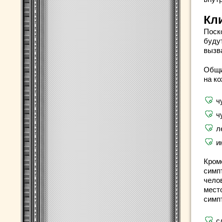
Кл
Поск
будут
вызв
Общи
на ко
ч
ч
л
и
Кром
симп
чело
мест
симп
с