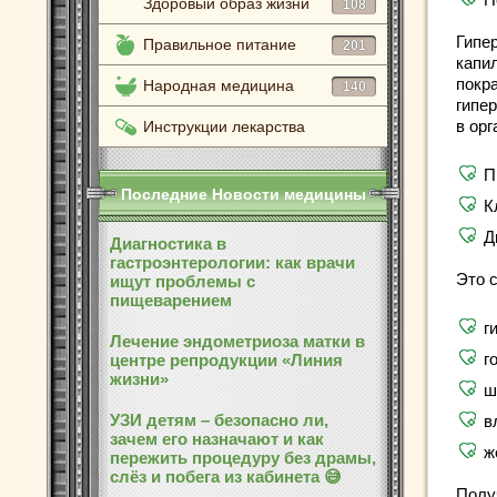
Здоровый образ жизни
108
Гипе
Правильное питание
201
капи
покр
Народная медицина
140
гипе
в ор
Инструкции лекарства
П
Последние Новости медицины
К
Д
Диагностика в
гастроэнтерологии: как врачи
Это с
ищут проблемы с
пищеварением
г
Лечение эндометриоза матки в
г
центре репродукции «Линия
жизни»
ш
УЗИ детям – безопасно ли,
в
зачем его назначают и как
ж
пережить процедуру без драмы,
слёз и побега из кабинета 😅
Получ