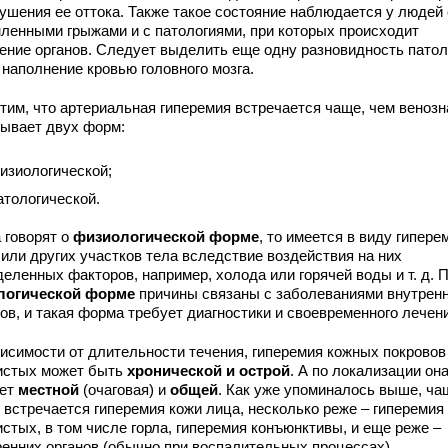
рушения ее оттока. Также такое состояние наблюдается у людей 
ленными грыжами и с патологиями, при которых происходит
ение органов. Следует выделить еще одну разновидность патол
 наполнение кровью головного мозга.
тим, что артериальная гиперемия встречается чаще, чем венозн
бывает двух форм:
изиологической;
атологической.
 говорят о
физиологической форме
, то имеется в виду гипере
 или других участков тела вследствие воздействия на них
еленных факторов, например, холода или горячей воды и т. д. 
логической форме
причины связаны с заболеваниями внутрен
ов, и такая форма требует диагностики и своевременного лечен
висимости от длительности течения, гиперемия кожных покровов
истых может быть
хронической и острой
. А по локализации он
ет
местной
(очаговая) и
общей
. Как уже упоминалось выше, ча
 встречается гиперемия кожи лица, несколько реже – гиперемия
стых, в том числе горла, гиперемия конъюнктивы, и еще реже –
ренних органов (обычно при воспалительных процессах).