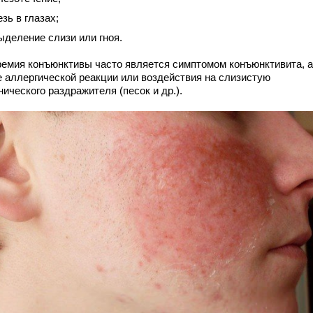
езь в глазах;
ыделение слизи или гноя.
ремия конъюнктивы часто является симптомом конъюнктивита, а
е аллергической реакции или воздействия на слизистую
ического раздражителя (песок и др.).