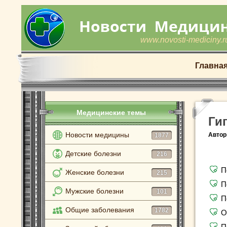
www.novosti-mediciny.r
Главна
Медицинские темы
Ги
Новости медицины
Автор
1877
Детские болезни
216
П
Женские болезни
215
П
Мужские болезни
101
П
Общие заболевания
1782
О
П