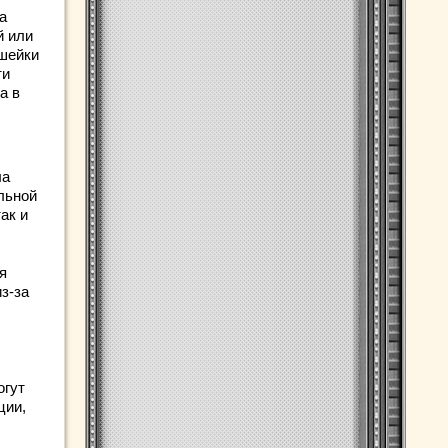
а
й или
 шейки
ти
а в
ла
льной
так и
я
з-за
огут
ции,