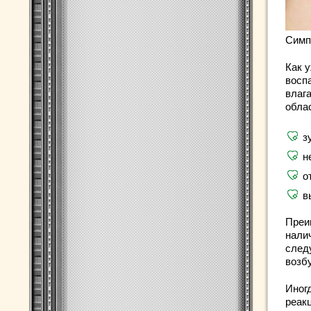
Симп
Как 
восп
влага
облас
з
н
о
в
Преи
нали
след
возб
Иног
реакц