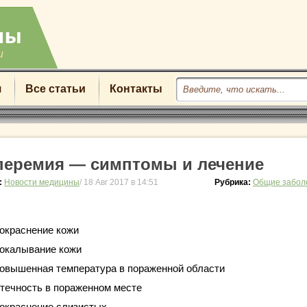
u
я
Все статьи
Контакты
перемия — симптомы и лечение
:
Новости медицины
/ 18 Авг 2017 в 14:51
Рубрика:
Общие забол
окраснение кожи
окалывание кожи
овышенная температура в пораженной области
течность в пораженном месте
окраснение слизистых