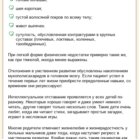
шея короткая;
густой волосяной покров по всему телу;
живот выпячен.
сутулость, обусловленная контрактурами в крупных
суставах (плечевых, локтевых, коленных,
тазобедренных).
При легкой форме физические недостатки примерно такие же,
как при тяжелой, иногда менее выражены.
Отклонения в умственном развитии обусловлены накоплением
мукополисахаридов в головном мозгу. Если пациент успел в
течение первых лет жизни приобрести определенные навыки, со
временем они регрессируют.
Интеллектуальное отставание проявляется у всех детей по-
разному. Некоторые хорошо говорят и даже умеют немного
читать, другие говорят только несколько слов. Такие дети очень
любят, когда им читают стихи, загадывают простые загадки,
играют в несложные игры.
Многие родители отмечают жизнелюбие и жизнерадостность у
больных мальчиков даже тогда, когда наступает регресс в
умственном развитии. Крайне важно дать таким пациентам как