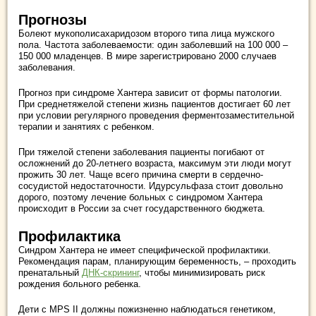
Прогнозы
Болеют мукополисахаридозом второго типа лица мужского
пола. Частота заболеваемости: один заболевший на 100 000 –
150 000 младенцев. В мире зарегистрировано 2000 случаев
заболевания.
Прогноз при синдроме Хантера зависит от формы патологии.
При среднетяжелой степени жизнь пациентов достигает 60 лет
при условии регулярного проведения ферментозаместительной
терапии и занятиях с ребенком.
При тяжелой степени заболевания пациенты погибают от
осложнений до 20-летнего возраста, максимум эти люди могут
прожить 30 лет. Чаще всего причина смерти в сердечно-
сосудистой недостаточности. Идурсульфаза стоит довольно
дорого, поэтому лечение больных с синдромом Хантера
происходит в России за счет государственного бюджета.
Профилактика
Синдром Хантера не имеет специфической профилактики.
Рекомендация парам, планирующим беременность, – проходить
пренатальный
ДНК-скрининг
, чтобы минимизировать риск
рождения больного ребенка.
Дети с MPS II должны пожизненно наблюдаться генетиком,