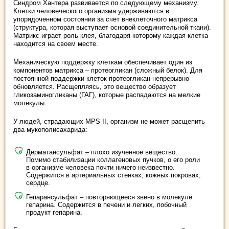
Синдром Хантера развивается по следующему механизму.
Клетки человеческого организма удерживаются в
упорядоченном состоянии за счет внеклеточного матрикса
(структура, которая выступает основой соединительной ткани).
Матрикс играет роль клея, благодаря которому каждая клетка
находится на своем месте.
Механическую поддержку клеткам обеспечивает один из
компонентов матрикса – протеогликан (сложный белок). Для
постоянной поддержки клеток протеогликан непрерывно
обновляется. Расщепляясь, это вещество образует
гликозаминогликаны (ГАГ), которые распадаются на мелкие
молекулы.
У людей, страдающих MPS II, организм не может расщепить
два мукополисахарида:
Дерматансульфат – плохо изученное вещество.
Помимо стабилизации коллагеновых пучков, о его роли
в организме человека почти ничего неизвестно.
Содержится в артериальных стенках, кожных покровах,
сердце.
Гепарансульфат – повторяющееся звено в молекуле
гепарина. Содержится в печени и легких, побочный
продукт гепарина.