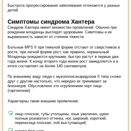
Быстрота прогрессирования заболевания отличается у разных
детей.
Симптомы синдрома Хантера
Синдром Хантера имеет множество проявлений. Обычно при
рождении младенцы выглядят здоровыми. Симптомы и их
выраженность зависят от степени тяжести.
Больные MPS II при тяжелой форме отстают от сверстников в
росте, при легкой форме рост, как правило, нормальный.
Младенцы рождаются крупными, быстро растут в первые два
года жизни. К концу второго года жизни рост замедляется и в
итоге составляет не более 140 сантиметров.
По внешнему виду люди с мукополисахаридозом II типа схожи
друг с другом настолько, что нередко их принимают за
близнецов. Обусловлено это огрублением черт лица
(гаргоилизм).
Характерны такие внешние проявления:
лицо плоское, губы утолщены, язык увеличен, щеки
полные розоватого оттенка, нос широкий, короткий,
переносица плоская, лоб выступающий;
голова большая;