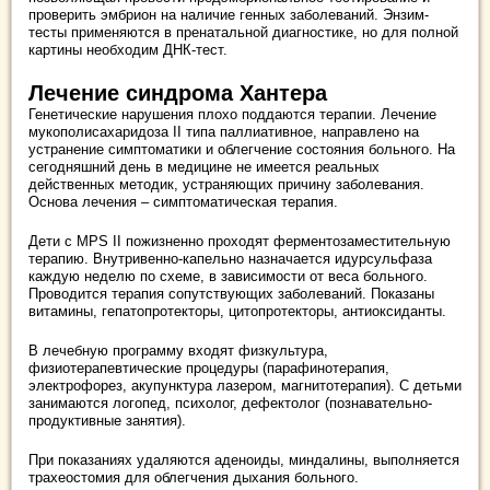
проверить эмбрион на наличие генных заболеваний. Энзим-
тесты применяются в пренатальной диагностике, но для полной
картины необходим ДНК-тест.
Лечение синдрома Хантера
Генетические нарушения плохо поддаются терапии. Лечение
мукополисахаридоза II типа паллиативное, направлено на
устранение симптоматики и облегчение состояния больного. На
сегодняшний день в медицине не имеется реальных
действенных методик, устраняющих причину заболевания.
Основа лечения – симптоматическая терапия.
Дети с MPS II пожизненно проходят ферментозаместительную
терапию. Внутривенно-капельно назначается идурсульфаза
каждую неделю по схеме, в зависимости от веса больного.
Проводится терапия сопутствующих заболеваний. Показаны
витамины, гепатопротекторы, цитопротекторы, антиоксиданты.
В лечебную программу входят физкультура,
физиотерапевтические процедуры (парафинотерапия,
электрофорез, акупунктура лазером, магнитотерапия). С детьми
занимаются логопед, психолог, дефектолог (познавательно-
продуктивные занятия).
При показаниях удаляются аденоиды, миндалины, выполняется
трахеостомия для облегчения дыхания больного.