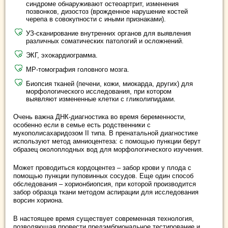
синдроме обнаруживают остеоартрит, изменения
позвонков, дизостоз (врожденное нарушение костей
черепа в совокупности с иными признаками).
УЗ-сканирование внутренних органов для выявления
различных соматических патологий и осложнений.
ЭКГ, эхокардиограмма.
МР-томография головного мозга.
Биопсия тканей (печени, кожи, миокарда, других) для
морфологического исследования, при котором
выявляют измененные клетки с гликолипидами.
Очень важна ДНК-диагностика во время беременности,
особенно если в семье есть родственники с
мукополисахаридозом II типа. В пренатальной диагностике
используют метод амниоцентеза: с помощью пункции берут
образец околоплодных вод для морфологического изучения.
Может проводиться кордоцентез – забор крови у плода с
помощью пункции пуповинных сосудов. Еще один способ
обследования – хорионбиопсия, при которой производится
забор образца ткани методом аспирации для исследования
ворсин хориона.
В настоящее время существует современная технология,
позволяющая провести предэмбриональное тестирование и