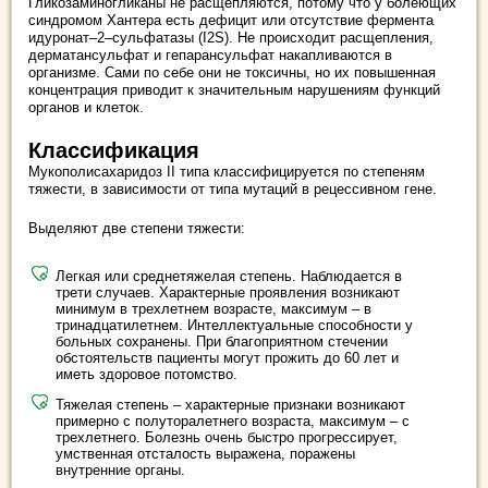
Гликозаминогликаны не расщепляются, потому что у болеющих
синдромом Хантера есть дефицит или отсутствие фермента
идуронат–2–сульфатазы (I2S). Не происходит расщепления,
дерматансульфат и гепарансульфат накапливаются в
организме. Сами по себе они не токсичны, но их повышенная
концентрация приводит к значительным нарушениям функций
органов и клеток.
Классификация
Мукополисахаридоз II типа классифицируется по степеням
тяжести, в зависимости от типа мутаций в рецессивном гене.
Выделяют две степени тяжести:
Легкая или среднетяжелая степень. Наблюдается в
трети случаев. Характерные проявления возникают
минимум в трехлетнем возрасте, максимум – в
тринадцатилетнем. Интеллектуальные способности у
больных сохранены. При благоприятном стечении
обстоятельств пациенты могут прожить до 60 лет и
иметь здоровое потомство.
Тяжелая степень – характерные признаки возникают
примерно с полуторалетнего возраста, максимум – с
трехлетнего. Болезнь очень быстро прогрессирует,
умственная отсталость выражена, поражены
внутренние органы.