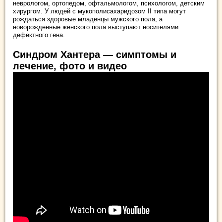
неврологом, ортопедом, офтальмологом, психологом, детским
хирургом. У людей с мукополисахаридозом II типа могут
рождаться здоровые младенцы мужского пола, а
новорожденные женского пола выступают носителями
дефектного гена.
Синдром Хантера — симптомы и
лечение, фото и видео