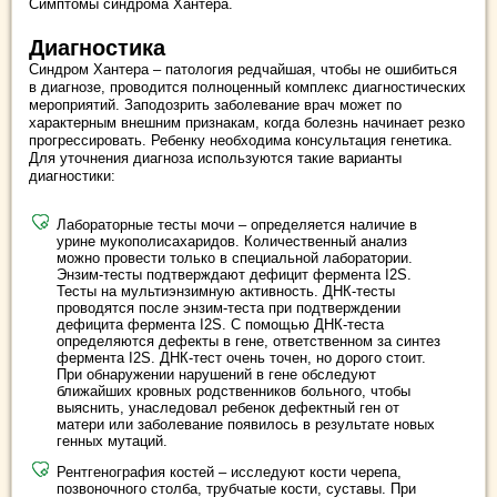
Симптомы синдрома Хантера.
Диагностика
Синдром Хантера – патология редчайшая, чтобы не ошибиться
в диагнозе, проводится полноценный комплекс диагностических
мероприятий. Заподозрить заболевание врач может по
характерным внешним признакам, когда болезнь начинает резко
прогрессировать. Ребенку необходима консультация генетика.
Для уточнения диагноза используются такие варианты
диагностики:
Лабораторные тесты мочи – определяется наличие в
урине мукополисахаридов. Количественный анализ
можно провести только в специальной лаборатории.
Энзим-тесты подтверждают дефицит фермента I2S.
Тесты на мультиэнзимную активность. ДНК-тесты
проводятся после энзим-теста при подтверждении
дефицита фермента I2S. С помощью ДНК-теста
определяются дефекты в гене, ответственном за синтез
фермента I2S. ДНК-тест очень точен, но дорого стоит.
При обнаружении нарушений в гене обследуют
ближайших кровных родственников больного, чтобы
выяснить, унаследовал ребенок дефектный ген от
матери или заболевание появилось в результате новых
генных мутаций.
Рентгенография костей – исследуют кости черепа,
позвоночного столба, трубчатые кости, суставы. При