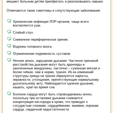
мешают больным детям приобретать и реализовывать навыки.
Отмечаются такие симптомы и сопутствующие заболевания:
Хронические инфекции ЛОР-органов, чаще всего
воспаляются уши.
Слабый слух.
Сниженное периферическое зрение.
Водянка головного мозга.
Ограниченная подвижность суставов.
Ночное апноэ, нарушение дыхания. Частично причиной
расстройства дыхания могут быть аденоиды и
увеличенные миндалины, частично – суженная мягкая и
более гибкая, чем в норме, трахея. Из-за изменений
структуры хряща на трахее образуются наросты,
неровности, утолщения, препятствующие нормальному
дыхательному акту. Наблюдаются шумное дыхание,
кашель, храп во время сна.
Болезни сердца могут быть спровоцированы апноэ,
поскольку при остановке дыхания снижается
концентрация кислорода в крови, что приводит к
сосудистым спазмам, сердцебиению, ишемии, порокам
сердца, сердечной недостаточности.