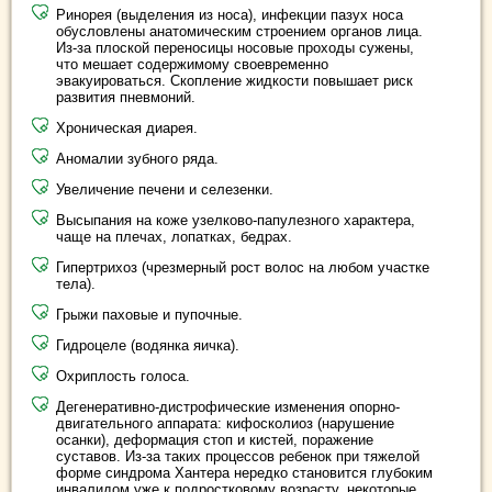
Ринорея (выделения из носа), инфекции пазух носа
обусловлены анатомическим строением органов лица.
Из-за плоской переносицы носовые проходы сужены,
что мешает содержимому своевременно
эвакуироваться. Скопление жидкости повышает риск
развития пневмоний.
Хроническая диарея.
Аномалии зубного ряда.
Увеличение печени и селезенки.
Высыпания на коже узелково-папулезного характера,
чаще на плечах, лопатках, бедрах.
Гипертрихоз (чрезмерный рост волос на любом участке
тела).
Грыжи паховые и пупочные.
Гидроцеле (водянка яичка).
Охриплость голоса.
Дегенеративно-дистрофические изменения опорно-
двигательного аппарата: кифосколиоз (нарушение
осанки), деформация стоп и кистей, поражение
суставов. Из-за таких процессов ребенок при тяжелой
форме синдрома Хантера нередко становится глубоким
инвалидом уже к подростковому возрасту, некоторые