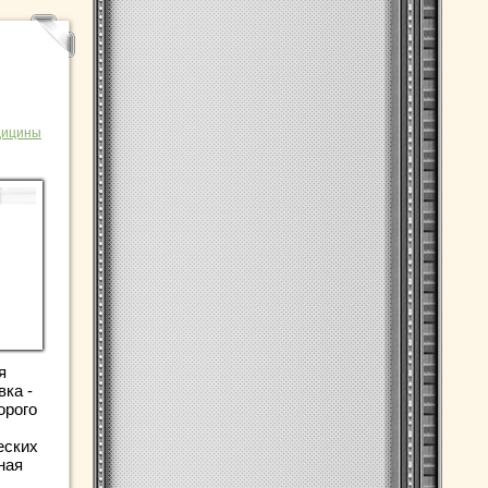
я
дицины
я
вка -
орого
еских
ная