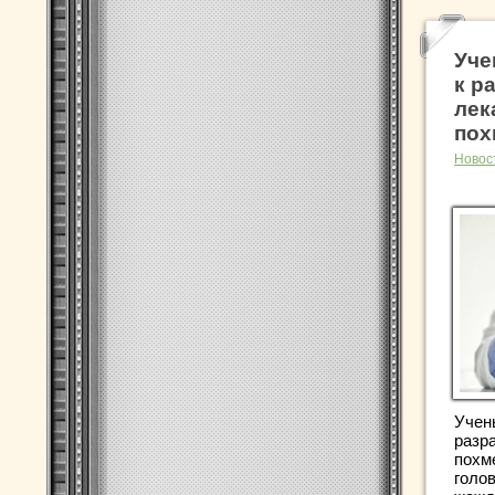
Уче
к р
лек
пох
Новос
Учен
разр
похм
голо