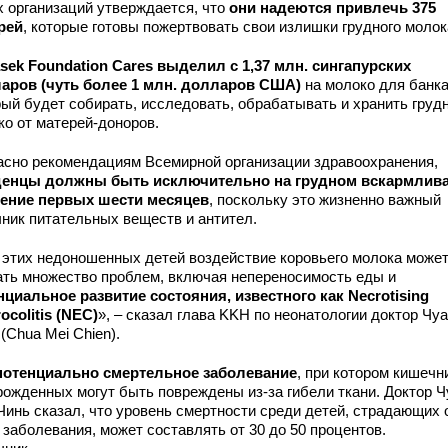
х организаций утверждается, что
они надеются привлечь 375
рей
, которые готовы пожертвовать свои излишки грудного молок
sek Foundation Cares выделил с 1,37 млн. сингапурских
аров (чуть более 1 млн. долларов США)
на молоко для банка
рый будет собирать, исследовать, обрабатывать и хранить груд
ко от матерей-доноров.
асно рекомендациям Всемирной организации здравоохранения,
енцы должны быть исключительно на грудном вскармлив
чение первых шести месяцев
, поскольку это жизненно важный
чник питательных веществ и антител.
 этих недоношенных детей воздействие коровьего молока може
ать множество проблем, включая непереносимость еды и
нциальное развитие состояния, известного как Necrotising
ocolitis (NEC)
», – сказал глава KKH по неонатологии доктор Чу
(Chua Mei Chien).
потенциально смертельное заболевание
, при котором кишечн
рожденных могут быть повреждены из-за гибели ткани. Доктор Ч
Чинь сказал, что уровень смертности среди детей, страдающих 
 заболевания, может составлять от 30 до 50 процентов.