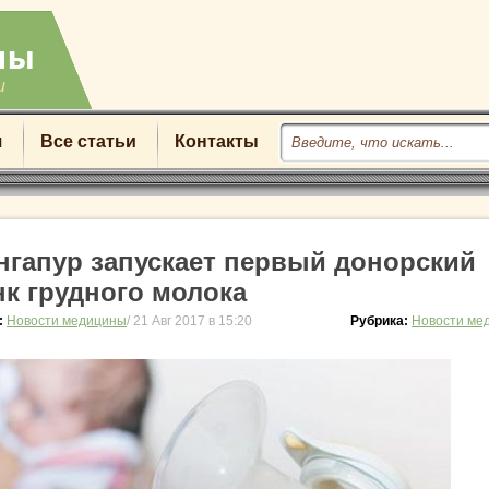
u
я
Все статьи
Контакты
нгапур запускает первый донорский
нк грудного молока
:
Новости медицины
/ 21 Авг 2017 в 15:20
Рубрика:
Новости ме