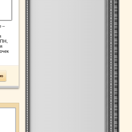
е –
я
ХПН,
я
почек
ью