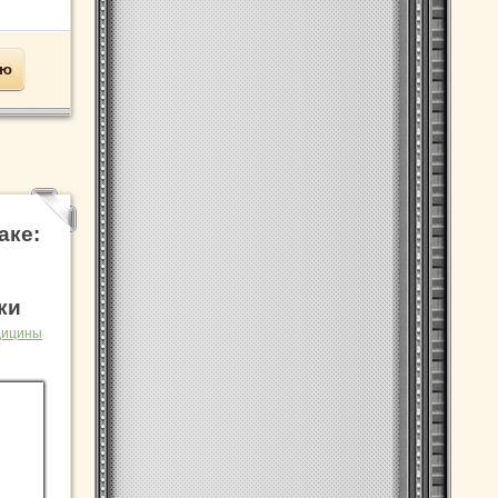
ью
аке:
ки
дицины