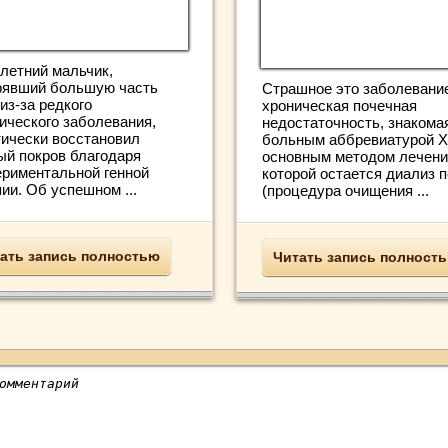
летний мальчик,
рявший большую часть
Страшное это заболевани
из-за редкого
хроническая почечная
тического заболевания,
недостаточность, знакома
тически восстановил
больным аббревиатурой 
ый покров благодаря
основным методом лечени
ериментальной генной
которой остается диализ 
ии. Об успешном ...
(процедура очищения ...
ать запись полностью
Читать запись полност