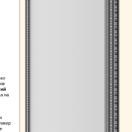
ко
ров
кий
ка на
и
пикер
е