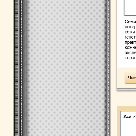
Семи
поте
кожи 
гене
прак
кожн
эксп
терап
Чит