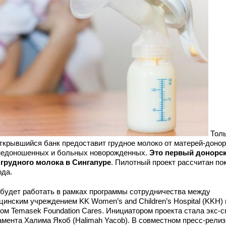
Толь
открывшийся банк предоставит грудное молоко от матерей-доно
недоношенных и больных новорожденных.
Это первый донорс
 грудного молока в Сингапуре
. Пилотный проект рассчитан по
ода.
 будет работать в рамках программы сотрудничества между
цинским учреждением KK Women’s and Children’s Hospital (KKH) 
ом Temasek Foundation Cares. Инициатором проекта стала экс-с
амента Халима Якоб (Halimah Yacob). В совместном пресс-релиз