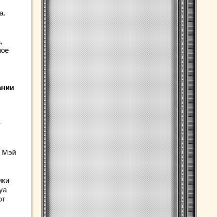
а.
,
ное
ании
т
а Мэй
ики
уа
от