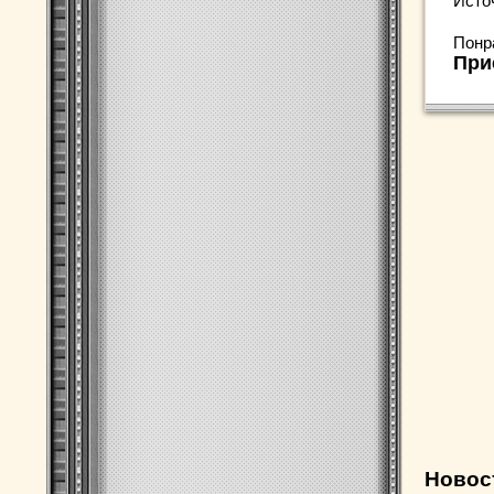
Исто
Понр
При
Новос