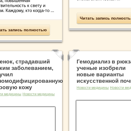
а, повышенная
вительность к свету и
м. Каждому, кто когда-то ...
Читать запись полност
ать запись полностью
енок, страдавший
Гемодиализ в рюкз
ким заболеванием,
ученые изобрели
учил
новые варианты
номодифицированную
искусственной поч
ровую кожу
Новости медицины
Новости ме
ти медицины
Новости медицины