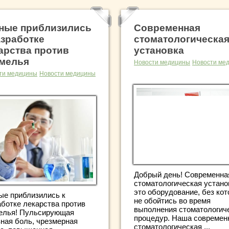
ные приблизились
Современная
азработке
стоматологическа
арства против
установка
мелья
Новости медицины
Новости ме
ти медицины
Новости медицины
Добрый день! Современна
стоматологическая устано
это оборудование, без кот
ые приблизились к
не обойтись во время
аботке лекарства против
выполнения стоматологич
елья! Пульсирующая
процедур. Наша современ
вная боль, чрезмерная
стоматологическая ...