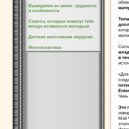
обеи
Выведение из запоя: трудности
мате
и особенности
Tema
Советы, которые помогут тебе
долл
всегда оставаться молодым
кото
моло
Детская неотложная хирургия
Согл
Ментопластика
млад
в те
исто
«Для
созд
поте
Enter
Чинь 
Это 
ново
Мэй 
этого