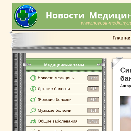
www.novosti-mediciny.r
Главна
Медицинские темы
Си
ба
Новости медицины
1877
Автор
Детские болезни
216
Женские болезни
215
Мужские болезни
101
Общие заболевания
1782