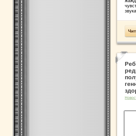
жажд
чувст
звука
Чит
Реб
ред
пол
ген
здо
Новос