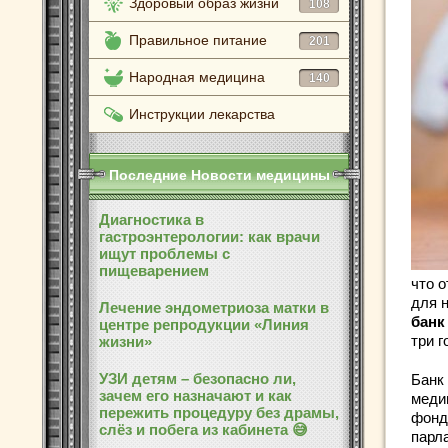
Здоровый образ жизни
108
Правильное питание
201
Народная медицина
140
Инструкции лекарства
Последние Новости медицины
Диагностика в
гастроэнтерологии: как врачи
ищут проблемы с
пищеварением
что 
для 
Лечение эндометриоза матки в
банк
центре репродукции «Линия
три г
жизни»
УЗИ детям – безопасно ли,
Банк
зачем его назначают и как
меди
пережить процедуру без драмы,
фонд
слёз и побега из кабинета 😅
парл