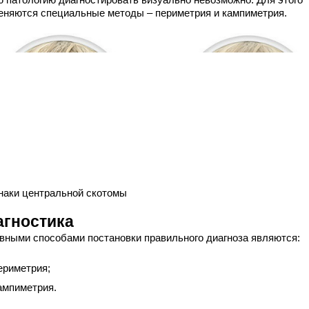
еняются специальные методы ‒ периметрия и кампиметрия.
наки центральной скотомы
агностика
вными способами постановки правильного диагноза являются:
ериметрия;
ампиметрия.