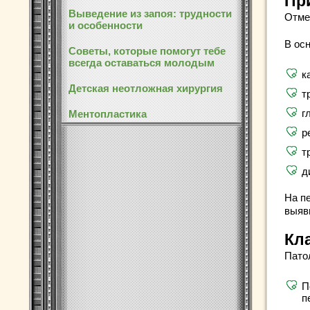
Пр
Выведение из запоя: трудности
Отме
и особенности
В осн
Советы, которые помогут тебе
всегда оставаться молодым
к
Детская неотложная хирургия
т
г
Ментопластика
р
т
д
На п
выяв
Кл
Пато
П
п