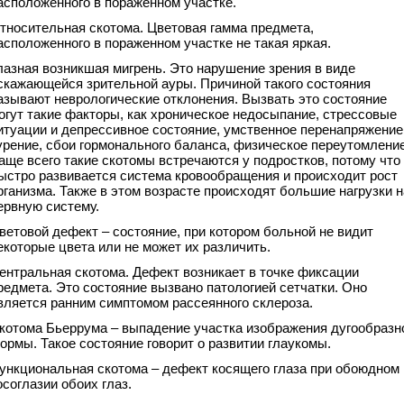
асположенного в пораженном участке.
тносительная скотома. Цветовая гамма предмета,
асположенного в пораженном участке не такая яркая.
лазная возникшая мигрень. Это нарушение зрения в виде
скажающейся зрительной ауры. Причиной такого состояния
азывают неврологические отклонения. Вызвать это состояние
огут такие факторы, как хроническое недосыпание, стрессовые
итуации и депрессивное состояние, умственное перенапряжение
урение, сбои гормонального баланса, физическое переутомление
аще всего такие скотомы встречаются у подростков, потому что
ыстро развивается система кровообращения и происходит рост
рганизма. Также в этом возрасте происходят большие нагрузки н
ервную систему.
ветовой дефект – состояние, при котором больной не видит
екоторые цвета или не может их различить.
ентральная скотома. Дефект возникает в точке фиксации
редмета. Это состояние вызвано патологией сетчатки. Оно
вляется ранним симптомом рассеянного склероза.
котома Бьеррума – выпадение участка изображения дугообразн
ормы. Такое состояние говорит о развитии глаукомы.
ункциональная скотома – дефект косящего глаза при обоюдном
осоглазии обоих глаз.