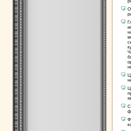
р
О
р
Г
и
н
м
с
к
Ч
б
о
н
Ц
н
Ц
п
я
С
ф
Ф
к