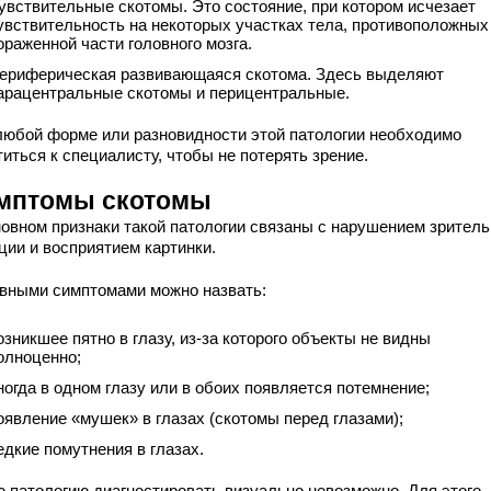
увствительные скотомы. Это состояние, при котором исчезает
увствительность на некоторых участках тела, противоположных
ораженной части головного мозга.
ериферическая развивающаяся скотома. Здесь выделяют
арацентральные скотомы и перицентральные.
любой форме или разновидности этой патологии необходимо
иться к специалисту, чтобы не потерять зрение.
мптомы скотомы
новном признаки такой патологии связаны с нарушением зрител
ции и восприятием картинки.
вными симптомами можно назвать:
озникшее пятно в глазу, из-за которого объекты не видны
олноценно;
ногда в одном глазу или в обоих появляется потемнение;
оявление «мушек» в глазах (скотомы перед глазами);
едкие помутнения в глазах.
ю патологию диагностировать визуально невозможно. Для этого