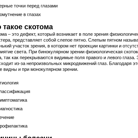
ерные точки перед глазами
омутнение в глазах
 такое скотома
ма – это дефект, который возникает в поле зрения физиологиче
ктера, представляет собой слепое пятно. Слепым пятном назыв
ький участок зрения, в котором нет проекции картинки и отсутс
риятие света. При бинокулярном зрении физиологическая скотом
, так как перекрываются видимые поля правого и левого глаза. 
сходит из-за непроизвольных микродвижений глаз. Благодаря э
не видны и при монокулярном зрении.
тиология
лассификация
имптоматика
иагностика
ечение
рофилактика