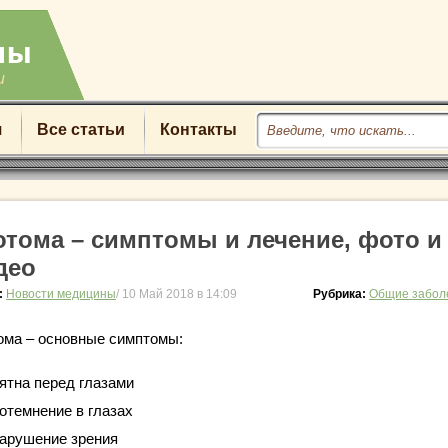
u
я
Все статьи
Контакты
отома – симптомы и лечение, фото и
део
:
Новости медицины
/ 10 Май 2018 в 14:09
Рубрика:
Общие забол
ома – основные симптомы:
ятна перед глазами
отемнение в глазах
арушение зрения