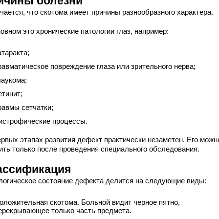
ичины болезни
чается, что скотома имеет причины разнообразного характера.
овном это хронические патологии глаз, например:
атаракта;
равматическое повреждение глаза или зрительного нерва;
лаукома;
етинит;
равмы сетчатки;
истрофические процессы.
ервых этапах развития дефект практически незаметен. Его можн
ить только после проведения специального обследования.
ассификация
логическое состояние дефекта делится на следующие виды:
оложительная скотома. Больной видит черное пятно,
ерекрывающее только часть предмета.