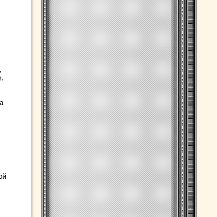
,
.
а
ой