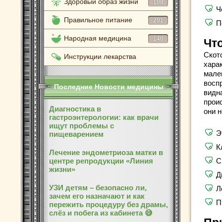
Здоровый образ жизни
108
Ч
Правильное питание
201
П
Народная медицина
140
Что
Ското
Инструкции лекарства
хара
мален
восп
Последние Новости медицины
видна
прои
Диагностика в
они 
гастроэнтерологии: как врачи
ищут проблемы с
Э
пищеварением
К
Лечение эндометриоза матки в
центре репродукции «Линия
С
жизни»
Д
УЗИ детям – безопасно ли,
Л
зачем его назначают и как
П
пережить процедуру без драмы,
слёз и побега из кабинета 😅