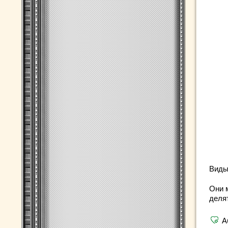
Виды
Они 
деля
А