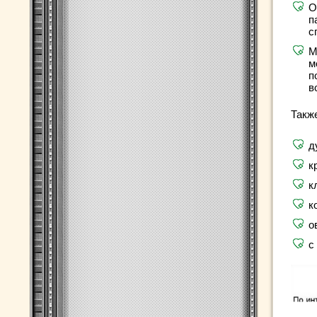
О
п
с
М
м
п
в
Такж
д
к
к
к
о
с