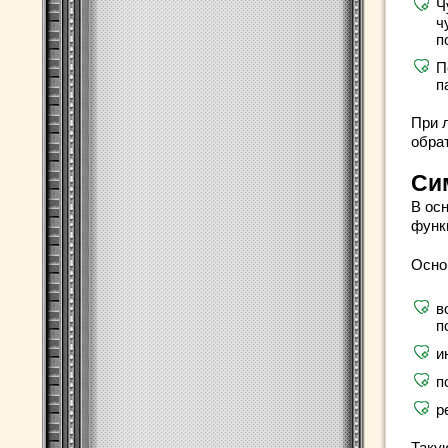
Ч
ч
п
П
п
При 
обрат
Си
В ос
функ
Осно
в
п
и
п
р
Таку