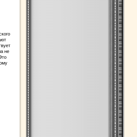
ского
ают
твует
а не
Это
тому