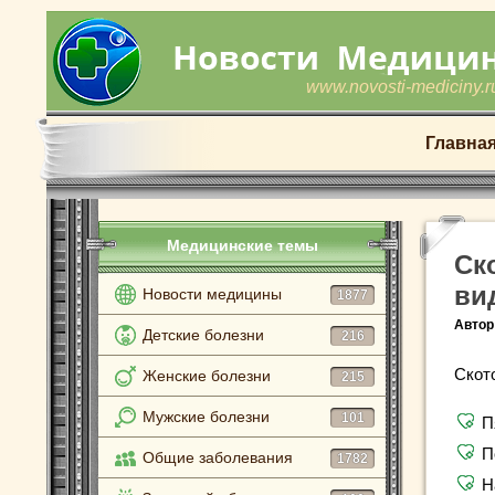
www.novosti-mediciny.r
Главна
Медицинские темы
Ск
ви
Новости медицины
1877
Автор
Детские болезни
216
Скот
Женские болезни
215
Мужские болезни
101
П
П
Общие заболевания
1782
Н