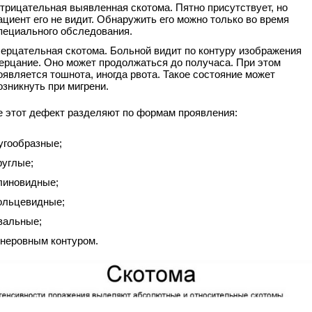
трицательная выявленная скотома. Пятно присутствует, но
ациент его не видит. Обнаружить его можно только во время
пециального обследования.
ерцательная скотома. Больной видит по контуру изображения
ерцание. Оно может продолжаться до получаса. При этом
оявляется тошнота, иногда рвота. Такое состояние может
озникнуть при мигрени.
е этот дефект разделяют по формам проявления:
угообразные;
руглые;
линовидные;
ольцевидные;
вальные;
 неровным контуром.