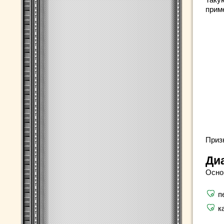
прим
Приз
Ди
Осно
п
к