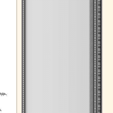
едь,
,