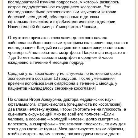
исследователей изучила подростков, у которых развилось
острое содружественное сходящееся косоглазие. Это
исследование было ретроспективным изучением истории
болезней всех детей, обследованных в детском
офтальмологическом и страбизмологическим отделении
Национальной больницы Университета Чоннам.
Отсутствие признаков косоглазия до острого начала
заболевания было основным критерием включения подростка в
исследование. Каждый из пациентов классифицировался как
чрезмерный пользователь смартфона. Пациенты в возрасте от
7 до 16 лет использовали смартфон в среднем 6 часов
ежедневно в течение 4 месяцев подряд.
Средний угол косоглазия у испытуемых по истечении срока
эксперимента составил 10 градусов. После уменьшения
времени использования смартфона в течение 1 месяца, у
пациентов наблюдалось снижение косоглазия!
По словам Игоря Азнауряна, доктора медицинских наук,
офтальмолога, страбизмолога (специалиста по косоглазию),
два глаза человеку нужны, чтобы смотреть не на плоскость, а
оценивать окружающий мир во всей его полноте: «Если
человек, а особенно – молодой человек, долго смотрит на
плоскость, а смартфоны – это все-таки плоскость, то ему для
этого два глаза не нужны. Мозг адаптируется таким образом,
чтобы смотреть одним глазом, так как одним глазом долго