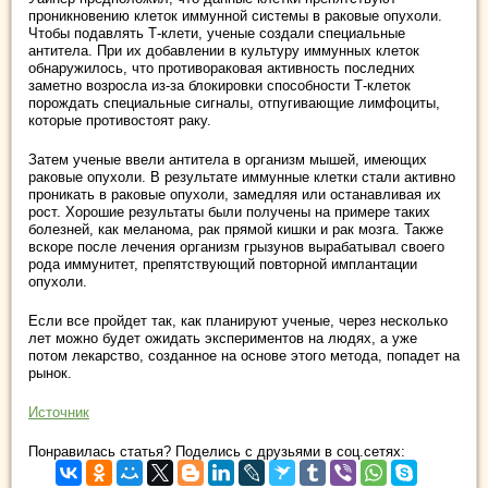
проникновению клеток иммунной системы в раковые опухоли.
Чтобы подавлять Т-клети, ученые создали специальные
антитела. При их добавлении в культуру иммунных клеток
обнаружилось, что противораковая активность последних
заметно возросла из-за блокировки способности Т-клеток
порождать специальные сигналы, отпугивающие лимфоциты,
которые противостоят раку.
Затем ученые ввели антитела в организм мышей, имеющих
раковые опухоли. В результате иммунные клетки стали активно
проникать в раковые опухоли, замедляя или останавливая их
рост. Хорошие результаты были получены на примере таких
болезней, как меланома, рак прямой кишки и рак мозга. Также
вскоре после лечения организм грызунов вырабатывал своего
рода иммунитет, препятствующий повторной имплантации
опухоли.
Если все пройдет так, как планируют ученые, через несколько
лет можно будет ожидать экспериментов на людях, а уже
потом лекарство, созданное на основе этого метода, попадет на
рынок.
Источник
Понравилась статья? Поделись с друзьями в соц.сетях: