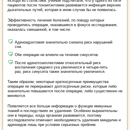
Исходя из статистики, ученые подсчитали, что у одного из пяти
пациентов после тонзилэктомии развивается инфекция верхних
дыхательных путей, которая в ином случае бы не появилась.
Эффективность лечения болезней, по поводу которых
проводились операции, оказавшиеся в фокусе исследования,
оказалась смешанной, в том числе:
Аденоидэктомия значительно снизила риск нарушений
сна.
Обе операции не влияли на течение синуситов.
После аденотозиллектомии относительный риск
воспаления среднего уха увеличился в четыре-пять
раз, риск синусита также значительно увеличился.
Таким образом, некоторые краткосрочные преимущества
операции не перекрывают долгосрочные риски, которые либо
значительно повышаются после операции, либо существенно не
меняются.
Появляется все больше информации о функции иммунных
тканей и последствиях их удаления. Особенно выразительны
они в периоды, когда организм развивается, поэтому
исследователи отмечают необходимость удаления миндалин и
аденоидов лишь при условии серьезных проблем.