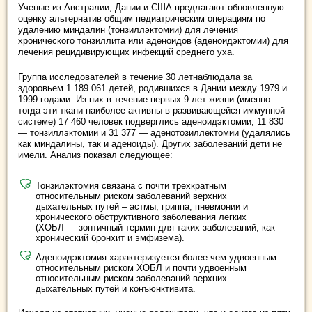
Ученые из Австралии, Дании и США предлагают обновленную
оценку альтернатив общим педиатрическим операциям по
удалению миндалин (тонзиллэктомии) для лечения
хронического тонзиллита или аденоидов (аденоидэктомии) для
лечения рецидивирующих инфекций среднего уха.
Группа исследователей в течение 30 летнаблюдала за
здоровьем 1 189 061 детей, родившихся в Дании между 1979 и
1999 годами. Из них в течение первых 9 лет жизни (именно
тогда эти ткани наиболее активны в развивающейся иммунной
системе) 17 460 человек подверглись аденоидэктомии, 11 830
— тонзиллэктомии и 31 377 — аденотозиллектомии (удалялись
как миндалины, так и аденоиды). Других заболеваний дети не
имели. Анализ показал следующее:
Тонзилэктомия связана с почти трехкратным
относительным риском заболеваний верхних
дыхательных путей – астмы, гриппа, пневмонии и
хронического обструктивного заболевания легких
(ХОБЛ — зонтичный термин для таких заболеваний, как
хронический бронхит и эмфизема).
Аденоидэктомия характеризуется более чем удвоенным
относительным риском ХОБЛ и почти удвоенным
относительным риском заболеваний верхних
дыхательных путей и конъюнктивита.