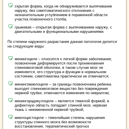
скрытая форма, когда не обнаруживается выпячивание
наружу, без симптоматического отклонения с
незначительным углублением в пораженной области
участка позвоночного столба;
грыжевая – открытая форма с выпячиванием наружу, с
двигательными и функциональными нарушениями.
По степени наружного разрастания данная патология делится
на следующие виды:
менингоцеле – относится к легкой форме заболевания,
позвоночник деформируется после проникновения
спинномозговой оболочки, в таком случае мозг не
изменяется, его структура и функции в нормальном
состоянии, симптоматика практически не отмечается;
менингомиелоцеле – за границы позвоночника ребенка
выходит спинномозговое вещество без повреждения
нервной трубки, отмечаются изменения по невралгии;
менингорадикулоцеле – является тяжелой формой, в
дефектную область попадает спинной мозг, нервная
ткань с неизмененной нервной трубкой;
миелоцистоцеле – тяжелейшая степень нарушения
структуры спинного мозга без возможности
восстановления, терапевтический прогноз