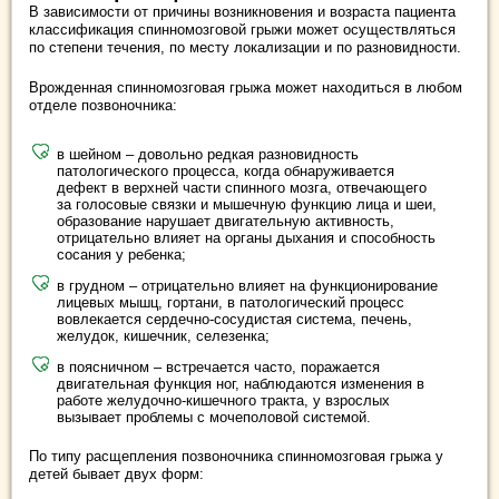
В зависимости от причины возникновения и возраста пациента
классификация спинномозговой грыжи может осуществляться
по степени течения, по месту локализации и по разновидности.
Врожденная спинномозговая грыжа может находиться в любом
отделе позвоночника:
в шейном – довольно редкая разновидность
патологического процесса, когда обнаруживается
дефект в верхней части спинного мозга, отвечающего
за голосовые связки и мышечную функцию лица и шеи,
образование нарушает двигательную активность,
отрицательно влияет на органы дыхания и способность
сосания у ребенка;
в грудном – отрицательно влияет на функционирование
лицевых мышц, гортани, в патологический процесс
вовлекается сердечно-сосудистая система, печень,
желудок, кишечник, селезенка;
в поясничном – встречается часто, поражается
двигательная функция ног, наблюдаются изменения в
работе желудочно-кишечного тракта, у взрослых
вызывает проблемы с мочеполовой системой.
По типу расщепления позвоночника спинномозговая грыжа у
детей бывает двух форм: