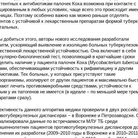
стентных к антибиотикам палочек Коха возможна при контакте с
цированным в любых условиях, чаще всего это происходит име
ницах. Поэтому особенно важно как можно раньше отделять
ентов с устойчивой к лекарственным препаратам формой тубер
стальных.
ы добиться этого, авторы нового исследования разработали
ритм, ускоряющий выявление и изоляцию больных туберкулезом
ественной лекарственной устойчивостью. Она включает в себя
кулярно-биологический тест, позволяющий в кратчайшие сроки
делить наличие у пациента палочек Коха (
Mycobacterium tubercul
нами, обеспечивающими устойчивость к рифампицину и другим
биотикам. Тех больных, у которых присутствуют такие
оорганизмы, изолируют от других пациентов и максимально быс
нают лечить противомикробными средствами, устойчивости к
рым у их патогенов не имеется (в идеале – по меньшей мере тре
аратами сразу).
ктивность данного алгоритма медики проверили в двух российс
ивотуберкулезных диспансерах – в Воронеже и Петрозаводске. 
нализировали данные по встречаемости МЛУ ТБ среди
ршеннолетних пациентов противотуберкулезных диспансеров д
енения их разработки (2009–2010 годы в Воронеже и в 2010–2011