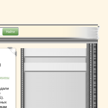
м
дицины
здали
в
).
бных
икам