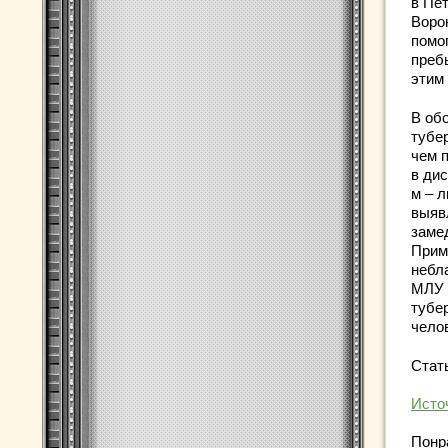
в Пет
Воро
помо
преб
этим
В об
тубе
чем 
в дис
м – л
выяв
заме
Прим
небл
МЛУ 
тубер
чело
Cтат
Исто
Понр