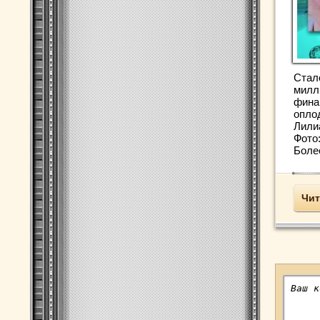
Стал
милл
фина
опло
Лили
Фото
Более
Чит