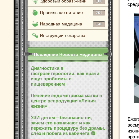
Здоровый образ жизни
108
сред
Правильное питание
201
Народная медицина
140
Инструкции лекарства
Последние Новости медицины
Диагностика в
гастроэнтерологии: как врачи
ищут проблемы с
пищеварением
Лечение эндометриоза матки в
центре репродукции «Линия
жизни»
УЗИ детям – безопасно ли,
Ежег
зачем его назначают и как
всем
пережить процедуру без драмы,
изон
слёз и побега из кабинета 😅
прот