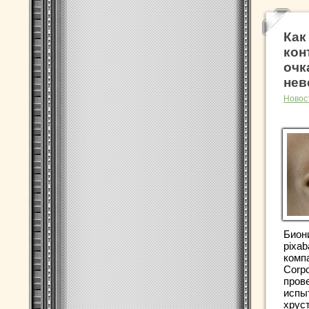
Как
кон
очк
нев
Новос
Бион
pixa
комп
Corpo
пров
испы
хрус