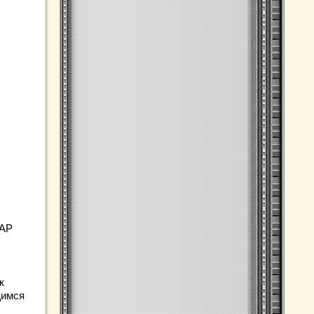
 AP
к
щимся