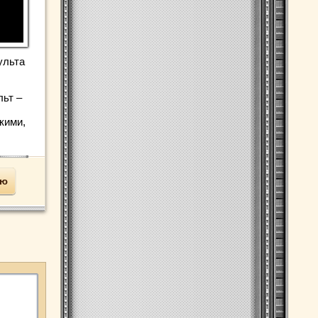
ульта
льт –
кими,
ью