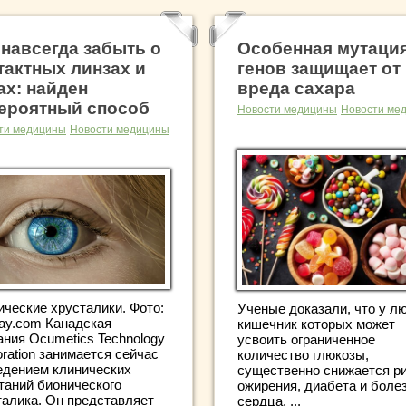
 навсегда забыть о
Особенная мутаци
тактных линзах и
генов защищает от
ах: найден
вреда сахара
ероятный способ
Новости медицины
Новости ме
ти медицины
Новости медицины
ические хрусталики. Фото:
Ученые доказали, что у л
bay.com Канадская
кишечник которых может
ания Ocumetics Technology
усвоить ограниченное
ration занимается сейчас
количество глюкозы,
едением клинических
существенно снижается р
таний бионического
ожирения, диабета и боле
талика. Он представляет
сердца. ...