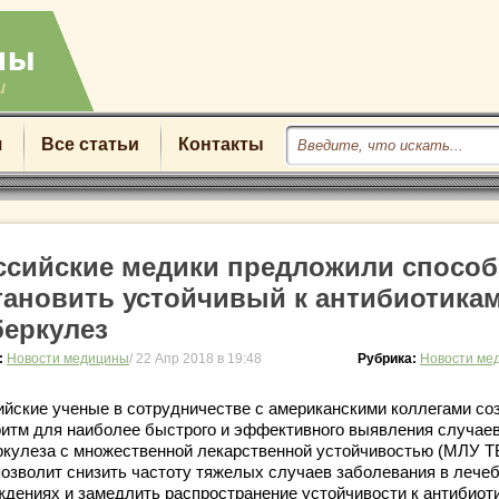
u
я
Все статьи
Контакты
ссийские медики предложили способ
тановить устойчивый к антибиотика
беркулез
:
Новости медицины
/ 22 Апр 2018 в 19:48
Рубрика:
Новости ме
ийские ученые в сотрудничестве с американскими коллегами со
ритм для наиболее быстрого и эффективного выявления случае
ркулеза с множественной лекарственной устойчивостью (МЛУ ТБ
позволит снизить частоту тяжелых случаев заболевания в лече
ждениях и замедлить распространение устойчивости к антибиот