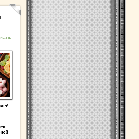
я
дицины
юдей,
иск
зней