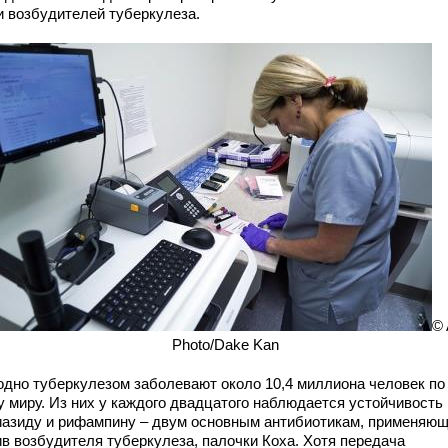
и возбудителей туберкулеза.
©
Photo/Dake Kan
одно туберкулезом заболевают около 10,4 миллиона человек по
у миру. Из них у каждого двадцатого наблюдается устойчивость 
иазиду и рифампину – двум основным антибиотикам, применяю
ив возбудителя туберкулеза, палочки Коха. Хотя передача