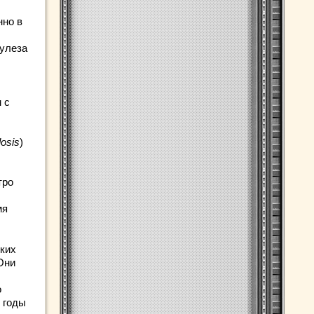
нно в
кулеза
 с
osis
)
тро
мя
ких
Они
о
 годы