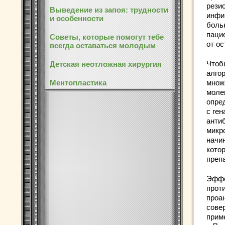
рези
Выведение из запоя: трудности
инфи
и особенности
боль
паци
Советы, которые помогут тебе
от о
всегда оставаться молодым
Чтоб
Детская неотложная хирургия
алго
Ментопластика
множ
моле
опре
с ге
анти
микр
начи
кото
преп
Эффе
прот
проа
сове
прим