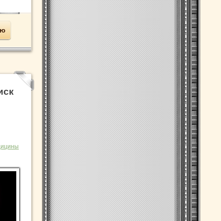
ью
иск
дицины