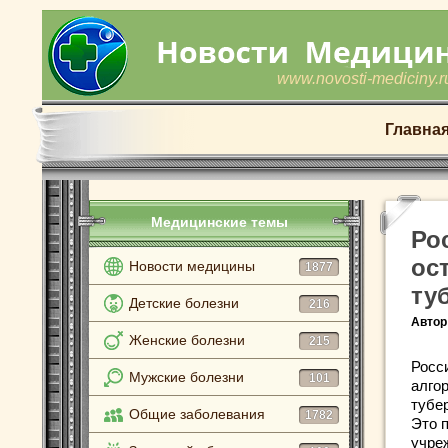
www.novosti-mediciny.r
Главна
Медицинские темы
Ро
ос
Новости медицины
1877
ту
Детские болезни
216
Автор
Женские болезни
215
Росс
Мужские болезни
101
алго
тубе
Общие заболевания
1782
Это 
учре