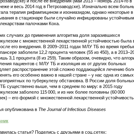
розаводске) и после ее внедрения (май 2013 – ноябрь 2014-го в
неже и весь 2014 год в Петрозаводске). Изначально всем больн
гала терапия рифампицином и изониазидом, однако некоторые в
ывания в стационаре были случайно инфицированы устойчивым
 лекарствам палочками Коха.
оих случаях до применения алгоритма доля заразившихся
ркулезом с множественной лекарственной устойчивостью была 
после его внедрения. В 2009–2011 годах МЛУ ТБ во время пребы
пансере заболели 12,2 процента человек (55 из 450), а в 2013–2
ишь 3,1 процента (8 из 259). Таким образом, очевидно, что алгор
ления пациентов с МЛУ ТБ и изоляция их от других больных
дляет распространение этой сложно поддающейся лечению бол
енять его особенно важно в нашей стране – у нас одна из самых
агоприятных по туберкулезу обстановка. В России доля больны
ТБ существенно выше, чем в среднем по миру: в 2015 году
кулезом заболело 115 000, и из них более половины (60 000
век) – его формой с множественной лекарственной устойчивость
ья опубликована в
The Journal of Infectious Diseases
чник
авилась статья? Поделись с друзьями в соц.сетях: