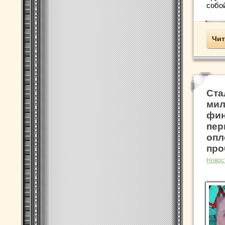
собой
Чит
Ста
мил
фин
пер
опл
про
Новос