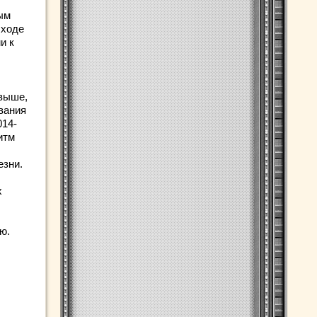
ым
 ходе
и к
выше,
вания
014-
итм
езни.
х
ю.