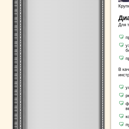
Круп
Ди
Для 
п
у
б
п
В ка
инст
у
р
ф
в
к
п