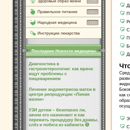
Здоровый образ жизни
108
Д
Правильное питание
201
П
Р
Народная медицина
140
С
Инструкции лекарства
П
Б
Последние Новости медицины
Д
Диагностика в
Чт
гастроэнтерологии: как врачи
Сред
ищут проблемы с
разв
пищеварением
жидк
Лечение эндометриоза матки в
Боко
центре репродукции «Линия
как с
жизни»
обра
осущ
УЗИ детям – безопасно ли,
зачем его назначают и как
Э
пережить процедуру без драмы,
слёз и побега из кабинета 😅
С