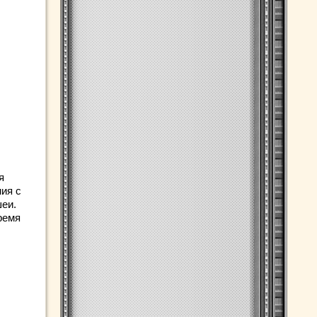
я
ия с
еи.
ремя