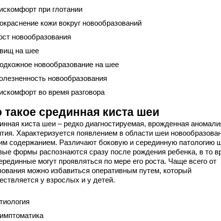
искомфорт при глотании
окраснение кожи вокруг новообразований
ост новообразования
вищ на шее
одкожное новообразование на шее
олезненность новообразования
искомфорт во время разговора
о такое срединная киста шеи
инная киста шеи – редко диагностируемая, врожденная аномали
ития. Характеризуется появлением в области шеи новообразован
им содержанием. Различают боковую и серединную патологию ш
вые формы распознаются сразу после рождения ребенка, в то в
ерединные могут проявляться по мере его роста. Чаще всего от
зования можно избавиться оперативным путем, который
ествляется у взрослых и у детей.
тиология
имптоматика