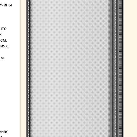
ричины
что
к
жем.
иях.
ым
нная