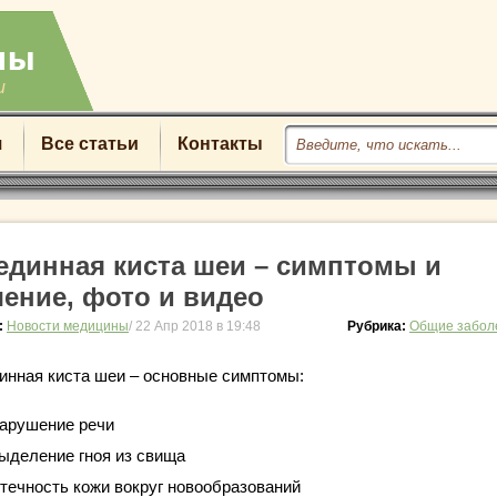
u
я
Все статьи
Контакты
единная киста шеи – симптомы и
чение, фото и видео
:
Новости медицины
/ 22 Апр 2018 в 19:48
Рубрика:
Общие забол
инная киста шеи – основные симптомы:
арушение речи
ыделение гноя из свища
течность кожи вокруг новообразований