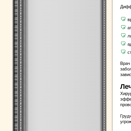
Дифф
в
а
л
а
с
Врач 
забо
зави
Ле
Хиру
эффе
прово
Грудн
угрож