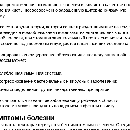
ия происхождения аномального явления выявляет в качестве п
ления кисты несвоевременно заращенную щитовидно-язычную
ку.
о есть другая теория, которая концентрирует внимание на том, 
олевидные новообразования возникают из эпителиальных клето
вой полости, при этом щитовидно-язычный проток сменяется тя
теории не подтверждены и нуждаются в дальнейших исследован
воцировать инфицирование образования с последующим гнойн
ессом может:
слабленная иммунная система;
рогрессирование бактериальных и вирусных заболеваний;
рием определенной группы лекарственных препаратов.
 считается, что наличие заболеваний у ребенка в области
атологии может послужить попаданием инфекции в кисту.
мптомы болезни
ая патология характеризуется бессимптомным течением. Среди