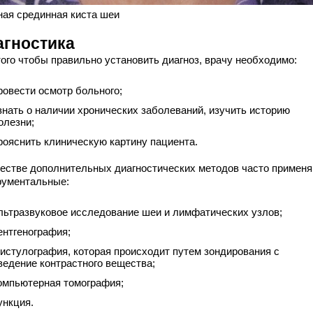
ная срединная киста шеи
агностика
того чтобы правильно установить диагноз, врачу необходимо:
ровести осмотр больного;
знать о наличии хронических заболеваний, изучить историю
олезни;
рояснить клиническую картину пациента.
честве дополнительных диагностических методов часто примен
рументальные:
льтразвуковое исследование шеи и лимфатических узлов;
ентгенография;
истулография, которая происходит путем зондирования с
ведение контрастного вещества;
омпьютерная томография;
ункция.