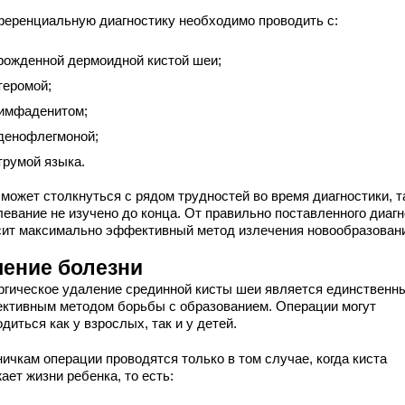
еренциальную диагностику необходимо проводить с:
рожденной дермоидной кистой шеи;
теромой;
имфаденитом;
денофлегмоной;
трумой языка.
может столкнуться с рядом трудностей во время диагностики, т
левание не изучено до конца. От правильно поставленного диагн
сит максимально эффективный метод излечения новообразован
чение болезни
ргическое удаление срединной кисты шеи является единственн
ктивным методом борьбы с образованием. Операции могут
диться как у взрослых, так и у детей.
ичкам операции проводятся только в том случае, когда киста
ает жизни ребенка, то есть: