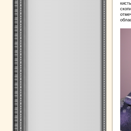
кист
скоп
отме
обла