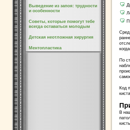
Д
Выведение из запоя: трудности
и особенности
Л
П
Советы, которые помогут тебе
всегда оставаться молодым
Сред
Детская неотложная хирургия
ранне
отсл
Ментопластика
когда
По ст
набл
прои
само
Код 
кист
Пр
В на
пато
кист