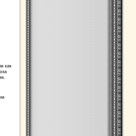
ак как
оза
ия.
ым