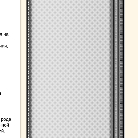
я на
чаи,
я
 рода
нной
ий.