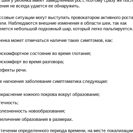
а шеи у ребенка имеет замедленный рост, поэтому сразу же пос
ения не всегда удается ее обнаружить.
ссовые ситуации могут выступать провокатором активного рост
оли. Наблюдаются внешние изменения в области шеи, так как
ляется небольшой подкожный шар, который легко пальпируется.
бенка может отмечаться наличие таких симптомов, как:
искомфортное состояние во время глотания;
искомфорт во время разговора;
ефекты речи.
е нагноения заболевания симптоматика следующая:
окраснение кожного покрова вокруг образования;
течность;
олезненность новообразования;
величение образования в размерах.
стечении определенного периода времени, на месте локализаци