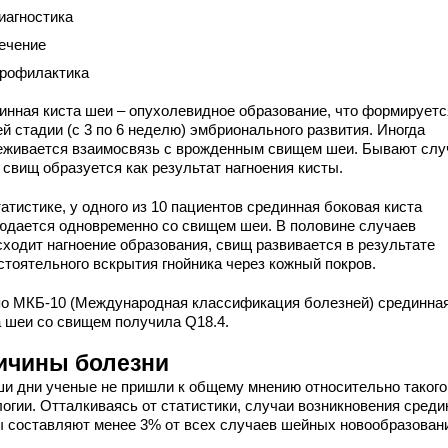
иагностика
ечение
рофилактика
инная киста шеи – опухолевидное образование, что формируетс
й стадии (с 3 по 6 неделю) эмбрионального развития. Иногда
еживается взаимосвязь с врожденным свищем шеи. Бывают слу
 свищ образуется как результат нагноения кисты.
атистике, у одного из 10 пациентов срединная боковая киста
юдается одновременно со свищем шеи. В половине случаев
сходит нагноение образования, свищ развивается в результате
стоятельного вскрытия гнойника через кожный покров.
по МКБ-10 (Международная классификация болезней) срединна
а шеи со свищем получила Q18.4.
ичины болезни
ши дни ученые не пришли к общему мнению относительно такого
логии. Отталкиваясь от статистики, случаи возникновения среди
ы составляют менее 3% от всех случаев шейных новообразован