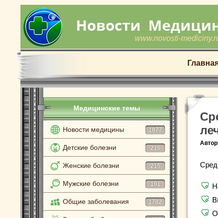
www.novosti-mediciny.r
Главна
Медицинские темы
Ср
ле
Новости медицины
1877
Автор
Детские болезни
216
Сред
Женские болезни
215
Мужские болезни
101
Н
В
Общие заболевания
1782
О