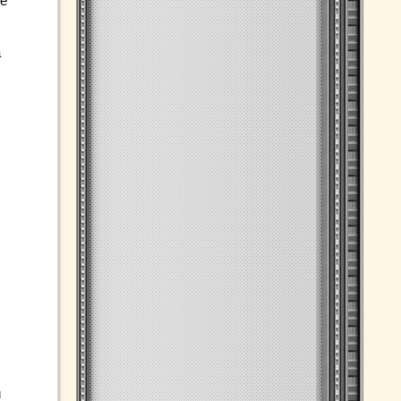
ле
а
и