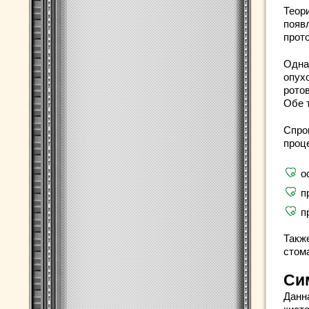
Теор
появ
прото
Однак
опух
рото
Обе 
Спро
проц
о
п
п
Также
стом
Си
Данн