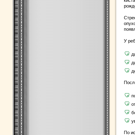
кист
рожд
Стре
опух
появ
У ре
д
д
д
Посл
п
о
б
у
По и