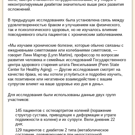
неконтролируемым диабетом значительно выше риск развития
осложнений.
В предыдущих исследованиях была установлена связь между
удовлетворенностью браком и улучшением как физического,
так и психологического здоровья, но не изучалось влияние
повседневного опыта пациентов с хроническим заболеванием.
«Мы изучаем хронические болезни, которые обычно связаны с
ежедневными симптомами или колебаниями симптомов, —
говорит Линн Мартир (Lynn Martire), профессор по вопросам
развития человека и семейных исследований Государственного
центра здорового старения штата Пенсильвания (Penn State
Center for Healthy Aging). — Другие исследования смотрят на
качество брака, но мы хотели углубиться и подробно изучить,
как позитивное или негативное взаимодействие с вашим
супругом влияет на ваше здоровье изо дня в день».
Для исследования были использованы данные двух групп
участников:
145 пациентов с остеоартритом коленей (поражение
структур сустава, приводящее к деформации и утрате
подвижности в колене) и их супруги. Вели дневник 22
дня;
129 пациентов с диабетом 2 типа (метаболическое
состояние, развивающееся при недостаточной