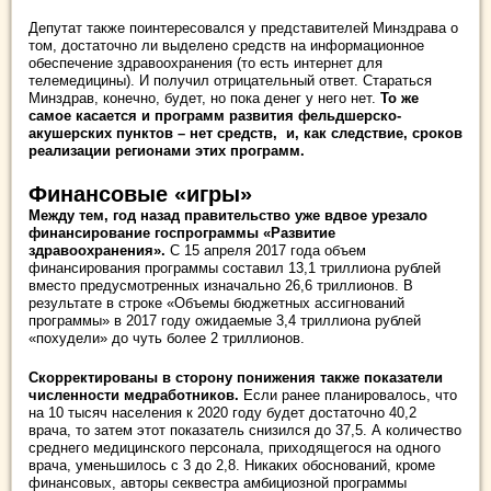
Депутат также поинтересовался у представителей Минздрава о
том, достаточно ли выделено средств на информационное
обеспечение здравоохранения (то есть интернет для
телемедицины). И получил отрицательный ответ. Стараться
Минздрав, конечно, будет, но пока денег у него нет.
То же
самое касается и программ развития фельдшерско-
акушерских пунктов – нет средств, и, как следствие, сроков
реализации регионами этих программ.
Финансовые «игры»
Между тем, год назад правительство уже вдвое урезало
финансирование госпрограммы «Развитие
здравоохранения».
С 15 апреля 2017 года объем
финансирования программы составил 13,1 триллиона рублей
вместо предусмотренных изначально 26,6 триллионов. В
результате в строке «Объемы бюджетных ассигнований
программы» в 2017 году ожидаемые 3,4 триллиона рублей
«похудели» до чуть более 2 триллионов.
Скорректированы в сторону понижения также показатели
численности медработников.
Если ранее планировалось, что
на 10 тысяч населения к 2020 году будет достаточно 40,2
врача, то затем этот показатель снизился до 37,5. А количество
среднего медицинского персонала, приходящегося на одного
врача, уменьшилось с 3 до 2,8. Никаких обоснований, кроме
финансовых, авторы секвестра амбициозной программы