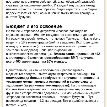
поставленных самими себе целей, а за небольшой разницей
скрывается накопление ошибки. И каждый год разрыв между
планом и фактом, таким образом, будет нарастать, мы будем
недосчитываться все новых и новых тысяч наших граждан», –
считает Тумусов.
Бюджет и его освоение
Не менее интересовал депутатов и вопрос расходов на
здравоохранение. «На чем государство сэкономило деньги? –
На развитии скорой помощи, – отмечает Тумусов. – Нужно было
выделить 18,2 миллиарда рублей, а выделили 15,8. Еще один
повод для экономии (что в ответ на мой вопрос признал и
замглавы Минздрава) – специализированная
высокотехнологичная помощь».
Вместо запланированных 492
миллиардов, более чем востребованная ВМП получила
всего 403 миллиарда – на 20% меньше.
Единственное, на что не поскупились распорядители
бюджетных средств – чисто административные расходы.
На
полмиллиарда больше требуемого получили чиновники на
«развитие международных отношений в сфере охраны
здоровья» (заграничные командировки).
На 8 миллиардов
больше было истрачено по строке «контрольно-надзорные
функции в сфере охраны здоровья». «И мой «любимый» пункт:
«Управление развитием отрасли», – говорит Тумусов. – Тут
перерасход средств – 1,2 миллиарда. Вот и делайте выводы о
приоритетах».