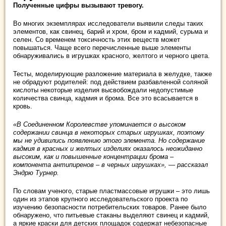
Полученные цифры вызывают тревогу.
Во многих экземплярах исследователи выявили следы таких
элементов, как свинец, барий и хром, бром и кадмий, сурьма и
селен. Со временем токсичность этих веществ может
повышаться. Чаще всего перечисленные выше элементы
обнаруживались в игрушках красного, желтого и черного цвета.
Тесты, моделирующие разложение материала в желудке, также
не обрадуют родителей: под действием разбавленной соляной
кислоты некоторые изделия высвобождали недопустимые
количества свинца, кадмия и брома. Все это всасывается в
кровь.
«В Соединенном Королевстве упоминается о высоком
содержании свинца в некоторых старых игрушках, поэтому
мы не удивились появлению этого элемента. Но содержание
кадмия в красных и желтых изделиях оказалось неожиданно
высоким, как и повышенные концентрации брома –
компонента антипиренов – в черных игрушках», — рассказал
Эндрю Турнер.
По словам ученого, старые пластмассовые игрушки – это лишь
один из этапов крупного исследовательского проекта по
изучению безопасности потребительских товаров. Ранее было
обнаружено, что питьевые стаканы выделяют свинец и кадмий,
а яркие краски для детских площадок содержат небезопасные