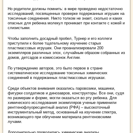
Но родители должны помнить: в мире проведено недостаточно
исследований, посвященных проверке подержанных игрушек на
токсичные соединения. Никто толком не знает, сколько и каких
опасных для ребенка молекул проникает при контакте с кожей и
слизистыми.
Чтобы заполнить досадный пробел, Турнер и его коллеги
приступили к более тщательному изучению старых
пластмассовых игрушек. Они проанализировали 200
экземпляров различных эпох, случайным образом собранных из
домов, детсадов и комиссионок Англии.
По утверждению авторов, это было первое в стране
систематическое исследование токсичных химических
соединений в подержанных пластмассовых игрушках.
Среди объектов внимания оказались паровозики, машинки,
фигурки солдатиков и динозавров, конструкторы. Все они, судя
по размерам и форме, могли оказаться во рту ребенка. Для
химического исследования экземпляров ученые применили
рентгенофлуоресцентный анализ (РФА) – высокоточный
инструментальный метод, основанный на изучении спектра,
возникающего при облучении материала рентгеновскими
лучами.
Дополнительно проводились химические анализы,