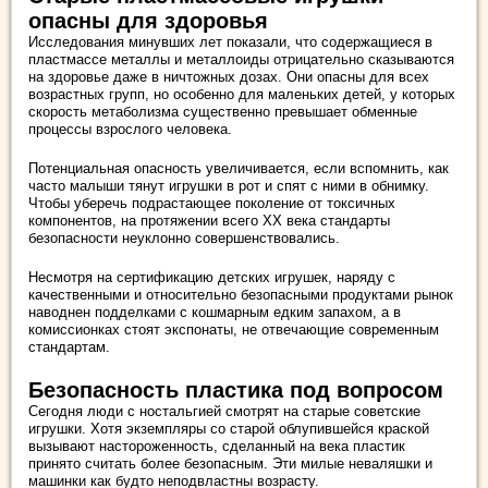
опасны для здоровья
Исследования минувших лет показали, что содержащиеся в
пластмассе металлы и металлоиды отрицательно сказываются
на здоровье даже в ничтожных дозах. Они опасны для всех
возрастных групп, но особенно для маленьких детей, у которых
скорость метаболизма существенно превышает обменные
процессы взрослого человека.
Потенциальная опасность увеличивается, если вспомнить, как
часто малыши тянут игрушки в рот и спят с ними в обнимку.
Чтобы уберечь подрастающее поколение от токсичных
компонентов, на протяжении всего ХХ века стандарты
безопасности неуклонно совершенствовались.
Несмотря на сертификацию детских игрушек, наряду с
качественными и относительно безопасными продуктами рынок
наводнен подделками с кошмарным едким запахом, а в
комиссионках стоят экспонаты, не отвечающие современным
стандартам.
Безопасность пластика под вопросом
Сегодня люди с ностальгией смотрят на старые советские
игрушки. Хотя экземпляры со старой облупившейся краской
вызывают настороженность, сделанный на века пластик
принято считать более безопасным. Эти милые неваляшки и
машинки как будто неподвластны возрасту.