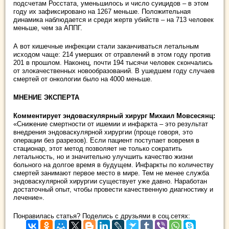
подсчетам Росстата, уменьшилось и число суицидов – в этом
году их зафиксировано на 1267 меньше. Положительная
динамика наблюдается и среди жертв убийств – на 713 человек
меньше, чем за АППГ.
А вот кишечные инфекции стали заканчиваться летальным
исходом чаще: 214 умерших от отравлений в этом году против
201 в прошлом. Наконец, почти 194 тысячи человек скончались
от злокачественных новообразований. В ушедшем году случаев
смертей от онкологии было на 4000 меньше.
МНЕНИЕ ЭКСПЕРТА
Комментирует эндоваскулярный хирург Михаил Мовсесянц:
«Снижение смертности от ишемии и инфаркта – это результат
внедрения эндоваскулярной хирургии (проще говоря, это
операции без разрезов). Если пациент поступает вовремя в
стационар, этот метод позволяет не только сократить
летальность, но и значительно улучшить качество жизни
больного на долгое время в будущем. Инфаркты по количеству
смертей занимают первое место в мире. Тем не менее служба
эндоваскулярной хирургии существует уже давно. Наработан
достаточный опыт, чтобы провести качественную диагностику и
лечение».
Понравилась статья? Поделись с друзьями в соц.сетях: