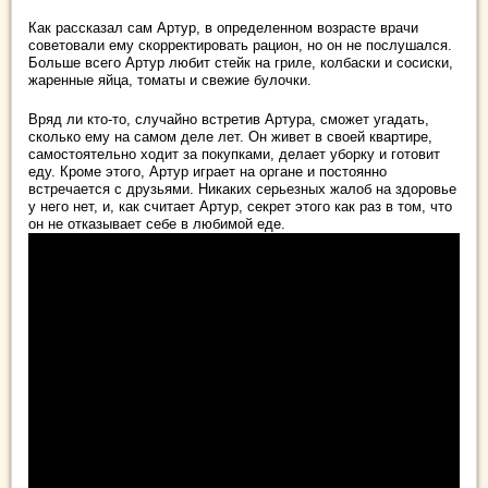
Как рассказал сам Артур, в определенном возрасте врачи
советовали ему скорректировать рацион, но он не послушался.
Больше всего Артур любит стейк на гриле, колбаски и сосиски,
жаренные яйца, томаты и свежие булочки.
Вряд ли кто-то, случайно встретив Артура, сможет угадать,
сколько ему на самом деле лет. Он живет в своей квартире,
самостоятельно ходит за покупками, делает уборку и готовит
еду. Кроме этого, Артур играет на органе и постоянно
встречается с друзьями. Никаких серьезных жалоб на здоровье
у него нет, и, как считает Артур, секрет этого как раз в том, что
он не отказывает себе в любимой еде.