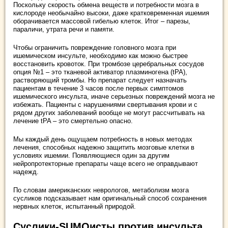
Поскольку скорость обмена веществ и потребности мозга в
кислороде необычайно высоки, даже кратковременная ишемия
оборачивается массовой гибелью клеток. Итог – парезы,
параличи, утрата речи и памяти.
Чтобы ограничить повреждение головного мозга при
ишемическом инсульте, необходимо как можно быстрее
восстановить кровоток. При тромбозе церебральных сосудов
опция №1 – это тканевой активатор плазминогена (tPA),
растворяющий тромбы. Но препарат следует назначать
пациентам в течение 3 часов после первых симптомов
ишемического инсульта, иначе серьезных повреждений мозга не
избежать. Пациенты с нарушениями свертывания крови и с
рядом других заболеваний вообще не могут рассчитывать на
лечение tPA – это смертельно опасно.
Мы каждый день ощущаем потребность в новых методах
лечения, способных надежно защитить мозговые клетки в
условиях ишемии. Появляющиеся один за другим
нейропротекторные препараты чаще всего не оправдывают
надежд.
По словам американских неврологов, метаболизм мозга
сусликов подсказывает нам оригинальный способ сохранения
нервных клеток, испытанный природой.
Суслики-SUMOисты против инсульта