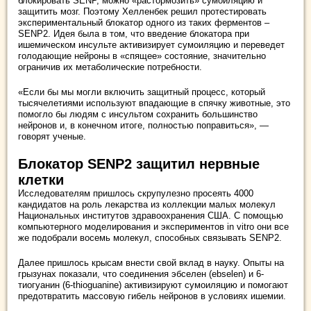
блокировать SENP, можно «растормозить» сумоиляцию и
защитить мозг. Поэтому Хелленбек решил протестировать
экспериментальный блокатор одного из таких ферментов –
SENP2. Идея была в том, что введение блокатора при
ишемическом инсульте активизирует сумоиляцию и переведет
голодающие нейроны в «спящее» состояние, значительно
ограничив их метаболические потребности.
«Если бы мы могли включить защитный процесс, который
тысячелетиями используют впадающие в спячку животные, это
помогло бы людям с инсультом сохранить большинство
нейронов и, в конечном итоге, полностью поправиться», —
говорят ученые.
Блокатор SENP2 защитил нервные
клетки
Исследователям пришлось скрупулезно просеять 4000
кандидатов на роль лекарства из коллекции малых молекул
Национальных институтов здравоохранения США. С помощью
компьютерного моделирования и экспериментов in vitro они все
же подобрали восемь молекул, способных связывать SENP2.
Далее пришлось крысам внести свой вклад в науку. Опыты на
грызунах показали, что соединения эбселен (ebselen) и 6-
тиогуанин (6-thioguanine) активизируют сумоиляцию и помогают
предотвратить массовую гибель нейронов в условиях ишемии.