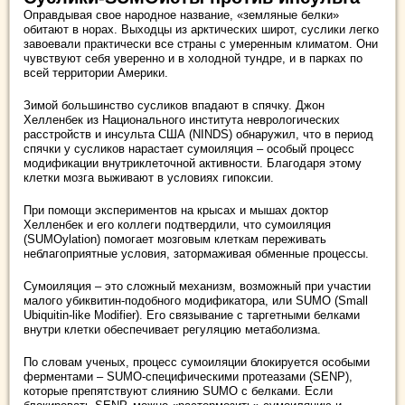
Оправдывая свое народное название, «земляные белки»
обитают в норах. Выходцы из арктических широт, суслики легко
завоевали практически все страны с умеренным климатом. Они
чувствуют себя уверенно и в холодной тундре, и в парках по
всей территории Америки.
Зимой большинство сусликов впадают в спячку. Джон
Хелленбек из Национального института неврологических
расстройств и инсульта США (NINDS) обнаружил, что в период
спячки у сусликов нарастает сумоиляция – особый процесс
модификации внутриклеточной активности. Благодаря этому
клетки мозга выживают в условиях гипоксии.
При помощи экспериментов на крысах и мышах доктор
Хелленбек и его коллеги подтвердили, что сумоиляция
(SUMOylation) помогает мозговым клеткам переживать
неблагоприятные условия, затормаживая обменные процессы.
Сумоиляция – это сложный механизм, возможный при участии
малого убиквитин-подобного модификатора, или SUMO (Small
Ubiquitin-like Modifier). Его связывание с таргетными белками
внутри клетки обеспечивает регуляцию метаболизма.
По словам ученых, процесс сумоиляции блокируется особыми
ферментами – SUMO-специфическими протеазами (SENP),
которые препятствуют слиянию SUMO с белками. Если