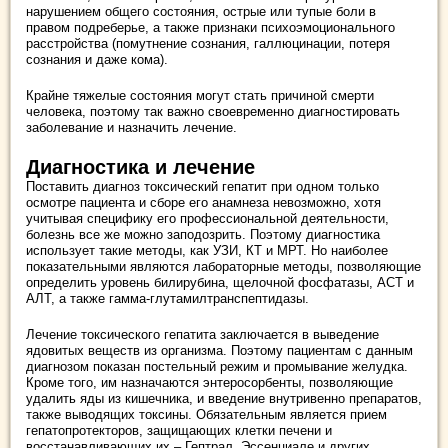
нарушением общего состояния, острые или тупые боли в
правом подреберье, а также признаки психоэмоционального
расстройства (помутнение сознания, галлюцинации, потеря
сознания и даже кома).
Крайне тяжелые состояния могут стать причиной смерти
человека, поэтому так важно своевременно диагностировать
заболевание и назначить лечение.
Диагностика и лечение
Поставить диагноз токсический гепатит при одном только
осмотре пациента и сборе его анамнеза невозможно, хотя
учитывая специфику его профессиональной деятельности,
болезнь все же можно заподозрить. Поэтому диагностика
использует такие методы, как УЗИ, КТ и МРТ. Но наиболее
показательными являются лабораторные методы, позволяющие
определить уровень билирубина, щелочной фосфатазы, АСТ и
АЛТ, а также гамма-глутамилтранспептидазы.
Лечение токсического гепатита заключается в выведение
ядовитых веществ из организма. Поэтому пациентам с данным
диагнозом показан постельный режим и промывание желудка.
Кроме того, им назначаются энтеросорбенты, позволяющие
удалить яды из кишечника, и введение внутривенно препаратов,
также выводящих токсины. Обязательным является прием
гепатопротекторов, защищающих клетки печени и
восстанавливающих их – Гептрал, Эссенциале и других.