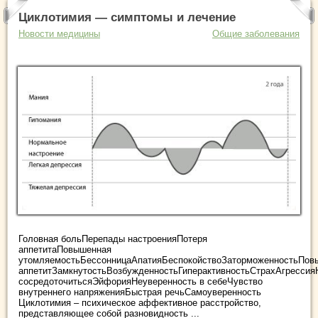
Циклотимия — симптомы и лечение
Новости медицины
Общие заболевания
Головная больПерепады настроенияПотеря
аппетитаПовышенная
утомляемостьБессонницаАпатияБеспокойствоЗаторможенностьПо
аппетитЗамкнутостьВозбужденностьГиперактивностьСтрахАгрессия
сосредоточитьсяЭйфорияНеуверенность в себеЧувство
внутреннего напряженияБыстрая речьСамоуверенность
Циклотимия – психическое аффективное расстройство,
представляющее собой разновидность ...