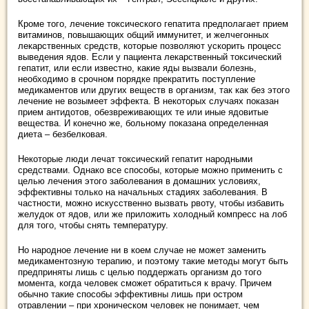
Кроме того, лечение токсического гепатита предполагает прием
витаминов, повышающих общий иммунитет, и желчегонных
лекарственных средств, которые позволяют ускорить процесс
выведения ядов. Если у пациента лекарственный токсический
гепатит, или если известно, какие яды вызвали болезнь,
необходимо в срочном порядке прекратить поступление
медикаментов или других веществ в организм, так как без этого
лечение не возымеет эффекта. В некоторых случаях показан
прием антидотов, обезвреживающих те или иные ядовитые
вещества. И конечно же, больному показана определенная
диета – безбелковая.
Некоторые люди лечат токсический гепатит народными
средствами. Однако все способы, которые можно применить с
целью лечения этого заболевания в домашних условиях,
эффективны только на начальных стадиях заболевания. В
частности, можно искусственно вызвать рвоту, чтобы избавить
желудок от ядов, или же приложить холодный компресс на лоб
для того, чтобы снять температуру.
Но народное лечение ни в коем случае не может заменить
медикаментозную терапию, и поэтому такие методы могут быть
предприняты лишь с целью поддержать организм до того
момента, когда человек сможет обратиться к врачу. Причем
обычно такие способы эффективны лишь при остром
отравлении – при хроническом человек не понимает, чем