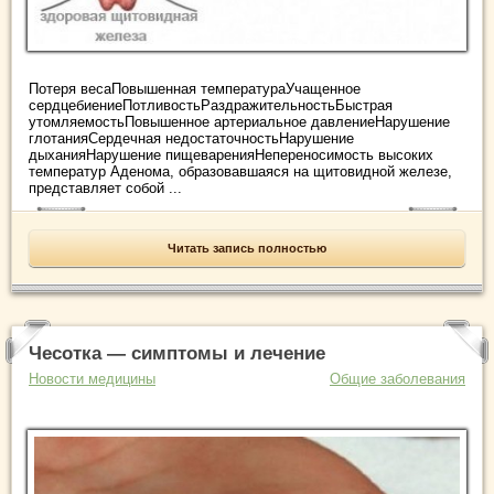
Потеря весаПовышенная температураУчащенное
сердцебиениеПотливостьРаздражительностьБыстрая
утомляемостьПовышенное артериальное давлениеНарушение
глотанияСердечная недостаточностьНарушение
дыханияНарушение пищеваренияНепереносимость высоких
температур Аденома, образовавшаяся на щитовидной железе,
представляет собой ...
Читать запись полностью
Чесотка — симптомы и лечение
Новости медицины
Общие заболевания