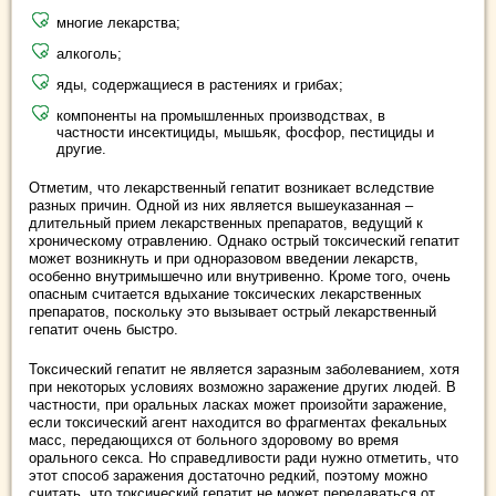
многие лекарства;
алкоголь;
яды, содержащиеся в растениях и грибах;
компоненты на промышленных производствах, в
частности инсектициды, мышьяк, фосфор, пестициды и
другие.
Отметим, что лекарственный гепатит возникает вследствие
разных причин. Одной из них является вышеуказанная –
длительный прием лекарственных препаратов, ведущий к
хроническому отравлению. Однако острый токсический гепатит
может возникнуть и при одноразовом введении лекарств,
особенно внутримышечно или внутривенно. Кроме того, очень
опасным считается вдыхание токсических лекарственных
препаратов, поскольку это вызывает острый лекарственный
гепатит очень быстро.
Токсический гепатит не является заразным заболеванием, хотя
при некоторых условиях возможно заражение других людей. В
частности, при оральных ласках может произойти заражение,
если токсический агент находится во фрагментах фекальных
масс, передающихся от больного здоровому во время
орального секса. Но справедливости ради нужно отметить, что
этот способ заражения достаточно редкий, поэтому можно
считать, что токсический гепатит не может передаваться от