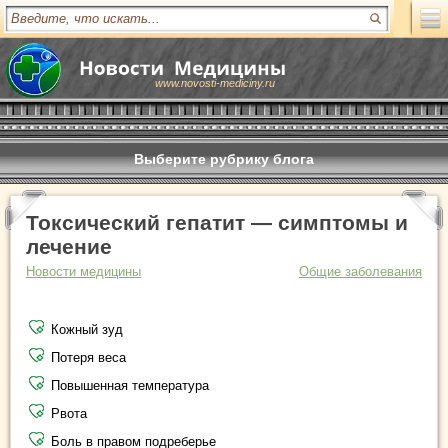
www.novosti-mediciny.ru
Выберите рубрику блога
Токсический гепатит — симптомы и
лечение
Новости медицины
Общие заболевания
Кожный зуд
Потеря веса
Повышенная температура
Рвота
Боль в правом подреберье