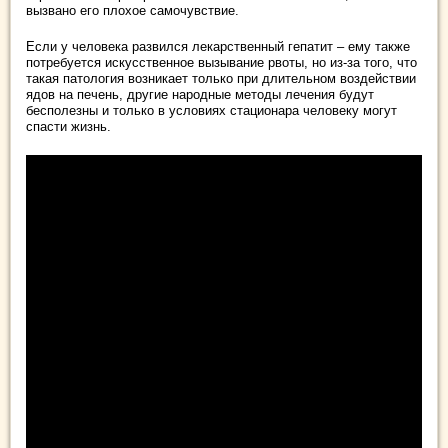
вызвано его плохое самочувствие.
Если у человека развился лекарственный гепатит – ему также
потребуется искусственное вызывание рвоты, но из-за того, что
такая патология возникает только при длительном воздействии
ядов на печень, другие народные методы лечения будут
бесполезны и только в условиях стационара человеку могут
спасти жизнь.