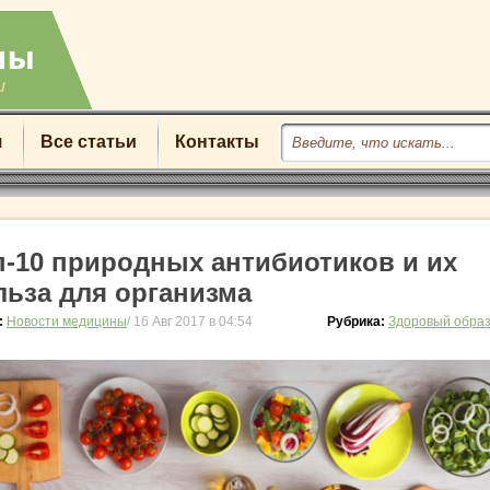
u
я
Все статьи
Контакты
п-10 природных антибиотиков и их
льза для организма
:
Новости медицины
/ 16 Авг 2017 в 04:54
Рубрика:
Здоровый образ