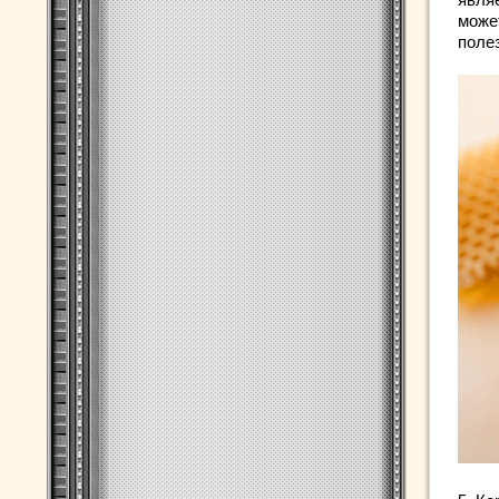
може
поле