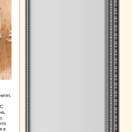
итет,
 C
на,
р,
что
я в