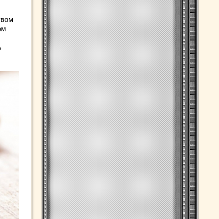
твом
ом
ь