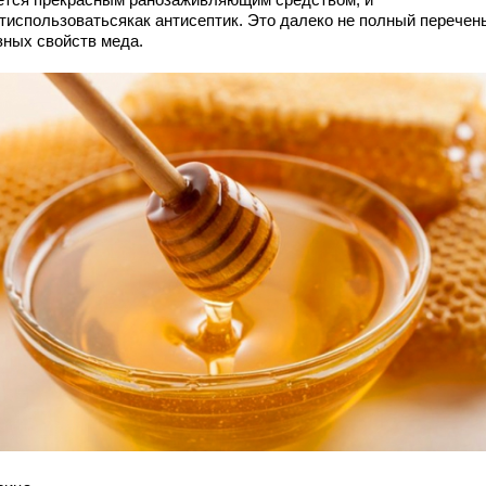
тиспользоватьсякак антисептик. Это далеко не полный перечен
зных свойств меда.