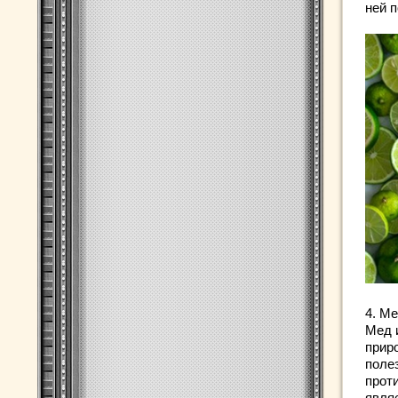
ней п
4. М
Мед 
прир
поле
прот
явля