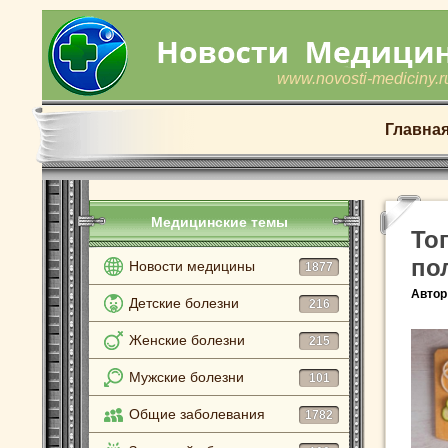
www.novosti-mediciny.r
Главна
Медицинские темы
То
по
Новости медицины
1877
Автор
Детские болезни
216
Женские болезни
215
Мужские болезни
101
Общие заболевания
1782