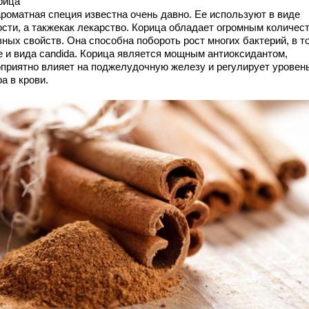
рица
ароматная специя известна очень давно. Ее используют в виде
ости, а такжекак лекарство. Корица обладает огромным количес
зных свойств. Она способна побороть рост многих бактерий, в т
е и вида candida. Корица является мощным антиоксидантом,
оприятно влияет на поджелудочную железу и регулирует уровен
а в крови.