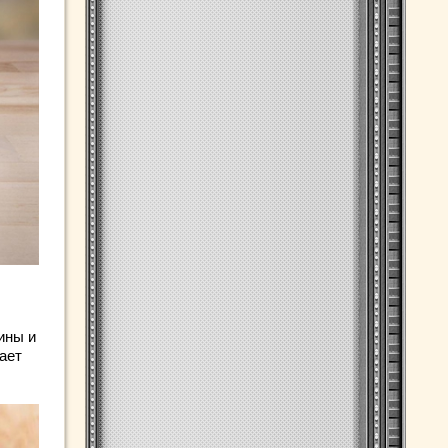
ины и
ает