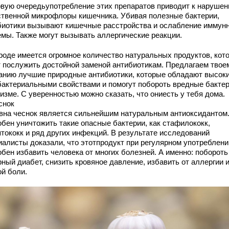
рвую очередьупотребление этих препаратов приводит к наруше
ственной микрофлоры кишечника. Убивая полезные бактерии,
биотики вызывают кишечные расстройства и ослабление иммун
емы. Также могут вызывать аллергические реакции.
роде имеется огромное количество натуральных продуктов, кот
т послужить достойной заменой антибиотикам. Предлагаем твое
анию лучшие природные антибиотики, которые обладают высок
бактериальными свойствами и помогут побороть вредные бактер
изме. С уверенностью можно сказать, что ониесть у тебя дома.
снок
вна чеснок является сильнейшим натуральным антиоксидантом
обен уничтожить такие опасные бактерии, как стафилококк,
птококк и ряд других инфекций. В результате исследований
иалисты доказали, что этотпродукт при регулярном употреблени
обен избавить человека от многих болезней. А именно: побороть
ный диабет, снизить кровяное давление, избавить от аллергии 
ой боли.