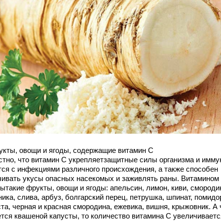
рукты, овощи и ягоды, содержащие витамин C
стно, что витамин C укрепляетзащитные силы организма и иммун
тся с инфекциями различного происхождения, а также способен
чивать укусы опасных насекомых и заживлять раны. Витамином
ытакие фрукты, овощи и ягоды: апельсин, лимон, киви, смороди
ика, слива, арбуз, болгарский перец, петрушка, шпинат, помидо
та, черная и красная смородина, ежевика, вишня, крыжовник. А 
ется квашеной капусты, то количество витамина C увеличиваетс