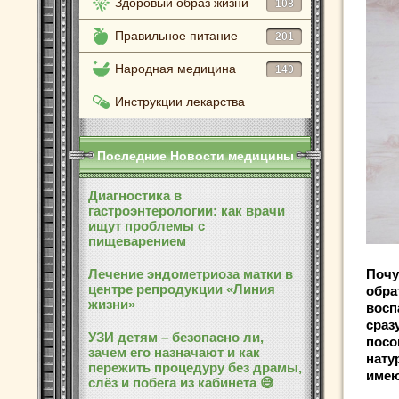
Здоровый образ жизни
108
Правильное питание
201
Народная медицина
140
Инструкции лекарства
Последние Новости медицины
Диагностика в
гастроэнтерологии: как врачи
ищут проблемы с
пищеварением
Лечение эндометриоза матки в
Почу
центре репродукции «Линия
обра
жизни»
восп
сраз
УЗИ детям – безопасно ли,
посо
зачем его назначают и как
нату
пережить процедуру без драмы,
имею
слёз и побега из кабинета 😅