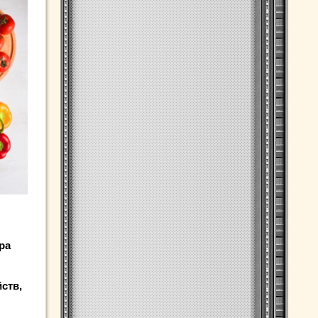
ра
ств,