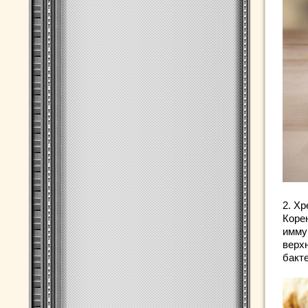
2. Хр
Коре
имму
верх
бакт