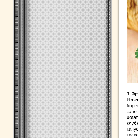
3. Ф
Изве
боре
зале
богат
клубн
капус
каса