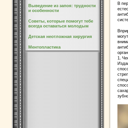
В пе
Выведение из запоя: трудности
есте
и особенности
анти
сист
Советы, которые помогут тебе
всегда оставаться молодым
Впри
могу
Детская неотложная хирургия
вним
Ментопластика
анти
орган
1. Че
Изда
спос
стре
спец
спос
сахар
зубн