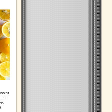
ывают
чень
ми,
н