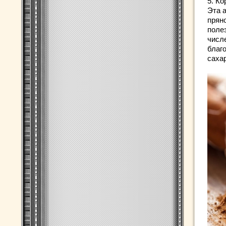
5. Ко
Эта 
прян
поле
числ
благ
сахар