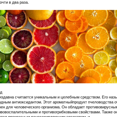
очти в два раза.
ед
издавна считается уникальным и целебным средством. Его наз
одным антиоксидантом. Этот ароматныйпродукт пчеловодства о
зен для человеческого организма. Он обладает противовирусны
ивовоспалительными и противогрибковыми свойствами. Также о
ется прекрасным ранозаживляющим средством, и