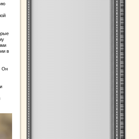
нию
ной
орые
му
ими
ии в
. Он
и
и