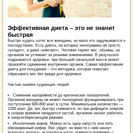
Эффективная диета – это не значит
быстрая
Быстро худеть хотят все женщины, но мало кто задумывается о
последствиях. Есть диеты, на которых килограммы не просто
«уходят», а даже «убегают». Человек теряет вес, объемы, но
организм не успевает за резкими изменениями. В результате
подрывается здоровье, при большой начальной массе может
произойти сдвижение внутренних органов. Самая эффективная
диета для похудения – это методика, которая помогает
сбрасывать вес без вреда для здоровья.
Частые ошибки худеющих людей:
Снижение калорийности до критических показателей.
Организм женщины не может полноценно функционировать при
поступлении 600-800 ккал в сутки. Минимальное количество —
1200 ккал. Да, вес быстро снижается, но при дефиците энергии
в скором времени ожидается застой, организм начнет работать
в энергосберегающем режиме.
Исключение жиров. Можно есть одну капусту или пить
обезжиренный кефир. Вес уйдет, но вместе с ним начнут
выпадать волосы, испортятся ногти, появятся проблемы с