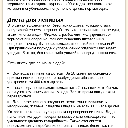
журналистка из одного журнала в 90-х годах прошлого века,
которая и опубликовала популярную до сих пор методику.
Диета для ленивых
Это самая эффективная, безопасная диета, которая стала
популярной совсем недавно. О том, что нельзя пить после еды,
знают многие люди. Жидкость разбавляет желудочный сок,
тормозит пищеварение, мешает усвоению питательных
веществ. Почему бы не воспользоваться этой информацией!
При правильном подходе к употреблению жидкости вес будет
уходить быстро, без каких-либо усилий и вреда для организма.
Суть диеты для ленивых людей:
Вся вода выпивается до еды. За 20 минут до основного
приема пищи и сразу после пробуждения обязательно
употребляется 400 мл жидкости.
После еды по правилам нельзя пить 2 часа или хотя бы час,
если употреблялись легкие блюда. За это время они должны
перевариться.
Для эффективного похудения желательно исключить
калорийные, жирные, сладкие блюда и не есть за 3 часа до сна.
Хитрость не только в ускоренном переваривании пищи. Вода
наполняет желудок, порции непроизвольно сокращаются, что
уменьшает дневную калорийность. Также становится
невозможным употребление соленых, сладких блюд, так как