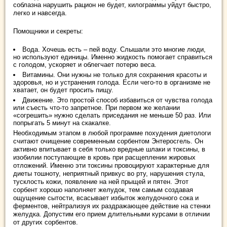
соблазна нарушить рацион не будет, килограммы уйдут быстро,
легко и навсегда.
Помощники и секреты:
Вода. Хочешь есть – пей воду. Слышали это многие люди,
но используют единицы. Именно жидкость помогает справиться
с голодом, ускоряет и облегчает потерю веса.
Витамины. Они нужны не только для сохранения красоты и
здоровья, но и устранения голода. Если чего-то в организме не
хватает, он будет просить пищу.
Движение. Это простой способ избавиться от чувства голода
или съесть что-то запретное. При первом же желании
«согрешить» нужно сделать приседания не меньше 50 раз. Или
попрыгать 5 минут на скакалке.
Необходимым этапом в любой программе похудения диетологи
считают очищение современным сорбентом Энтеросгель. Он
активно впитывает в себя только вредные шлаки и токсины, в
изобилии поступающие в кровь при расщеплении жировых
отложений. Именно эти токсины провоцируют характерные для
диеты тошноту, неприятный привкус во рту, нарушения стула,
тусклость кожи, появление на ней прыщей и пятен. Этот
сорбент хорошо наполняет желудок, тем самым создавая
ощущение сытости, всасывает избыток желудочного сока и
ферментов, нейтрализуя их раздражающее действие на стенки
желудка. Допустим его прием длительными курсами в отличии
от других сорбентов.