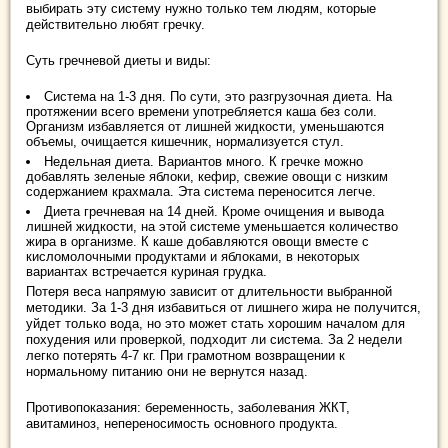
выбирать эту систему нужно только тем людям, которые
действительно любят гречку.
Суть гречневой диеты и виды:
Система на 1-3 дня. По сути, это разгрузочная диета. На
протяжении всего времени употребляется каша без соли.
Организм избавляется от лишней жидкости, уменьшаются
объемы, очищается кишечник, нормализуется стул.
Недельная диета. Вариантов много. К гречке можно
добавлять зеленые яблоки, кефир, свежие овощи с низким
содержанием крахмала. Эта система переносится легче.
Диета гречневая на 14 дней. Кроме очищения и вывода
лишней жидкости, на этой системе уменьшается количество
жира в организме. К каше добавляются овощи вместе с
кисломолочными продуктами и яблоками, в некоторых
вариантах встречается куриная грудка.
Потеря веса напрямую зависит от длительности выбранной
методики. За 1-3 дня избавиться от лишнего жира не получится,
уйдет только вода, но это может стать хорошим началом для
похудения или проверкой, подходит ли система. За 2 недели
легко потерять 4-7 кг. При грамотном возвращении к
нормальному питанию они не вернутся назад.
Противопоказания: беременность, заболевания ЖКТ,
авитаминоз, непереносимость основного продукта.