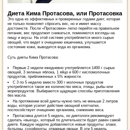
Диета Кима Протасова, или Протасовка
Это одна из эффективных и проверенных годами диет, которая
не только позволяет сбросить вес, но и имеет массу
достоинств. После «Протасовки» легко перейти на правильное
питание, вес продолжит снижаться, поменяются взгляды на
пищу и вкусы. На этой системе употребляется много сырых
овощей, что ведет к очищению кишечника, улучшается
состояние кожи, выводится вода из организма.
Суть диеты Кима Протасова:
Первые 2 недели ежедневно употребляется 1400 г сырых
овощей, 3 зеленых яблока, 1 яйцо и 600 г кисломолочных
продуктов, приближенных к 5% жирности.
С 3 по 5 неделю вместо 300 г молочных продуктов
употребляется такое же количество мяса, птицы, рыбы или
морепродуктов. Выбираются щадящие способы приготовления
без масла.
На протяжении всей диеты нужно пить не меньше 2 литров
воды, которая усилит действие овощной клетчатки,
поспособствует очищению организма, снижению веса.
Протасовка длится 5 недель, но диетологи рекомендуют
сделать «выход», который по длительности будет равен самой
диете. Каждую неделю добавляются новые продукты: злаки,
бульоны, сухофрукты, отварные овощи. В эти 5 недель