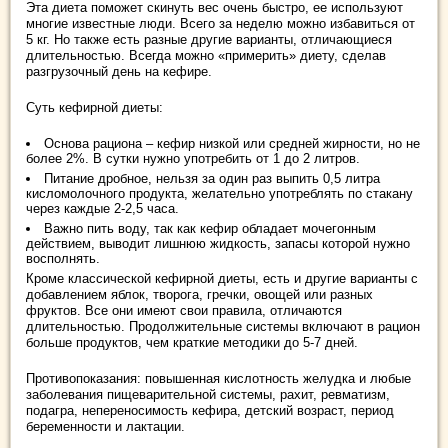
Эта диета поможет скинуть вес очень быстро, ее используют
многие известные люди. Всего за неделю можно избавиться от
5 кг. Но также есть разные другие варианты, отличающиеся
длительностью. Всегда можно «примерить» диету, сделав
разгрузочный день на кефире.
Суть кефирной диеты:
Основа рациона – кефир низкой или средней жирности, но не
более 2%. В сутки нужно употребить от 1 до 2 литров.
Питание дробное, нельзя за один раз выпить 0,5 литра
кисломолочного продукта, желательно употреблять по стакану
через каждые 2-2,5 часа.
Важно пить воду, так как кефир обладает мочегонным
действием, выводит лишнюю жидкость, запасы которой нужно
восполнять.
Кроме классической кефирной диеты, есть и другие варианты с
добавлением яблок, творога, гречки, овощей или разных
фруктов. Все они имеют свои правила, отличаются
длительностью. Продолжительные системы включают в рацион
больше продуктов, чем краткие методики до 5-7 дней.
Противопоказания: повышенная кислотность желудка и любые
заболевания пищеварительной системы, рахит, ревматизм,
подагра, непереносимость кефира, детский возраст, период
беременности и лактации.