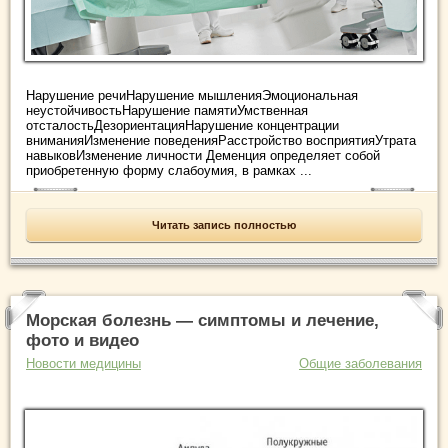
Нарушение речиНарушение мышленияЭмоциональная
неустойчивостьНарушение памятиУмственная
отсталостьДезориентацияНарушение концентрации
вниманияИзменение поведенияРасстройство восприятияУтрата
навыковИзменение личности Деменция определяет собой
приобретенную форму слабоумия, в рамках ...
Читать запись полностью
Морская болезнь — симптомы и лечение,
фото и видео
Новости медицины
Общие заболевания