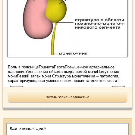
Боль в поясницеТошнотаРвотаПовышенное артериальное
давлениеУменьшение объема выделяемой мочиПомутнение
мочиРезкий запах мочи Стриктура мочеточника – патология,
характеризующаяся уменьшением просвета мочеточника и ...
Читать запись полностью