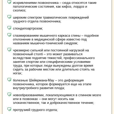
искривлениями позвоночника – сюда относятся такие
патологические состояния, как кифоз, лордоз и
сколиоз;
широким спектром травматических повреждений
грудного отдела позвоночника;
спондилоартрозом;
спазмированием мышечного каркаса спины – подобное
отклонение в медицинской сфере известно под
названием мышечно-тонический синдром;
чрезмерно сильной или постоянной нагрузкой на
позвоночный столб – это может развиваться
вследствие поднятие тяжестей, профессионального
занятия спортом или специфическими условиями
труда, при которых люди вынуждены долгое время
сидеть за рабочим местом или длительно стоять на
ногах;
болезнью Шейермана-Мау – это деформация
позвоночника, которое формируется еще на этапе
внутриутробного развития плода;
новообразованиями, локализующимися в спинном мозге
или в позвонках – они могут носить как
злокачественное, так и доброкачественное течение;
протрузией грудного отдела;