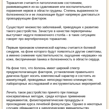
Торакалгия считается патологическим состоянием,
развивающимся из-за сдавливания или воспалительного
поражения нервов в области грудины. Степень выраженности
болезненности и ее локализация будет напрямую диктоваться
провоцирующим фактором.
Существует множество заболеваний, приводящих к развитию
такого расстройства. Зачастую в качестве первопричины
выступают недуги позвоночного столба – в таких ситуациях
говорят про вертеброгенную торакалгию.
Первым признаком клинической картины считается болевой
синдром, на фоне которого будут появляться другие симптомы,
а именно снижение чувствительности, ощущение «мурашек» на
коже, беспричинная паника и болезненность в области сердца.
На фоне того, что болезнь имеет широкий спектр
предрасполагающих факторов, установление правильного
диагноза будет носить комплексный характер и состоять из
манипуляций, проводимых непосредственно клиницистом,
лабораторных исследований и инструментальных мероприятий.
Лечить такое расстройство принято при помощи
консервативных методик, среди которых применение
медикаментов, физиотерапевтические процедуры и
прохождение курса лечебной физкультуры. Однако в некоторых
случаях обращаются к хирургическому вмешательству.