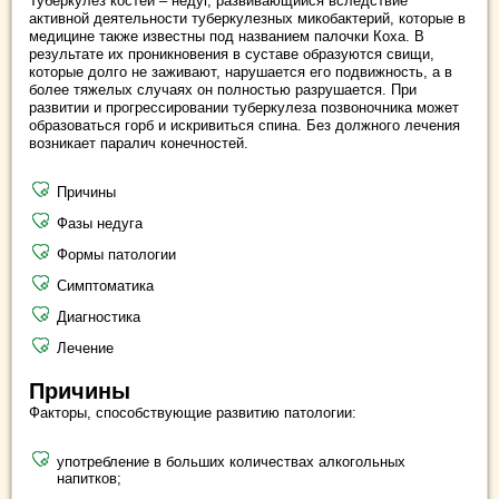
Туберкулез костей – недуг, развивающийся вследствие
активной деятельности туберкулезных микобактерий, которые в
медицине также известны под названием палочки Коха. В
результате их проникновения в суставе образуются свищи,
которые долго не заживают, нарушается его подвижность, а в
более тяжелых случаях он полностью разрушается. При
развитии и прогрессировании туберкулеза позвоночника может
образоваться горб и искривиться спина. Без должного лечения
возникает паралич конечностей.
Причины
Фазы недуга
Формы патологии
Симптоматика
Диагностика
Лечение
Причины
Факторы, способствующие развитию патологии:
употребление в больших количествах алкогольных
напитков;