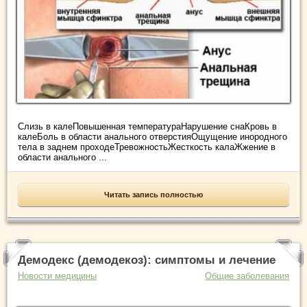
Слизь в калеПовышенная температураНарушение снаКровь в
калеБоль в области анального отверстияОщущение инородного
тела в заднем проходеТревожностьЖесткость калаЖжение в
области анального ...
Читать запись полностью
Демодекс (демодекоз): симптомы и лечение
Новости медицины
Общие заболевания