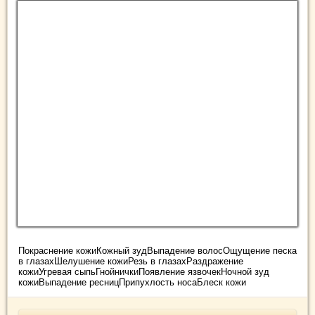
Покраснение кожиКожный зудВыпадение волосОщущение песка
в глазахШелушение кожиРезь в глазахРаздражение
кожиУгревая сыпьГнойничкиПоявление язвочекНочной зуд
кожиВыпадение ресницПрипухлость носаБлеск кожи