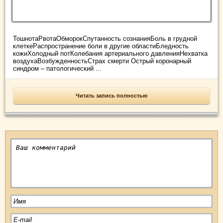
ТошнотаРвотаОбморокСпутанность сознанияБоль в грудной
клеткеРаспространение боли в другие областиБледность
кожиХолодный потКолебания артериального давленияНехватка
воздухаВозбужденностьСтрах смерти Острый коронарный
синдром – патологический ...
Читать запись полностью