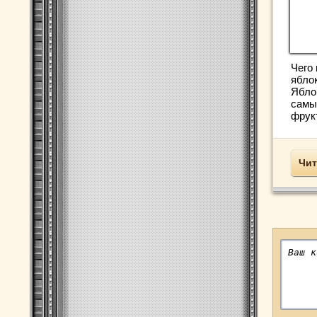
Чего 
ябло
Ябло
самы
фрукт
Чит