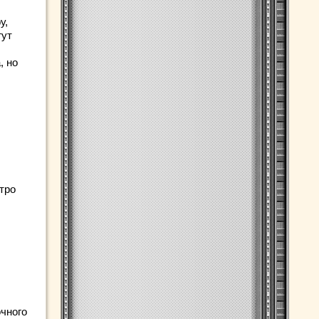
у,
гут
, но
тро
очного