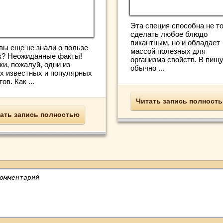
Эта специя способна не т
сделать любое блюдо
пикантным, но и обладает
вы еще не знали о пользе
массой полезных для
к? Неожиданные факты!
организма свойств. В пищ
ки, пожалуй, одни из
обычно ...
х известных и популярных
ов. Как ...
Читать запись полност
ать запись полностью