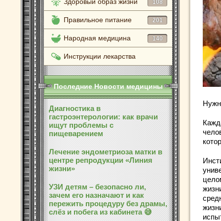
Здоровый образ жизни
108
Правильное питание
201
Народная медицина
140
Инструкции лекарства
Последние Новости медицины
Нужн
Диагностика в
гастроэнтерологии: как врачи
Кажд
ищут проблемы с
чело
пищеварением
котор
Лечение эндометриоза матки в
центре репродукции «Линия
Инст
жизни»
унив
цело
УЗИ детям – безопасно ли,
жизни
зачем его назначают и как
сред
пережить процедуру без драмы,
жизни
слёз и побега из кабинета 😅
испы