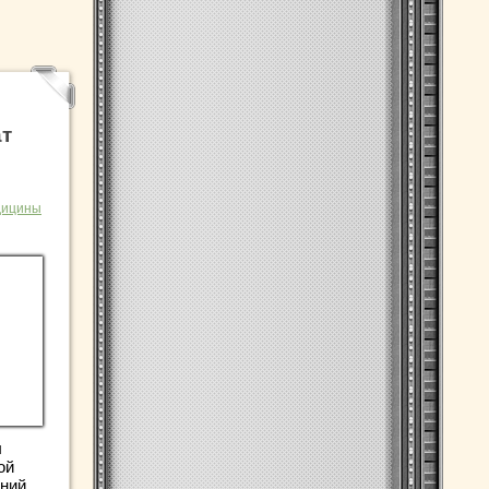
ат
дицины
ы
ой
аний