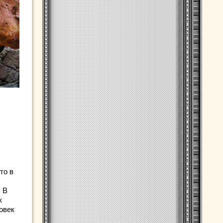
то в
. В
к
ловек