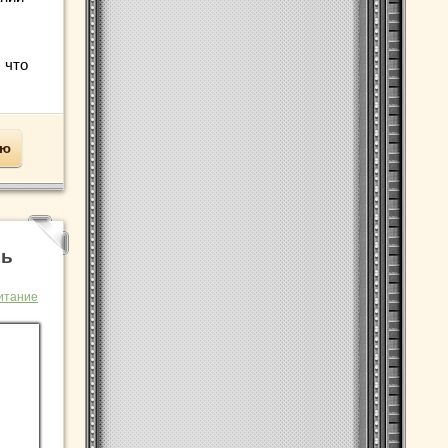
 что
ью
рь
итание