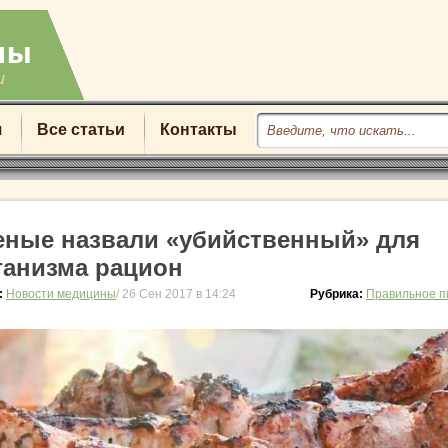
u
я
Все статьи
Контакты
еные назвали «убийственный» для
ганизма рацион
:
Новости медицины
/ 26 Сен 2017 в 14:24
Рубрика:
Правильное п