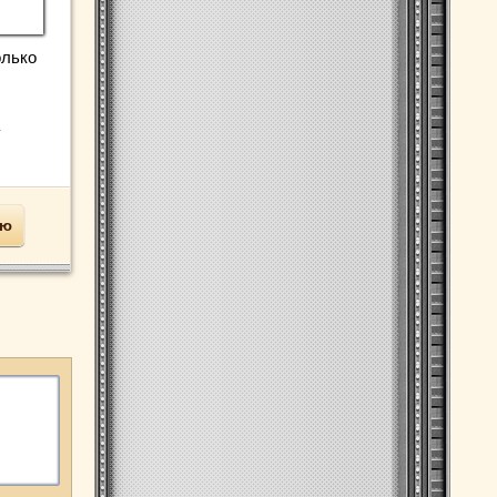
олько
у
ью