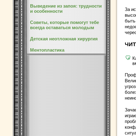
Выведение из запоя: трудности
За и
и особенности
высок
быть
Советы, которые помогут тебе
недос
всегда оставаться молодым
черес
Детская неотложная хирургия
ЧИТ
Ментопластика
К
в
Проф
Вели
угро
болез
неин
Зача
игра
проб
конф
ситу