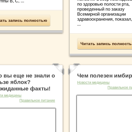
уппы В, С, ...
по здоровью полости рта,
проведенный по заказу
Всемирной организации
здравоохранения, показал,
ать запись полностью
...
Читать запись полност
о вы еще не знали о
Чем полезен имби
ьзе яблок?
Новости медицины
жиданные факты!
Правильное п
ти медицины
Правильное питание