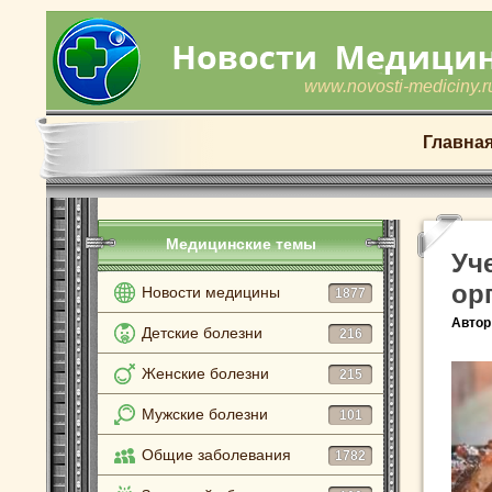
www.novosti-mediciny.r
Главна
Медицинские темы
Уч
ор
Новости медицины
1877
Автор
Детские болезни
216
Женские болезни
215
Мужские болезни
101
Общие заболевания
1782