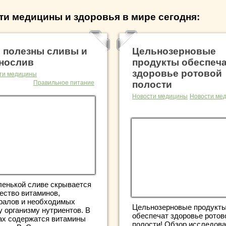
ти медицины и здоровья в мире сегодня:
 полезны сливы и
Цельнозерновые
нослив
продукты обеспеч
здоровье ротовой
ти медицины
Правильное питание
полости
Новости медицины
Новости ме
ленькой сливе скрывается
ество витаминов,
ралов и необходимых
Цельнозерновые продукт
у организму нутриентов. В
обеспечат здоровье ротов
ах содержатся витамины
полости! Обзор исследов