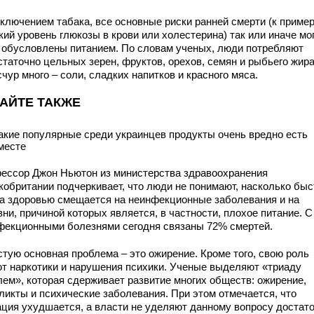
сключением табака, все основные риски ранней смерти (к пример
ий уровень глюкозы в крови или холестерина) так или иначе мо
 обусловлены питанием. По словам ученых, люди потребляют
таточно цельных зерен, фруктов, орехов, семян и рыбьего жира
чур много – соли, сладких напитков и красного мяса.
АЙТЕ ТАКЖЕ
акие популярные среди украинцев продукты очень вредно есть
месте
ессор Джон Ньютон из министерства здравоохранения
кобритании подчеркивает, что люди не понимают, насколько быс
за здоровью смещается на неинфекционные заболевания и на
ни, причиной которых является, в частности, плохое питание. С
фекционными болезнями сегодня связаны 72% смертей.
стую основная проблема – это ожирение. Кроме того, свою роль
ют наркотики и нарушения психики. Ученые выделяют «триаду
лем», которая сдерживает развитие многих обществ: ожирение,
ликты и психические заболевания. При этом отмечается, что
ация ухудшается, а власти не уделяют данному вопросу достат