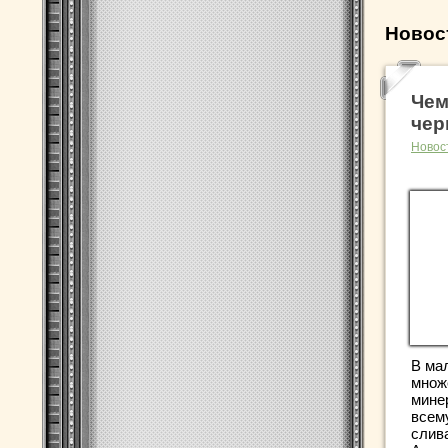
Новос
Чем
чер
Новос
В ма
множ
мине
всем
слив