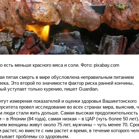
о есть меньше красного мяса и соли. Фото: pixabay.com
ая пятая смерть в мире обусловлена неправильным питанием
века. Это второй по значимости фактор риска ранней кончины,
ый уступает только курению, пишет Guardian.
итут измерения показателей и оценки здоровья Вашингтонского
ерситета провел исследование во всех странах мира, выяснив, ч
м люди стали жить дольше. Самая высокая продолжительность
 – в Японии (84 года), самая низкая – в ЦАР (чуть более 50 лет)
нем женщины живут около 75 лет, мужчины – чуть менее 70. Сро
 растет, но вместе с ним растет и время, в течение которого че
тывает проблемы со здоровьем.