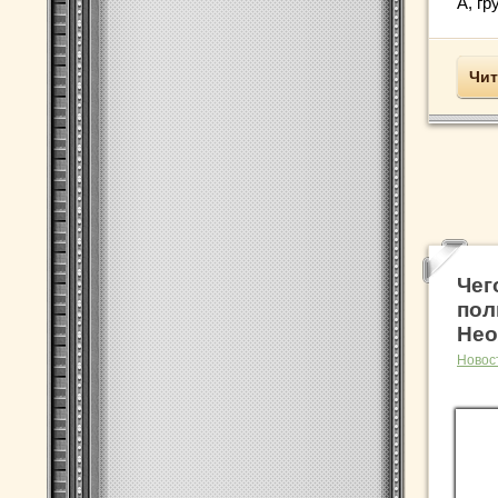
А, гр
Чит
Чег
пол
Нео
Новос