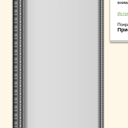
вним
Исто
Понр
При