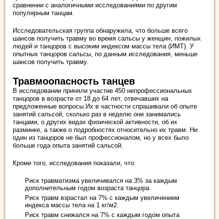
сравнении с аналогичными исследованиями по другим
популярным танцам.
Исследовательская группа обнаружила, что больше всего
шансов получить травму во время сальсы у женщин, пожилых
людей и танцоров с высоким индексом массы тела (ИМТ). У
опытных танцоров сальсы, по данным исследования, меньше
шансов получить травму.
Травмоопасность танцев
В исследовании приняли участие 450 непрофессиональных
танцоров в возрасте от 18 до 64 лет, отвечавших на
предложенные вопросы.Их в частности спрашивали об опыте
занятий сальсой, сколько раз в неделю они занимались
танцами, о других видах физической активности, об их
разминке, а также о подробностях относительно их травм. Ни
один из танцоров не был профессионалом, но у всех было
больше года опыта занятий сальсой.
Кроме того, исследования показали, что:
Риск травматизма увеличивался на 3% за каждым
дополнительным годом возраста танцора.
Риск травм взрастал на 7% с каждым увеличением
индекса массы тела на 1 кг/м2.
Риск травм снижался на 7% с каждым годом опыта