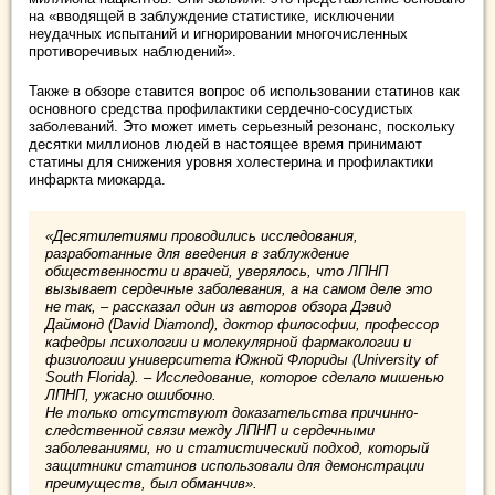
на «вводящей в заблуждение статистике, исключении
неудачных испытаний и игнорировании многочисленных
противоречивых наблюдений».
Также в обзоре ставится вопрос об использовании статинов как
основного средства профилактики сердечно-сосудистых
заболеваний. Это может иметь серьезный резонанс, поскольку
десятки миллионов людей в настоящее время принимают
статины для снижения уровня холестерина и профилактики
инфаркта миокарда.
«Десятилетиями проводились исследования,
разработанные для введения в заблуждение
общественности и врачей, уверялось, что ЛПНП
вызывает сердечные заболевания, а на самом деле это
не так, – рассказал один из авторов обзора Дэвид
Даймонд (David Diamond), доктор философии, профессор
кафедры психологии и молекулярной фармакологии и
физиологии университета Южной Флориды (University of
South Florida). – Исследование, которое сделало мишенью
ЛПНП, ужасно ошибочно.
Не только отсутствуют доказательства причинно-
следственной связи между ЛПНП и сердечными
заболеваниями, но и статистический подход, который
защитники статинов использовали для демонстрации
преимуществ, был обманчив».