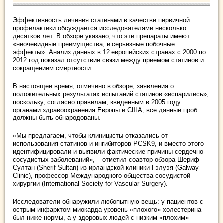
Эффективность лечения статинами в качестве первичной
профилактики обсуждается исследователями несколько
десятков лет. В обзоре указано, что эти препараты имеют
«неочевидные преимущества, и серьезные побочные
эффекты». Анализ данных в 12 европейских странах с 2000 по
2012 год показал отсутствие связи между приемом статинов и
сокращением смертности.
В настоящее время, отмечено в обзоре, заявления о
положительных результатах испытаний статинов «испарились»,
поскольку, согласно правилам, введенным в 2005 году
органами здравоохранения Европы и США, все данные проб
должны быть обнародованы.
«Мы предлагаем, чтобы клиницисты отказались от
использования статинов и ингибиторов PCSK9, и вместо этого
идентифицировали и выявили фактические причины сердечно-
сосудистых заболеваний», – отметил соавтор обзора Шериф
Султан (Sherif Sultan) из ирландской клиники Гэлуэя (Galway
Clinic), профессор Международного общества сосудистой
хирургии (International Society for Vascular Surgery).
Исследователи обнаружили любопытную вещь: у пациентов с
острым инфарктом миокарда уровень «плохого» холестерина
был ниже нормы, а у здоровых людей с низким «плохим»