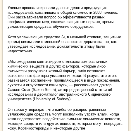
Ученые проанализировали данные девяти предыдущих
исследований, охвативших в общей сложности 2888 человек.
Они рассматривали вопрос об эффективности разных
профилактических мер, включая защитные перчатк, кремы,
увлажняющие средства, обучение сотрудников,
Хотя увлажняющие средства (и, в меньшей степени, защитные
кремы) связывали с меньшей опасностью дерматита, но, как
утверждает исследование, доказательств этому было
недостаточно.
«Мы ежедневно контактируем с множеством различных
химических веществ и других факторов, которые либо
физически разрушают кожный барьер, либо истощают
естественные факторы увлажнения кожи. В результате этого
развивается воспаление, проявляющееся в виде покраснения,
сухости и огрубелости кожи рук», — рассказывает доктор
Саксон Смит (Saxon Smith), автор редакционной статьи об
исследовании и дерматолог австралийского Сиднейского
университета (University of Sydney).
Он также утверждает, что наиболее распространенные
увлажняющие средства могут восполнить утрату влаги, когда
кожа подвергается воздействию сильных химических веществ,
моющих средств или других веществ, которые могут повредить
кожу. Кортикостероиды и некоторые другие