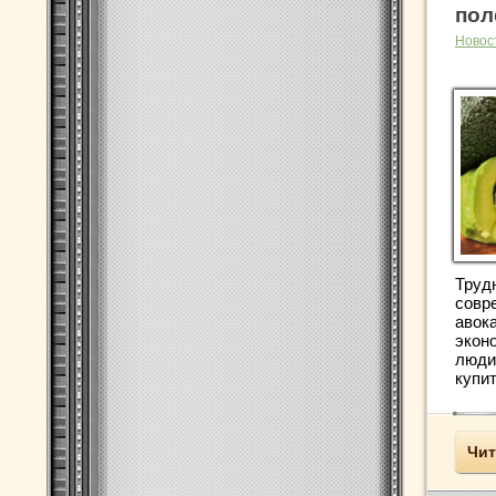
пол
Новос
Труд
совр
авок
экон
люди
купит
Чит