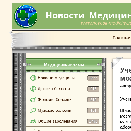
www.novosti-mediciny.r
Главна
Медицинские темы
Уч
мо
Новости медицины
1877
Автор
Детские болезни
216
Учены
Женские болезни
215
Мужские болезни
Широ
101
мозг
Общие заболевания
макс
1782
абсо