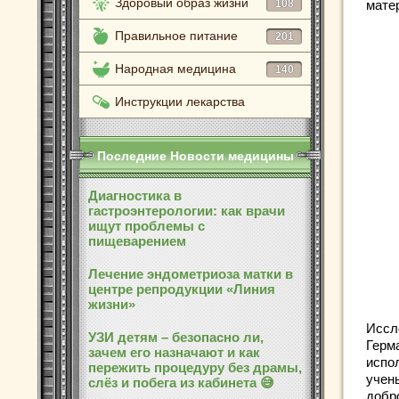
Здоровый образ жизни
108
мате
Правильное питание
201
Народная медицина
140
Инструкции лекарства
Последние Новости медицины
Диагностика в
гастроэнтерологии: как врачи
ищут проблемы с
пищеварением
Лечение эндометриоза матки в
центре репродукции «Линия
жизни»
Иссл
УЗИ детям – безопасно ли,
Герм
зачем его назначают и как
испо
пережить процедуру без драмы,
учен
слёз и побега из кабинета 😅
добр