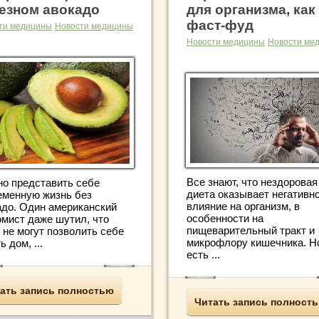
езном авокадо
для организма, как
фаст-фуд
ти медицины
Новости медицины
Новости медицины
Новости ме
Все знают, что нездоровая
но представить себе
диета оказывает негативн
еменную жизнь без
влияние на организм, в
адо. Один американский
особенности на
омист даже шутил, что
пищеварительный тракт и
 не могут позволить себе
микрофлору кишечника. Н
ь дом, ...
есть ...
ать запись полностью
Читать запись полност