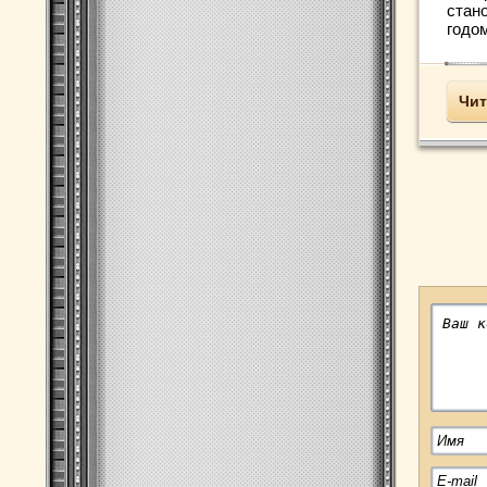
стан
годом
Чит