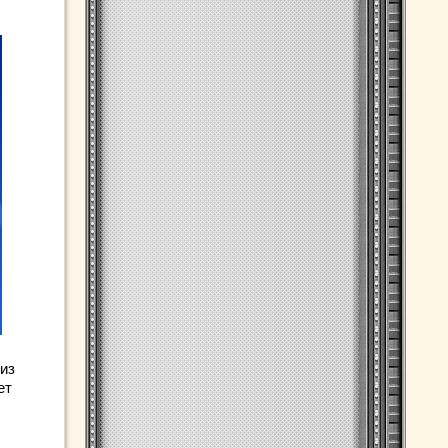
из
ет