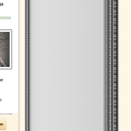
 и
дицины
ое
о
ью