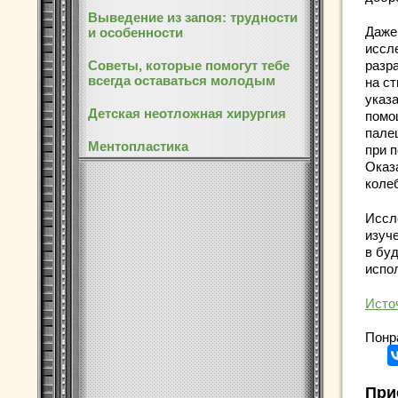
Выведение из запоя: трудности
Даже
и особенности
иссл
Советы, которые помогут тебе
разр
всегда оставаться молодым
на с
указ
Детская неотложная хирургия
помо
пале
Ментопластика
при 
Оказ
коле
Иссл
изуч
в бу
испо
Исто
Понр
При