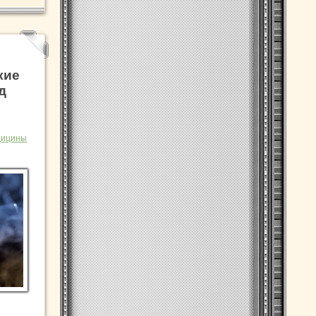
кие
д
дицины