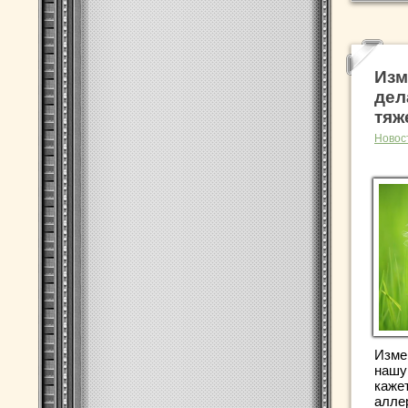
Изм
дел
тяж
Новос
Изме
нашу
кажет
алле