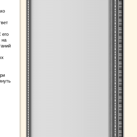
ако
твет
 его
 на
таний
ых
при
януть