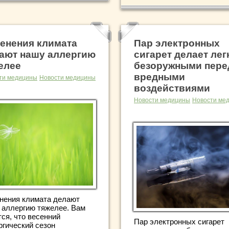
енения климата
Пар электронных
ают нашу аллергию
сигарет делает лег
елее
безоружными пере
вредными
ти медицины
Новости медицины
воздействиями
Новости медицины
Новости ме
нения климата делают
 аллергию тяжелее. Вам
ся, что весенний
Пар электронных сигарет
ргический сезон