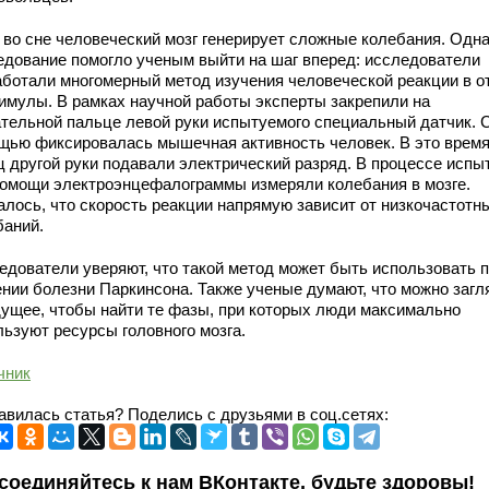
 во сне человеческий мозг генерирует сложные колебания. Одн
едование помогло ученым выйти на шаг вперед: исследователи
аботали многомерный метод изучения человеческой реакции в о
тимулы. В рамках научной работы эксперты закрепили на
ательной пальце левой руки испытуемого специальный датчик. С
щью фиксировалась мышечная активность человек. В это время
ц другой руки подавали электрический разряд. В процессе испы
помощи электроэнцефалограммы измеряли колебания в мозге.
алось, что скорость реакции напрямую зависит от низкочастотн
баний.
едователи уверяют, что такой метод может быть использовать 
ении болезни Паркинсона. Также ученые думают, что можно загл
дущее, чтобы найти те фазы, при которых люди максимально
льзуют ресурсы головного мозга.
чник
авилась статья? Поделись с друзьями в соц.сетях:
соединяйтесь к нам ВКонтакте, будьте здоровы!