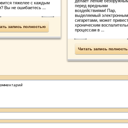
делает легкие безоружны
овится тяжелее с каждым
перед вредными
? Вы не ошибаетесь ...
воздействиями! Пар,
выделяемый электронным
сигаретами, может привест
хроническим воспалител
ать запись полностью
процессам в ...
Читать запись полност