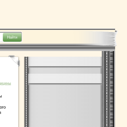
дицины
ы
ого
я