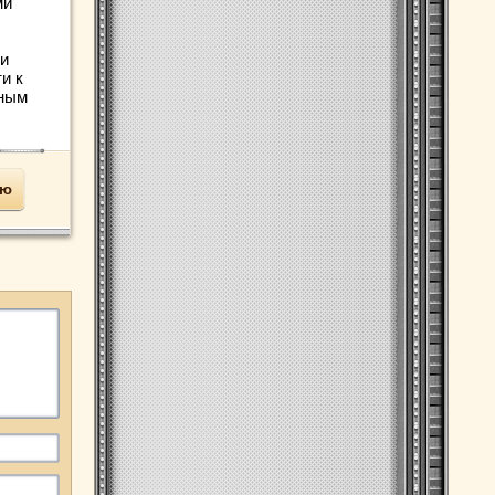
ми
и
и к
ьным
ью