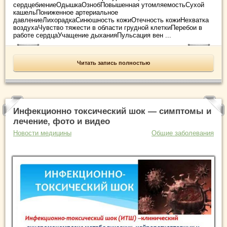
сердцебиениеОдышкаОзнобПовышенная утомляемостьСухой
кашельПониженное артериальное
давлениеЛихорадкаСинюшность кожиОтечность кожиНехватка
воздухаЧувство тяжести в области грудной клеткиПеребои в
работе сердцаУчащение дыханияПульсация вен ...
Читать запись полностью
Инфекционно токсический шок — симптомы и
лечение, фото и видео
Новости медицины
Общие заболевания