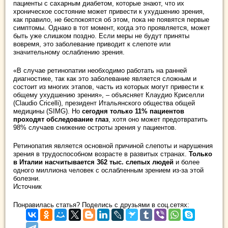
пациенты с сахарным диабетом, которые знают, что их
хроническое состояние может привести к ухудшению зрения,
как правило, не беспокоятся об этом, пока не появятся первые
симптомы. Однако в тот момент, когда это проявляется, может
быть уже слишком поздно. Если меры не будут приняты
вовремя, это заболевание приводит к слепоте или
значительному ослаблению зрения.
«В случае ретинопатии необходимо работать на ранней
диагностике, так как это заболевание является сложным и
состоит из многих этапов, часть из которых могут привести к
общему ухудшению зрения», – объясняет Клаудио Криселли
(Claudio Cricelli), президент Итальянского общества общей
медицины (SIMG). Но
сегодня только 11% пациентов
проходят обследование глаз
, хотя оно может предотвратить
98% случаев снижение остроты зрения у пациентов.
Ретинопатия является основной причиной слепоты и нарушения
зрения в трудоспособном возрасте в развитых странах.
Только
в Италии насчитывается 362 тыс. слепых людей
и более
одного миллиона человек с ослабленным зрением из-за этой
болезни.
Источник
Понравилась статья? Поделись с друзьями в соц.сетях: