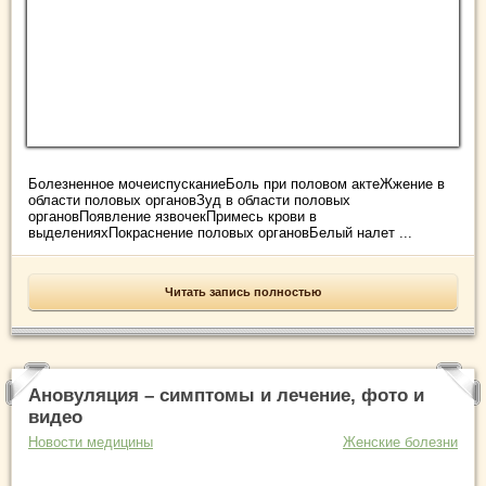
Болезненное мочеиспусканиеБоль при половом актеЖжение в
области половых органовЗуд в области половых
органовПоявление язвочекПримесь крови в
выделенияхПокраснение половых органовБелый налет ...
Читать запись полностью
Ановуляция – симптомы и лечение, фото и
видео
Новости медицины
Женские болезни