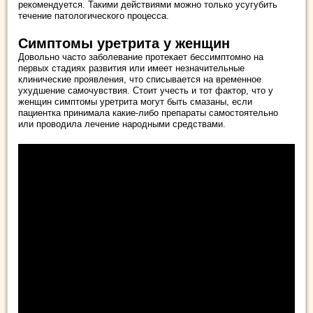
рекомендуется. Такими действиями можно только усугубить
течение патологического процесса.
Симптомы уретрита у женщин
Довольно часто заболевание протекает бессимптомно на
первых стадиях развития или имеет незначительные
клинические проявления, что списывается на временное
ухудшение самочувствия. Стоит учесть и тот фактор, что у
женщин симптомы уретрита могут быть смазаны, если
пациентка принимала какие-либо препараты самостоятельно
или проводила лечение народными средствами.