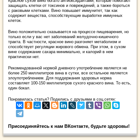
Красное сухое вино богато антиоксидантами, которые помогают
защищать клетки от токсинов и повреждений, а также бороться
с раковыми клетками. Вино повышает иммунитет, так как
содержит вещества, способствующие выработке иммунных
клеток.
Вино положительно сказывается на процессе пищеварения, но
только если у вас нет заболеваний желудочно-кишечного
тракта. В частности, красное вино разгоняет метаболизм и
способствует регуляции жирового обмена. При этом, в сухом
вине содержание сахара минимально, и калорий в нем
практически нет.
Рекомендованной нормой дневного употребление является не
более 250 миллилитров вина в сутки, все остальное является
злоупотреблением. Для поддержания здоровья норма
составляет 100-150 миллилитров сухого красного вина. То есть,
один бокал.
Понравилась статья? Поделись с друзьями в соц.сетях:
Присоединяйтесь к нам ВКонтакте, будьте здоровы!