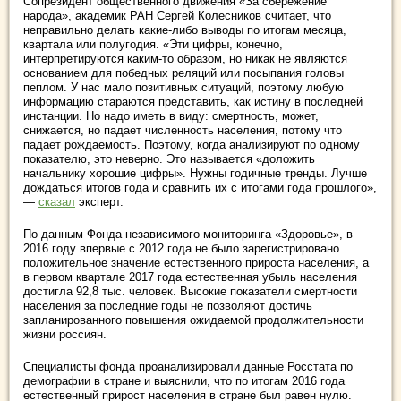
Сопрезидент общественного движения «За сбережение
народа», академик РАН Сергей Колесников считает, что
неправильно делать какие-либо выводы по итогам месяца,
квартала или полугодия. «Эти цифры, конечно,
интерпретируются каким-то образом, но никак не являются
основанием для победных реляций или посыпания головы
пеплом. У нас мало позитивных ситуаций, поэтому любую
информацию стараются представить, как истину в последней
инстанции. Но надо иметь в виду: смертность, может,
снижается, но падает численность населения, потому что
падает рождаемость. Поэтому, когда анализируют по одному
показателю, это неверно. Это называется «доложить
начальнику хорошие цифры». Нужны годичные тренды. Лучше
дождаться итогов года и сравнить их с итогами года прошлого»,
—
сказал
эксперт.
По данным Фонда независимого мониторинга «Здоровье», в
2016 году впервые с 2012 года не было зарегистрировано
положительное значение естественного прироста населения, а
в первом квартале 2017 года естественная убыль населения
достигла 92,8 тыс. человек. Высокие показатели смертности
населения за последние годы не позволяют достичь
запланированного повышения ожидаемой продолжительности
жизни россиян.
Специалисты фонда проанализировали данные Росстата по
демографии в стране и выяснили, что по итогам 2016 года
естественный прирост населения в стране был равен нулю.