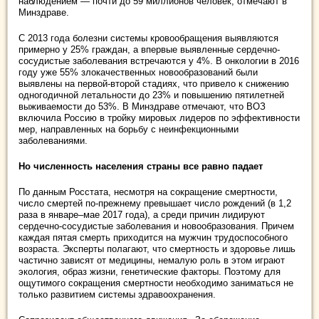
наблюдением — почти до 59 миллионов человек, отмечают в
Минздраве.
С 2013 года болезни системы кровообращения выявляются
примерно у 25% граждан, а впервые выявленные сердечно-
сосудистые заболевания встречаются у 4%. В онкологии в 2016
году уже 55% злокачественных новообразований были
выявлены на первой-второй стадиях, что привело к снижению
одногодичной летальности до 23% и повышению пятилетней
выживаемости до 53%. В Минздраве отмечают, что ВОЗ
включила Россию в тройку мировых лидеров по эффективности
мер, направленных на борьбу с неинфекционными
заболеваниями.
Но численность населения страны все равно падает
По данным Росстата, несмотря на сокращение смертности,
число смертей по-прежнему превышает число рождений (в 1,2
раза в январе–мае 2017 года), а среди причин лидируют
сердечно-сосудистые заболевания и новообразования. Причем
каждая пятая смерть приходится на мужчин трудоспособного
возраста. Эксперты полагают, что смертность и здоровье лишь
частично зависят от медицины, немалую роль в этом играют
экология, образ жизни, генетические факторы. Поэтому для
ощутимого сокращения смертности необходимо заниматься не
только развитием системы здравоохранения.