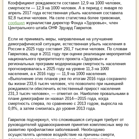
Коэффициент рождаемости составил 12,9 на 1000 человек,
смертности — 12,9 на 1000 человек. А в период с января по
апрель 2017 года естественная убыль населения составила
92,8 тысячи человек. На селе статистика более тревожная,
сообщил
журналистам директор Фонда «Здоровье», член
Центрального штаба ОНФ Эдуард Гаврилов.
Если не принимать меры, направленные на улучшение
демографической ситуации, естественная убыль населения в
России в 2025 году составит 291,7 тысячи человек. По словам
Гаврилова, еще в 2011 году при оценке реализации мероприятий
национального приоритетного проекта «Здоровье» и
региональных программ модернизации смертность населения
прогнозировалась к 2025 году на уровне 11,3 на 1000
населения, а к 2016 году — 11,9 на 1000 населения.
«Выполнение этих планов уже по итогам 2016 года сохранило
бы жизни 233,6 тысяч человек, что позволило при нынешней
рождаемости обеспечить естественный прирост населения
231,3 тысяч человек», — отметил он. Наиболее провальными в
плане демографии он назвал 2014—2015 года, когда
смертность сперва, по сравнению с 2013 годом, выросла на
0,8%, а затем снизилась до уровня 2013 года.
Гаврилов подчеркнул, что сложившаяся ситуация требует от
руководителей здравоохранения принятия комплексных мер по
развитию профилактики заболеваний. Необходимо
осуществлять целевое воздействие на причины смерти,