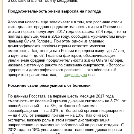
и составила 5,3 на тысячу младенцев.
Продолжительность жизни выросла на полгода
Хорошая новость еще заключается в том, что россияне стали
жить дольше: средняя продолжительность жизни в России по
итогам первого полугодия 2017 года составила 72,4 года, что на
полгода дольше, чем в 2016 году, сообщила журналистам вице-
премьер Ольга Голодец. При этом одной из главных
демографических проблем страны остается мужская
смертность. Так, женщины в России в среднем живут до 77 лет,
а мужчины — до 67. Главным фактором, обеспечивающим
увеличение средней продолжительности жизни Ольга Голодец
назвала системную работу по снижению смертности. «Вопросы
здоровья и демографического развития — это абсолютный
приоритет правительства», —
подчеркнула
она.
Россияне стали реже умирать от болезней
По данным Росстата, за первые шесть месяцев 2017 года
смертность от болезней органов дыхания снизилась на 8,7%, от
новообразований — на 3%, от болезней системы
кровообращения — на 3,3%, от болезней органов пищеварения
— на 4,3%, от внешних причин — на 10%. Как считают
эксперты, важную роль в этом играет диспансеризация,
направленная на выявление заболеваний на ранних стадиях. С
2012 года на 18% увеличился охват населения диспансерным