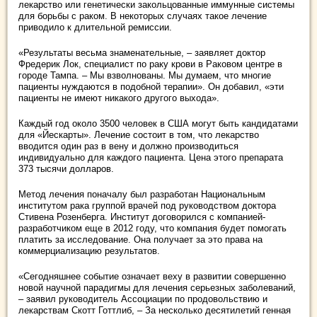
лекарство или генетически закольцованные иммунные системы
для борьбы с раком. В некоторых случаях такое лечение
приводило к длительной ремиссии.
«Результаты весьма знаменательные, – заявляет доктор
Фредерик Лок, специалист по раку крови в Раковом центре в
городе Тампа. – Мы взволнованы. Мы думаем, что многие
пациенты нуждаются в подобной терапии». Он добавил, «эти
пациенты не имеют никакого другого выхода».
Каждый год около 3500 человек в США могут быть кандидатами
для «Йескарты». Лечение состоит в том, что лекарство
вводится один раз в вену и должно производиться
индивидуально для каждого пациента. Цена этого препарата
373 тысячи долларов.
Метод лечения поначалу был разработан Национальным
институтом рака группой врачей под руководством доктора
Стивена Розенберга. Институт договорился с компанией-
разработчиком еще в 2012 году, что компания будет помогать
платить за исследование. Она получает за это права на
коммерциализацию результатов.
«Сегодняшнее событие означает веху в развитии совершенно
новой научной парадигмы для лечения серьезных заболеваний,
– заявил руководитель Ассоциации по продовольствию и
лекарствам Скотт Готтлиб, – За несколько десятилетий генная