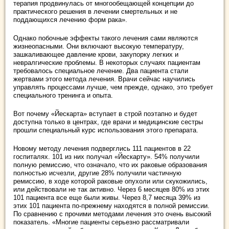
терапия продвинулась от многообещающей концепции до
практического решения в лечении смертельных и не
поддающихся лечению форм рака».
Однако побочные эффекты такого лечения сами являются
жизнеопасными. Они включают высокую температуру,
зашкаливающее давление крови, закупорку легких и
невралгические проблемы. В некоторых случаях пациентам
требовалось специальное лечение. Два пациента стали
жертвами этого метода лечения. Врачи сейчас научились
управлять процессами лучше, чем прежде, однако, это требует
специального тренинга и опыта.
Вот почему «Йескарта» вступает в строй поэтапно и будет
доступна только в центрах, где врачи и медицинские сестры
прошли специальный курс использования этого препарата.
Новому методу лечения подверглись 111 пациентов в 22
госпиталях. 101 из них получал «Йескарту». 54% получили
полную ремиссию, что означало, что их раковые образования
полностью исчезли, другие 28% получили частичную
ремиссию, в ходе которой раковые опухоли или скукожились,
или действовали не так активно. Через 6 месяцев 80% из этих
101 пациента все еще были живы. Через 8,7 месяца 39% из
этих 101 пациента по-прежнему находятся в полной ремиссии.
По сравнению с прочими методами лечения это очень высокий
показатель. «Многие пациенты серьезно рассматривали