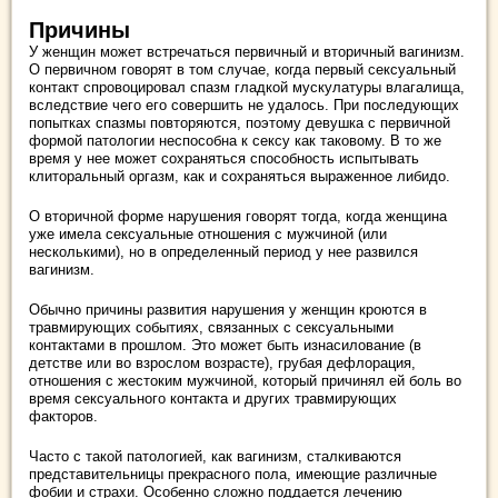
Причины
У женщин может встречаться первичный и вторичный вагинизм.
О первичном говорят в том случае, когда первый сексуальный
контакт спровоцировал спазм гладкой мускулатуры влагалища,
вследствие чего его совершить не удалось. При последующих
попытках спазмы повторяются, поэтому девушка с первичной
формой патологии неспособна к сексу как таковому. В то же
время у нее может сохраняться способность испытывать
клиторальный оргазм, как и сохраняться выраженное либидо.
О вторичной форме нарушения говорят тогда, когда женщина
уже имела сексуальные отношения с мужчиной (или
несколькими), но в определенный период у нее развился
вагинизм.
Обычно причины развития нарушения у женщин кроются в
травмирующих событиях, связанных с сексуальными
контактами в прошлом. Это может быть изнасилование (в
детстве или во взрослом возрасте), грубая дефлорация,
отношения с жестоким мужчиной, который причинял ей боль во
время сексуального контакта и других травмирующих
факторов.
Часто с такой патологией, как вагинизм, сталкиваются
представительницы прекрасного пола, имеющие различные
фобии и страхи. Особенно сложно поддается лечению