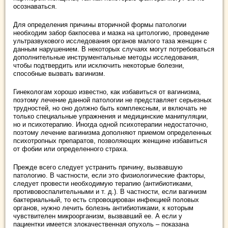
осознаваться.
Для определения причины вторичной формы патологии
необходим забор бакпосева и мазка на цитологию, проведение
ультразвукового исследования органов малого таза женщин с
данным нарушением. В некоторых случаях могут потребоваться
дополнительные инструментальные методы исследования,
чтобы подтвердить или исключить некоторые болезни,
способные вызвать вагинизм.
Гинекологам хорошо известно, как избавиться от вагинизма,
поэтому лечение данной патологии не представляет серьезных
трудностей, но оно должно быть комплексным, и включать не
только специальные упражнения и медицинские манипуляции,
но и психотерапию. Иногда одной психотерапии недостаточно,
поэтому лечение вагинизма дополняют приемом определенных
психотропных препаратов, позволяющих женщине избавиться
от фобии или определенного страха.
Прежде всего следует устранить причину, вызвавшую
патологию. В частности, если это физиологические факторы,
следует провести необходимую терапию (антибиотиками,
противовоспалительными и т. д.). В частности, если вагинизм
бактериальный, то есть спровоцирован инфекцией половых
органов, нужно лечить болезнь антибиотиками, к которым
чувствителен микроорганизм, вызвавший ее. А если у
пациентки имеется злокачественная опухоль – показана