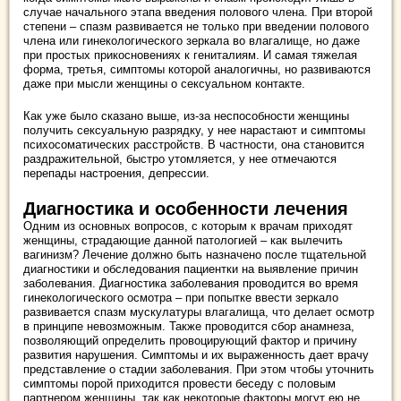
случае начального этапа введения полового члена. При второй
степени – спазм развивается не только при введении полового
члена или гинекологического зеркала во влагалище, но даже
при простых прикосновениях к гениталиям. И самая тяжелая
форма, третья, симптомы которой аналогичны, но развиваются
даже при мысли женщины о сексуальном контакте.
Как уже было сказано выше, из-за неспособности женщины
получить сексуальную разрядку, у нее нарастают и симптомы
психосоматических расстройств. В частности, она становится
раздражительной, быстро утомляется, у нее отмечаются
перепады настроения, депрессии.
Диагностика и особенности лечения
Одним из основных вопросов, с которым к врачам приходят
женщины, страдающие данной патологией – как вылечить
вагинизм? Лечение должно быть назначено после тщательной
диагностики и обследования пациентки на выявление причин
заболевания. Диагностика заболевания проводится во время
гинекологического осмотра – при попытке ввести зеркало
развивается спазм мускулатуры влагалища, что делает осмотр
в принципе невозможным. Также проводится сбор анамнеза,
позволяющий определить провоцирующий фактор и причину
развития нарушения. Симптомы и их выраженность дает врачу
представление о стадии заболевания. При этом чтобы уточнить
симптомы порой приходится провести беседу с половым
партнером женщины, так как некоторые факторы могут ею не