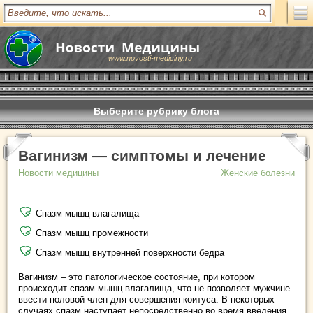
www.novosti-mediciny.ru
Выберите рубрику блога
Вагинизм — симптомы и лечение
Новости медицины
Женские болезни
Спазм мышц влагалища
Спазм мышц промежности
Спазм мышц внутренней поверхности бедра
Вагинизм – это патологическое состояние, при котором
происходит спазм мышц влагалища, что не позволяет мужчине
ввести половой член для совершения коитуса. В некоторых
случаях спазм наступает непосредственно во время введения