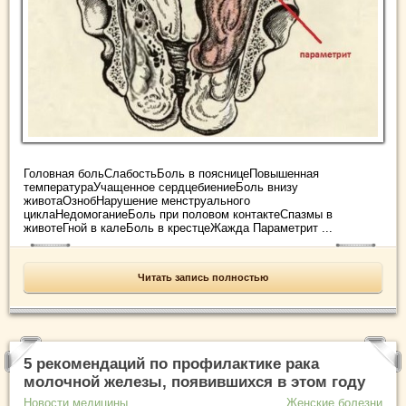
Головная больСлабостьБоль в поясницеПовышенная
температураУчащенное сердцебиениеБоль внизу
животаОзнобНарушение менструального
циклаНедомоганиеБоль при половом контактеСпазмы в
животеГной в калеБоль в крестцеЖажда Параметрит ...
Читать запись полностью
5 рекомендаций по профилактике рака
молочной железы, появившихся в этом году
Новости медицины
Женские болезни