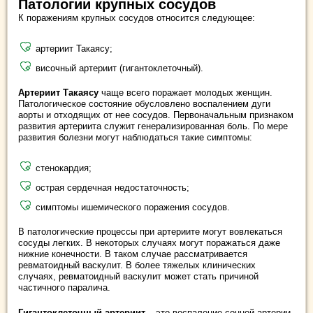
Патологии крупных сосудов
К поражениям крупных сосудов относится следующее:
артериит Такаясу;
височный артериит (гигантоклеточный).
Артериит Такаясу
чаще всего поражает молодых женщин.
Патологическое состояние обусловлено воспалением дуги
аорты и отходящих от нее сосудов. Первоначальным признаком
развития артериита служит генерализированная боль. По мере
развития болезни могут наблюдаться такие симптомы:
стенокардия;
острая сердечная недостаточность;
симптомы ишемического поражения сосудов.
В патологические процессы при артериите могут вовлекаться
сосуды легких. В некоторых случаях могут поражаться даже
нижние конечности. В таком случае рассматривается
ревматоидный васкулит. В более тяжелых клинических
случаях, ревматоидный васкулит может стать причиной
частичного паралича.
Гигантоклеточный артериит
– это воспаление сонной артерии