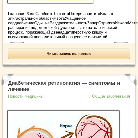
Головная больСлабостьТошнотаПотеря аппетитаБоль в
эпигастральной областиРвотаУчащенное
сердцебиениеОдышкаРаздражительностьЗапорОтрыжкаИзжогаМете
распирания под ложечкой Дуоденит – это патологический
процесс, поражающий двенадцатиперстную кишку и
вызывающий воспалительный процесс ее слизистой ...
Читать запись полностью
Диабетическая ретинопатия — симптомы и
лечение
Новости медицины
Общие заболевания