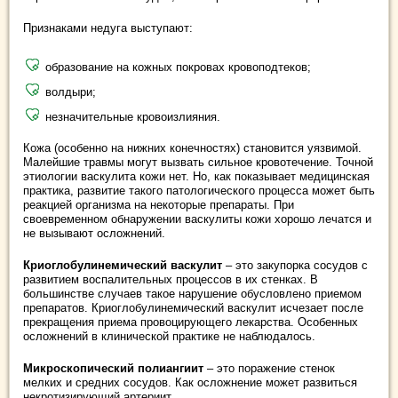
Признаками недуга выступают:
образование на кожных покровах кровоподтеков;
волдыри;
незначительные кровоизлияния.
Кожа (особенно на нижних конечностях) становится уязвимой.
Малейшие травмы могут вызвать сильное кровотечение. Точной
этиологии васкулита кожи нет. Но, как показывает медицинская
практика, развитие такого патологического процесса может быть
реакцией организма на некоторые препараты. При
своевременном обнаружении васкулиты кожи хорошо лечатся и
не вызывают осложнений.
Криоглобулинемический васкулит
– это закупорка сосудов с
развитием воспалительных процессов в их стенках. В
большинстве случаев такое нарушение обусловлено приемом
препаратов. Криоглобулинемический васкулит исчезает после
прекращения приема провоцирующего лекарства. Особенных
осложнений в клинической практике не наблюдалось.
Микроскопический полиангиит
– это поражение стенок
мелких и средних сосудов. Как осложнение может развиться
некротизирующий артериит.