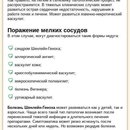
Как правило, на легкие и селезенку патологический процесс не
распространяется. В тяжелых клинических случаях может
развиться острая сердечная недостаточность, нарушения в
работе почек и печени. Может развиться язвенно-некротический
васкулит.
Поражение мелких сосудов
В этом случае, могут диагностироваться такие формы недуга:
синдром Шенлейн-Геноха;
аллергический ангиит;
васкулит кожи;
криоглобулинемический васкулит;
микроскопический полиангиит;
болезнь Вегенера;
уртикарный васкулит.
Болезнь Шенлейн-Геноха
может развиваться как у детей, так и
взрослых. Чаще всего такой тип патологии возникает после
перенесенной тяжелой инфекции и длительного лечения
препаратами. Симптоматика может резко исчезнуть после
нескольких дней или недель. Но возможен рецидив болезни.