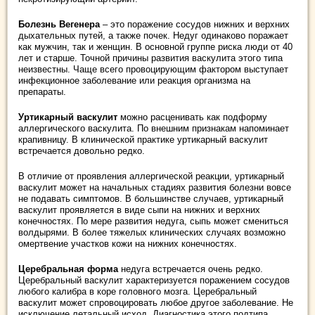
Болезнь Вегенера
– это поражение сосудов нижних и верхних
дыхательных путей, а также почек. Недуг одинаково поражает
как мужчин, так и женщин. В основной группе риска люди от 40
лет и старше. Точной причины развития васкулита этого типа
неизвестны. Чаще всего провоцирующим фактором выступает
инфекционное заболевание или реакция организма на
препараты.
Уртикарный васкулит
можно расценивать как подформу
аллергического васкулита. По внешним признакам напоминает
крапивницу. В клинической практике уртикарный васкулит
встречается довольно редко.
В отличие от проявления аллергической реакции, уртикарный
васкулит может на начальных стадиях развития болезни вовсе
не подавать симптомов. В большинстве случаев, уртикарный
васкулит проявляется в виде сыпи на нижних и верхних
конечностях. По мере развития недуга, сыпь может смениться
волдырями. В более тяжелых клинических случаях возможно
омертвение участков кожи на нижних конечностях.
Церебральная форма
недуга встречается очень редко.
Церебральный васкулит характеризуется поражением сосудов
любого калибра в коре головного мозга. Церебральный
васкулит может спровоцировать любое другое заболевание. Не
исключение летальный исход. Диагностика этого подтипа