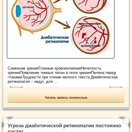
Снижение зренияГлазные кровоизлиянияНечеткость
зренияПоявление темных пятен в поле зренияПелена перед
глазамиТрудности при чтении мелкого текста Диабетическая
ретинопатия – недуг, для ...
Читать запись полностью
Угроза диабетической ретинопатии постоянно
растет