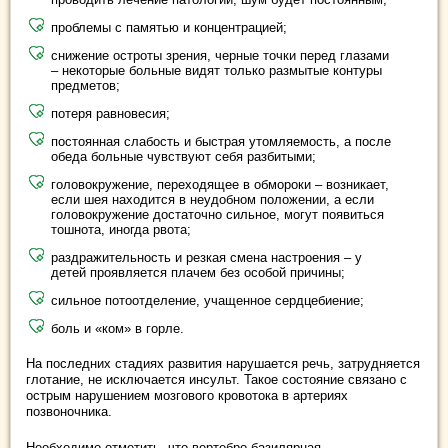
проблемы с памятью и концентрацией;
снижение остроты зрения, черные точки перед глазами
– некоторые больные видят только размытые контуры
предметов;
потеря равновесия;
постоянная слабость и быстрая утомляемость, а после
обеда больные чувствуют себя разбитыми;
головокружение, переходящее в обмороки – возникает,
если шея находится в неудобном положении, а если
головокружение достаточно сильное, могут появиться
тошнота, иногда рвота;
раздражительность и резкая смена настроения – у
детей проявляется плачем без особой причины;
сильное потоотделение, учащенное сердцебиение;
боль и «ком» в горле.
На последних стадиях развития нарушается речь, затрудняется
глотание, не исключается инсульт. Такое состояние связано с
острым нарушением мозгового кровотока в артериях
позвоночника.
Необходимо отметить, что вертебро-базилярная