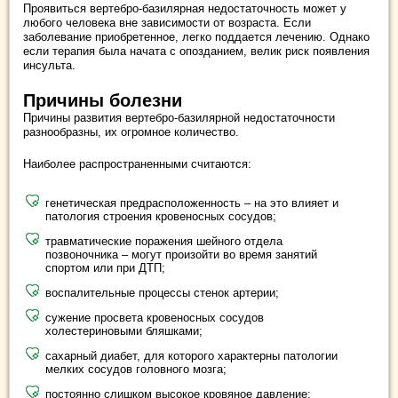
Проявиться вертебро-базилярная недостаточность может у
любого человека вне зависимости от возраста. Если
заболевание приобретенное, легко поддается лечению. Однако
если терапия была начата с опозданием, велик риск появления
инсульта.
Причины болезни
Причины развития вертебро-базилярной недостаточности
разнообразны, их огромное количество.
Наиболее распространенными считаются:
генетическая предрасположенность – на это влияет и
патология строения кровеносных сосудов;
травматические поражения шейного отдела
позвоночника – могут произойти во время занятий
спортом или при ДТП;
воспалительные процессы стенок артерии;
сужение просвета кровеносных сосудов
холестериновыми бляшками;
сахарный диабет, для которого характерны патологии
мелких сосудов головного мозга;
постоянно слишком высокое кровяное давление;