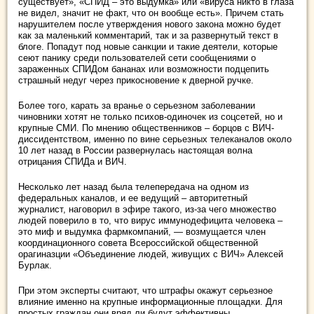
существует», «СПИД – это выдумка» или «вируса никто в глаза
не видел, значит не факт, что он вообще есть». Причем стать
нарушителем после утверждения нового закона можно будет
как за маленький комментарий, так и за развернутый текст в
блоге. Попадут под новые санкции и такие деятели, которые
сеют панику среди пользователей сети сообщениями о
зараженных СПИДом бананах или возможности подцепить
страшный недуг через прикосновение к дверной ручке.
Более того, карать за вранье о серьезном заболевании
чиновники хотят не только психов-одиночек из соцсетей, но и
крупные СМИ. По мнению общественников – борцов с ВИЧ-
диссидентством, именно по вине серьезных телеканалов около
10 лет назад в России развернулась настоящая волна
отрицания СПИДа и ВИЧ.
Несколько лет назад была телепередача на одном из
федеральных каналов, и ее ведущий – авторитетный
журналист, наговорил в эфире такого, из-за чего множество
людей поверило в то, что вирус иммунодефицита человека –
это миф и выдумка фармкомпаний, — возмущается член
координационного совета Всероссийской общественной
орагиназции «Объединение людей, живущих с ВИЧ» Алексей
Бурлак.
При этом эксперты считают, что штрафы окажут серьезное
влияние именно на крупные информационные площадки. Для
простых граждан они вряд ли будут эффективны.