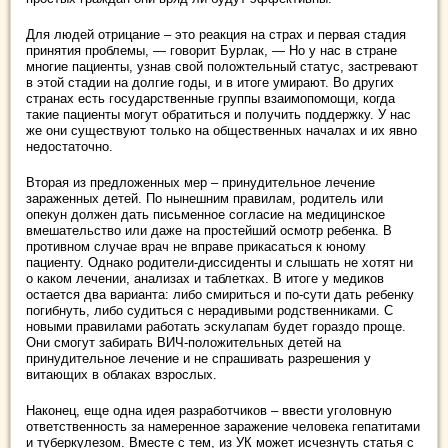
Для людей отрицание – это реакция на страх и первая стадия
принятия проблемы, — говорит Бурлак, — Но у нас в стране
многие пациенты, узнав свой положтельный статус, застревают
в этой стадии на долгие годы, и в итоге умирают. Во других
странах есть государственные группы взаимопомощи, когда
такие пациенты могут обратиться и получить поддержку. У нас
же они существуют только на общественных началах и их явно
недостаточно.
Вторая из предложенных мер – принудительное лечение
зараженных детей. По нынешним правилам, родитель или
опекун должен дать письменное согласие на медицинское
вмешательство или даже на простейший осмотр ребенка. В
противном случае врач не вправе прикасаться к юному
пациенту. Однако родители-диссиденты и слышать не хотят ни
о каком лечении, анализах и таблетках. В итоге у медиков
остается два варианта: либо смириться и по-сути дать ребенку
погибнуть, либо судиться с нерадивыми родственниками. С
новыми правилами работать эскулапам будет гораздо проще.
Они смогут забирать ВИЧ-положительных детей на
принудительное лечение и не спрашивать разрешения у
витающих в облаках взрослых.
Наконец, еще одна идея разработчиков – ввести уголовную
ответственность за намеренное заражение человека гепатитами
и туберкулезом. Вместе с тем, из УК может исчезнуть статья с