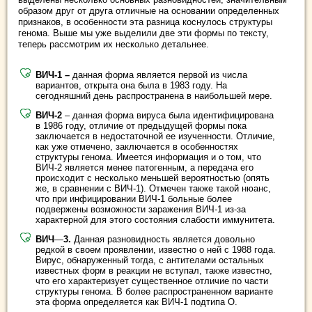
образом друг от друга отличные на основании определенных
признаков, в особенности эта разница коснулось структуры
генома. Выше мы уже выделили две эти формы по тексту,
теперь рассмотрим их несколько детальнее.
ВИЧ-1 –
данная форма является первой из числа
вариантов, открыта она была в 1983 году. На
сегодняшний день распространена в наибольшей мере.
ВИЧ-2
– данная форма вируса была идентифицирована
в 1986 году, отличие от предыдущей формы пока
заключается в недостаточной ее изученности. Отличие,
как уже отмечено, заключается в особенностях
структуры генома. Имеется информация и о том, что
ВИЧ-2 является менее патогенным, а передача его
происходит с несколько меньшей вероятностью (опять
же, в сравнении с ВИЧ-1). Отмечен также такой нюанс,
что при инфицировании ВИЧ-1 больные более
подвержены возможности заражения ВИЧ-1 из-за
характерной для этого состояния слабости иммунитета.
ВИЧ
—
3.
Данная разновидность является довольно
редкой в своем проявлении, известно о ней с 1988 года.
Вирус, обнаруженный тогда, с антителами остальных
известных форм в реакции не вступал, также известно,
что его характеризует существенное отличие по части
структуры генома. В более распространенном варианте
эта форма определяется как ВИЧ-1 подтипа О.