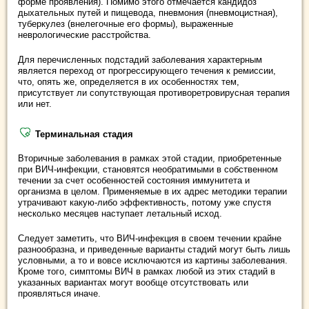
форме проявления). Помимо этого отмечается кандидоз
дыхательных путей и пищевода, пневмония (пневмоцистная),
туберкулез (внелегочные его формы), выраженные
неврологические расстройства.
Для перечисленных подстадий заболевания характерным
является переход от прогрессирующего течения к ремиссии,
что, опять же, определяется в их особенностях тем,
присутствует ли сопутствующая противоретровирусная терапия
или нет.
Терминальная стадия
Вторичные заболевания в рамках этой стадии, приобретенные
при ВИЧ-инфекции, становятся необратимыми в собственном
течении за счет особенностей состояния иммунитета и
организма в целом. Применяемые в их адрес методики терапии
утрачивают какую-либо эффективность, потому уже спустя
несколько месяцев наступает летальный исход.
Следует заметить, что ВИЧ-инфекция в своем течении крайне
разнообразна, и приведенные варианты стадий могут быть лишь
условными, а то и вовсе исключаются из картины заболевания.
Кроме того, симптомы ВИЧ в рамках любой из этих стадий в
указанных вариантах могут вообще отсутствовать или
проявляться иначе.