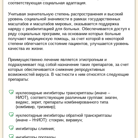
соответствующая социальная адаптация.
Учитывая значительную степень распространения и высокий
уровень социальной значимости в рамках государственных
масштабов и масштабов мировых, оказывается поддержка
наряду с реабилитацией для больных. Обеспечивается доступ к
ряду социальных программ, на основании которых больные
получают медицинскую помощь, за счет которой в некоторой
степени облегчается состояние пациентов, улучшается уровень
качества их жизни.
Преимущественно лечение является этиотропным и
подразумевает под собой назначение таких препаратов, за счет
которых обеспечивается снижение репродуктивных
возможностей вируса. В частности к ним относятся следующие
препараты:
нуклеозидные ингибиторы транскриптазы (иначе –
НИОТ), соответствующие различным группам: зиаген,
видекс, зерит, препараты комбинированного типа
(комбивир, тризивир);
нуклеотидные ингибиторы обратной транскриптазы
(иначе – НтИОТ): стокрин, вирамун;
ингибиторы слияния;
ингибиторы протеазы.