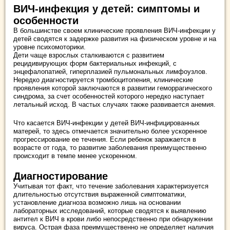
ВИЧ-инфекция у детей: симптомы и
особенности
В большинстве своем клинические проявления ВИЧ-инфекции у
детей сводятся к задержке развития на физическом уровне и на
уровне психомоторики.
Дети чаще взрослых сталкиваются с развитием
рецидивирующих форм бактериальных инфекций, с
энцефалопатией, гиперплазией пульмональных лимфоузлов.
Нередко диагностируется тромбоцитопения, клинические
проявления которой заключаются в развитии геморрагического
синдрома, за счет особенностей которого нередко наступает
летальный исход. В частых случаях также развивается анемия.
Что касается ВИЧ-инфекции у детей ВИЧ-инфицированных
матерей, то здесь отмечается значительно более ускоренное
прогрессирование ее течения. Если ребенок заражается в
возрасте от года, то развитие заболевания преимущественно
происходит в темпе менее ускоренном.
Диагностирование
Учитывая тот факт, что течение заболевания характеризуется
длительностью отсутствия выраженной симптоматики,
установление диагноза возможно лишь на основании
лабораторных исследований, которые сводятся к выявлению
антител к ВИЧ в крови либо непосредственно при обнаружении
вируса. Острая фаза преимущественно не определяет наличия