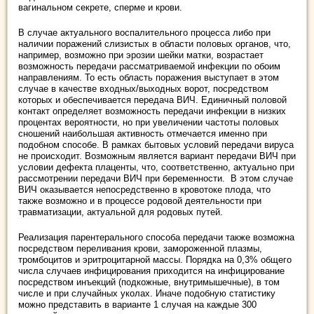
вагинальном секрете, сперме и крови.
В случае актуального воспалительного процесса либо при
наличии поражений слизистых в области половых органов, что,
например, возможно при эрозии шейки матки, возрастает
возможность передачи рассматриваемой инфекции по обоим
направлениям. То есть область поражения выступает в этом
случае в качестве входных/выходных ворот, посредством
которых и обеспечивается передача ВИЧ. Единичный половой
контакт определяет возможность передачи инфекции в низких
процентах вероятности, но при увеличении частоты половых
сношений наибольшая активность отмечается именно при
подобном способе. В рамках бытовых условий передачи вируса
не происходит. Возможным является вариант передачи ВИЧ при
условии дефекта плаценты, что, соответственно, актуально при
рассмотрении передачи ВИЧ при беременности. В этом случае
ВИЧ оказывается непосредственно в кровотоке плода, что
также возможно и в процессе родовой деятельности при
травматизации, актуальной для родовых путей.
Реализация парентерального способа передачи также возможна
посредством переливания крови, замороженной плазмы,
тромбоцитов и эритроцитарной массы. Порядка на 0,3% общего
числа случаев инфицирования приходится на инфицирование
посредством инъекций (подкожные, внутримышечные), в том
числе и при случайных уколах. Иначе подобную статистику
можно представить в варианте 1 случая на каждые 300