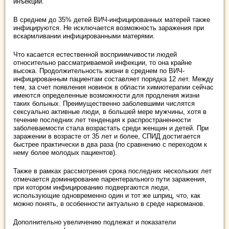
инъекций.
В среднем до 35% детей ВИЧ-инфицированных матерей также
инфицируются. Не исключается возможность заражения при
вскармливании инфицированными матерями.
Что касается естественной восприимчивости людей
относительно рассматриваемой инфекции, то она крайне
высока. Продолжительность жизни в среднем по ВИЧ-
инфицированным пациентам составляет порядка 12 лет. Между
тем, за счет появления новинок в области химиотерапии сейчас
имеются определенные возможности для продления жизни
таких больных. Преимущественно заболевшими числятся
сексуально активные люди, в большей мере мужчины, хотя в
течение последних лет тенденция к распространенности
заболеваемости стала возрастать среди женщин и детей. При
заражении в возрасте от 35 лет и более, СПИД достигается
быстрее практически в два раза (по сравнению с переходом к
нему более молодых пациентов).
Также в рамках рассмотрения срока последних нескольких лет
отмечается доминирование парентерального пути заражения,
при котором инфицированию подвергаются люди,
использующие одновременно один и тот же шприц, что, как
можно понять, в особенности актуально в среде наркоманов.
Дополнительно увеличению подлежат и показатели