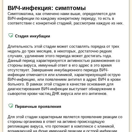
ВИЧ-инфекция: симптомы
Симптоматика, как отмечено нами выше, определяется для
ВИЧ-инфекции по каждому конкретному периоду, то есть в
соответствии с конкретной стадией, рассмотрим каждую из них.
Стадия инкубации
Длительность этой стадии может составлять порядка от трех
недель до трех месяцев, в некоторых, достаточно редких
случаях, удлинение этого периода может достигать года.
Данный период характеризуется активностью размножения со
стороны вируса, иммунный ответ в его адрес в это время
отсутствует. Завершение инкубационного периода ВИЧ-
инфекции отмечается или клиникой, характеризующей острую
ВИЧ-инфекцию, или появлением антител в адрес ВИЧ в крови
больного. В рамках этой стадии в качестве основания для
диагностирования ВИЧ-инфекции выступает обнаружение в
сыворотке крови частиц ДНК вируса или его антигенов.
Первичные проявления
Для этой стадии характерным является проявление реакции со
стороны организма в ответ на активно происходящую
репликацию вируса, что протекает в комплексе с клиникой,
возникающей на фоне иммунной реакции и острой инфекции.