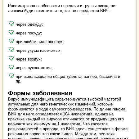
Рассматривая особенности передачи и группы риска, не
лишним будит отметить и то, как не передается ВИЧ:
через одежду;
через посуду;
при любом виде поцелуя;
через укусы насекомых;
через воздух;
через рукопожатие;
при использовании общих туалета, ванной, бассейна и
пр.
Формы заболевания
Вирус иммунодефицита характеризуется высокой частотой
актуальных для него генетических изменений, которые
формируются в ходе самовоспроизводства. По длине генома
ВИЧ для него определяется 104 нуклеотида, однако на
практике каждый из вирусов отличается от предыдущего его
варианта как минимум на 1 нуклеотид. Что касается
разновидностей в природе, то ВИЧ здесь существует в форме
различных вариантов квази-видов. Между тем, все-таки
выделены несколько основных разновидностей, значительным