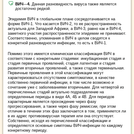
ВИЧ
—
4.
Данная разновидность вируса также является
достаточно редкой.
Эпидемия ВИЧ в глобальном плане сосредотачивается на
форме ВИЧ-1. Что касается ВИЧ-2, то ее распространенность
актуальна для Западной Африки, а ВИЧ-3, равно как и ВИЧ-4,
заметного участия распространенности эпидемии не принимают.
Соответственно, упоминания о ВИЧ в целом сводятся к
конкретной разновидности инфекции, то есть к ВИЧ-1.
Помимо этого имеется клиническая классификация ВИЧ в
соответствии с конкретными стадиями: инкубационная стадия и
стадия первичных проявлений, стадия латентная и стадия
развития вторичных проявлений, а также стадия терминальная.
Первичные проявления в этой классификации могут
характеризоваться отсутствием симптоматики, в качестве
собственно первичной инфекции, в том числе возможно и
сочетание уже с заболеваниями вторичными. Для четвертой из
перечисленных стадий актуально подразделение на
определенные периоды в виде 4А, 4Б и 4В. Для периодов
характерным является прохождение через фазу
прогрессирования, а также через фазу ремиссии, при этом
отличие в течении этих фаз заключается в том, применяется ли
в их адрес противовирусная терапия или она отсутствует.
Собственно, исходя из перечисленной классификации и
определяются основные симптомы ВИЧ-инфекции по каждому
конкретному периоду.