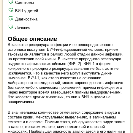
Симптомы
ВИЧ у детей
Диагностика
Лечение
Общее описание
В качестве резервуара инфекции и ее непосредственного
источника выступает ВИЧ-инфицированный человек, причем
таковым он является в рамках любой стадии данной инфекции,
на протяжении всей жизни. В качестве природного резервуара
выделяют африканских обезьян (ВИЧ-2). ВИЧ-1 в форме
конкретного природного резервуара выявлен не был, хотя не
исключается, что в качестве него могут выступать дикие
шимпанзе. ВИЧ-1, как стало известно на основании
лабораторных исследований, может спровоцировать инфекцию
без каких-либо клинических проявлений, причем инфекция эта
через некоторое время завершается полным выздоровлением.
Что касается других животных, то они к ВИЧ в целом не
восприимчивы.
В значительном количестве отмечается содержание вируса в
составе крови, менструальных выделениях, в вагинальном
секрете и в сперме. Помимо этого, обнаруживается вирус также
в слюне, женском молоке, спинномозговой и слезной
жидкостях. Наибольшая опасность заключается в его наличии в