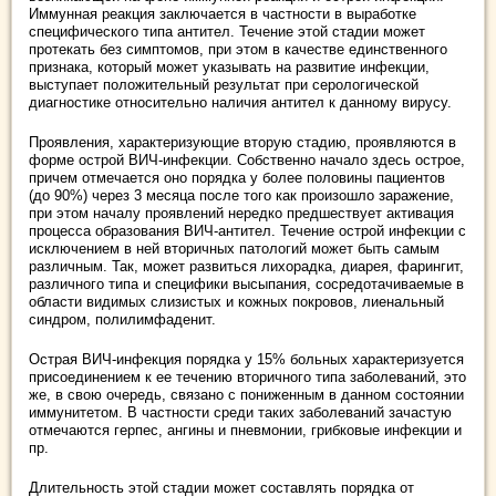
Иммунная реакция заключается в частности в выработке
специфического типа антител. Течение этой стадии может
протекать без симптомов, при этом в качестве единственного
признака, который может указывать на развитие инфекции,
выступает положительный результат при серологической
диагностике относительно наличия антител к данному вирусу.
Проявления, характеризующие вторую стадию, проявляются в
форме острой ВИЧ-инфекции. Собственно начало здесь острое,
причем отмечается оно порядка у более половины пациентов
(до 90%) через 3 месяца после того как произошло заражение,
при этом началу проявлений нередко предшествует активация
процесса образования ВИЧ-антител. Течение острой инфекции с
исключением в ней вторичных патологий может быть самым
различным. Так, может развиться лихорадка, диарея, фарингит,
различного типа и специфики высыпания, сосредотачиваемые в
области видимых слизистых и кожных покровов, лиенальный
синдром, полилимфаденит.
Острая ВИЧ-инфекция порядка у 15% больных характеризуется
присоединением к ее течению вторичного типа заболеваний, это
же, в свою очередь, связано с пониженным в данном состоянии
иммунитетом. В частности среди таких заболеваний зачастую
отмечаются герпес, ангины и пневмонии, грибковые инфекции и
пр.
Длительность этой стадии может составлять порядка от