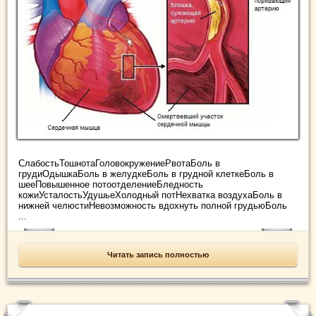
СлабостьТошнотаГоловокружениеРвотаБоль в
грудиОдышкаБоль в желудкеБоль в грудной клеткеБоль в
шееПовышенное потоотделениеБледность
кожиУсталостьУдушьеХолодный потНехватка воздухаБоль в
нижней челюстиНевозможность вдохнуть полной грудьюБоль
...
Читать запись полностью