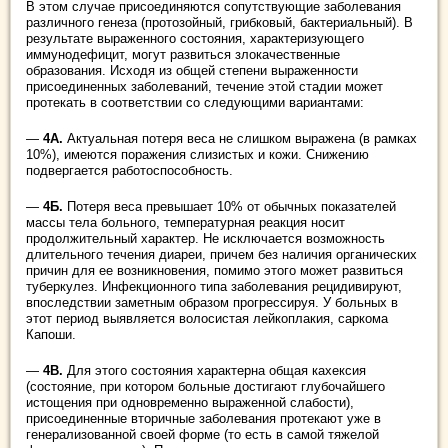
В этом случае присоединяются сопутствующие заболевания
различного генеза (протозойный, грибковый, бактериальный). В
результате выраженного состояния, характеризующего
иммунодефицит, могут развиться злокачественные
образования. Исходя из общей степени выраженности
присоединенных заболеваний, течение этой стадии может
протекать в соответствии со следующими вариантами:
—
4А.
Актуальная потеря веса не слишком выражена (в рамках
10%), имеются поражения слизистых и кожи. Снижению
подвергается работоспособность.
—
4Б.
Потеря веса превышает 10% от обычных показателей
массы тела больного, температурная реакция носит
продолжительный характер. Не исключается возможность
длительного течения диареи, причем без наличия органических
причин для ее возникновения, помимо этого может развиться
туберкулез. Инфекционного типа заболевания рецидивируют,
впоследствии заметным образом прогрессируя. У больных в
этот период выявляется волосистая лейкоплакия, саркома
Капоши.
—
4В.
Для этого состояния характерна общая кахексия
(состояние, при котором больные достигают глубочайшего
истощения при одновременно выраженной слабости),
присоединенные вторичные заболевания протекают уже в
генерализованной своей форме (то есть в самой тяжелой