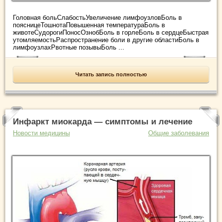
Головная больСлабостьУвеличение лимфоузловБоль в
поясницеТошнотаПовышенная температураБоль в
животеСудорогиПоносОзнобБоль в горлеБоль в сердцеБыстрая
утомляемостьРаспространение боли в другие областиБоль в
лимфоузлахРвотные позывыБоль ...
Читать запись полностью
Инфаркт миокарда — симптомы и лечение
Новости медицины
Общие заболевания