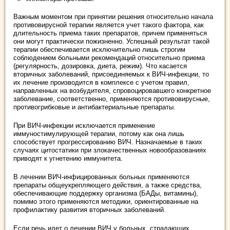
Важным моментом при принятии решения относительно начала
противовирусной терапии является учет такого фактора, как
длительность приема таких препаратов, причем применяться
они могут практически пожизненно. Успешный результат такой
терапии обеспечивается исключительно лишь строгим
соблюдением больными рекомендаций относительно приема
(регулярность, дозировка, диета, режим). Что касается
вторичных заболеваний, присоединяемых к ВИЧ-инфекции, то
их лечение производится в комплексе с учетом правил,
направленных на возбудителя, спровоцировавшего конкретное
заболевание, соответственно, применяются противовирусные,
противогрибковые и антибактериальные препараты.
При ВИЧ-инфекции исключается применение
иммуностимулирующей терапии, потому как она лишь
способствует прогрессированию ВИЧ. Назначаемые в таких
случаях цитостатики при злокачественных новообразованиях
приводят к угнетению иммунитета.
В лечении ВИЧ-инфицированных больных применяются
препараты общеукрепляющего действия, а также средства,
обеспечивающие поддержку организма (БАДы, витамины),
помимо этого применяются методики, ориентированные на
профилактику развития вторичных заболеваний.
Если речь идет о лечении ВИЧ у больных, страдающих