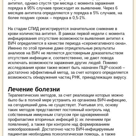
антител, однако спустя три месяца с момента заражения
порядка в 95% случаев происходит их выявление. Через 6
месяцев антитела определяются у порядка в 5% случаев, на
более поздних сроках – порядка в 0,5-1%.
На стадии СПИД регистрируется значительное снижение в
крови количества антител. В рамках первой недели с момента
инфицирования отсутствие возможности выявления антител к
ВИЧ определяется в качестве периода «серонегативного окна».
Именно по этой причине даже отрицательные результаты
анализов на ВИЧ не являются достоверным доказательством
отсутствия инфекции и, соответственно, не дают повода
исключать возможности заражения других людей. Помимо
исследования крови также может быть назначен ПЦР-соскоб –
достаточно эффективный метод, за счет которого определяется
возможность обнаружения частиц РНК, принадлежащих вирусу.
Лечение болезни
Терапевтических методов, за счет реализации которых можно
было бы в полной мере устранить из организма ВИЧ-инфекцию,
на сегодняшний день не существует. Учитывая это, основу
таких методов представляет постоянный контроль над
собственным иммунным статусом при одновременной
профилактике вторичных инфекций (с их лечением при
появлении), а также при контроле над формированием
новообразований. Достаточно часто ВИЧ-инфицируемым
пациентам необходима психологическая помощь, а также