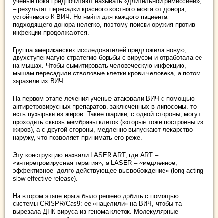
ученые пока предпочитают называть «длительной ремиссией»,
– результат пересадки красного костного мозга от донора,
устойчивого К ВИЧ. Но найти для каждого пациента
подходящего донора нелегко, поэтому поиски оружия против
инфекции продолжаются.
Группа американских исследователей предложила новую,
двухступенчатую стратегию борьбы с вирусом и отработала ее
на мышах. Чтобы сымитировать человеческую инфекцию,
мышам пересадили стволовые клетки крови человека, а потом
заразили их ВИЧ.
На первом этапе лечения ученые атаковали ВИЧ с помощью
антиретровирусных препаратов, заключенных в липосомы, то
есть пузырьки из жиров. Такие шарики, с одной стороны, могут
проходить сквозь мембраны клеток (которые тоже построены из
жиров), а с другой стороны, медленно выпускают лекарство
наружу, что позволяет принимать его реже.
Эту конструкцию назвали LASER ART, где ART –
«антиретровирусная терапия», а LASER – «медленное,
эффективное, долго действующее высвобождение» (long-acting
slow effective release).
На втором этапе врага было решено добить с помощью
системы CRISPR/Cas9: ее «нацелили» на ВИЧ, чтобы та
вырезала ДНК вируса из генома клеток. Молекулярные