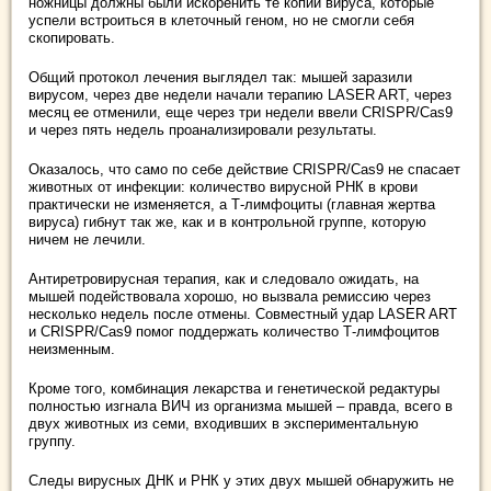
ножницы должны были искоренить те копии вируса, которые
успели встроиться в клеточный геном, но не смогли себя
скопировать.
Общий протокол лечения выглядел так: мышей заразили
вирусом, через две недели начали терапию LASER ART, через
месяц ее отменили, еще через три недели ввели CRISPR/Cas9
и через пять недель проанализировали результаты.
Оказалось, что само по себе действие CRISPR/Cas9 не спасает
животных от инфекции: количество вирусной РНК в крови
практически не изменяется, а Т-лимфоциты (главная жертва
вируса) гибнут так же, как и в контрольной группе, которую
ничем не лечили.
Антиретровирусная терапия, как и следовало ожидать, на
мышей подействовала хорошо, но вызвала ремиссию через
несколько недель после отмены. Совместный удар LASER ART
и CRISPR/Cas9 помог поддержать количество Т-лимфоцитов
неизменным.
Кроме того, комбинация лекарства и генетической редактуры
полностью изгнала ВИЧ из организма мышей – правда, всего в
двух животных из семи, входивших в экспериментальную
группу.
Следы вирусных ДНК и РНК у этих двух мышей обнаружить не