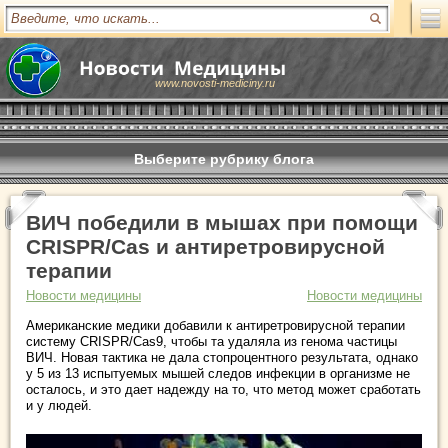
www.novosti-mediciny.ru
Выберите рубрику блога
ВИЧ победили в мышах при помощи
CRISPR/Cas и антиретровирусной
терапии
Новости медицины
Новости медицины
Американские медики добавили к антиретровирусной терапии
систему CRISPR/Cas9, чтобы та удаляла из генома частицы
ВИЧ. Новая тактика не дала стопроцентного результата, однако
у 5 из 13 испытуемых мышей следов инфекции в организме не
осталось, и это дает надежду на то, что метод может сработать
и у людей.