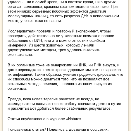
удалось – ни в самой крови, ни в клетках крови, ни в других
органах: селезенке, красном костном мозге и кишечнике. При
этом никаких серьезных побочных эффектов действия
молекулярных ножниц, то есть разрезов ДНК в неположенном
месте, ученые тоже не нашли.
Исследователи провели и повторный эксперимент, чтобы
проверить, действительно ли у животных возможно полное
избавление от ВИЧ, или это можно отнести к ошибкам
измерения. Из шести животных, которых лечили
двухступенчатым методом, трех удалось вылечить
окончательно.
В их организме тоже не обнаружили ни ДНК, ни РНК вируса, и
даже пересадка их клеток крови здоровым мышам не заразила
их инфекцией. Таким образом, ученые продемонстрировали, что
их способом можно добиться того, что не позволяют все
остальные методы лечения, – полного изгнания вируса из
организма.
Правда, пока новая терапия работает не всегда, но
исследователи называют свою работу «началом долгого пути»
и рассчитывают добиться более стабильных результатов.
Статья опубликована в журнале «Nature».
Понравилась статья? Поделись с друзьями в соц.сетях: