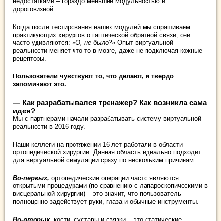
недостатками – гораздо меньшее модульностью и
дороговизной.
Когда после тестирования наших модулей мы спрашиваем
практикующих хирургов о гаптической обратной связи, они
часто удивляются:
«О, не было?»
Опыт виртуальной
реальности меняет что-то в мозге, даже не подключая кожные
рецепторы.
Пользователи чувствуют то, что делают, и твердо
запоминают это.
— Как разрабатывался тренажер? Как возникла сама
идея?
Мы с партнерами начали разрабатывать систему виртуальной
реальности в 2016 году.
Наши коллеги на протяжении 16 лет работали в области
ортопедической хирургии. Данная область идеально подходит
для виртуальной симуляции сразу по нескольким причинам.
Во-первых,
ортопедические операции часто являются
открытыми процедурами (по сравнению с лапароскопическими в
висцеральной хирургии) – это значит, что пользователь
полноценно задействует руки, глаза и обычные инструменты.
Во-вторых,
кости, суставы и связки – это статические