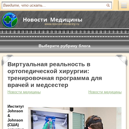
www.novosti-mediciny.ru
Выберите рубрику блога
Виртуальная реальность в
ортопедической хирургии:
тренировочная программа для
врачей и медсестер
Новости медицины
Новости медицины
Институт
Johnson
&
Johnson
(США)