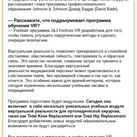
рассказывает глава программы профессионального
образования Johnson & Johnson Дэвид Бадри (David Badri).
— Расскажите, что подразумевает программа
обучения VR?
— Учебная программа J&J Institute VR разработана для того,
чтобы помочь улучшить хирургические методы и сделать
операции безопаснее.
Виртуальная реальность позволяет тренироваться в спокойной
обстановке, обеспечивая гибкость, повторяемость и обратную
связь. Это качество лечения, снижение затрат на тренинги и
экономия времени. Благодаря виртуальной
реальности медицинский персонал может практиковаться в
собственном темпе, без чрезмерной спешки и так часто, как
хочется. Это особенно важно для врачей-интернов, которые
сегодня ограничены несколькими учебными часами в
операционной.
Программа подготовки будет модульная.
Сегодня она
включает в себя несколько уникальных учебных модуля
виртуальной реальности для ортопедической хирургии,
такие как Total Knee Replacement или Total Hip Replacement.
Благодаря добавлению новых модулей образовательные
возможности ее будут расширяться.
Все инструменты и имплантаты в учебных модулях VR