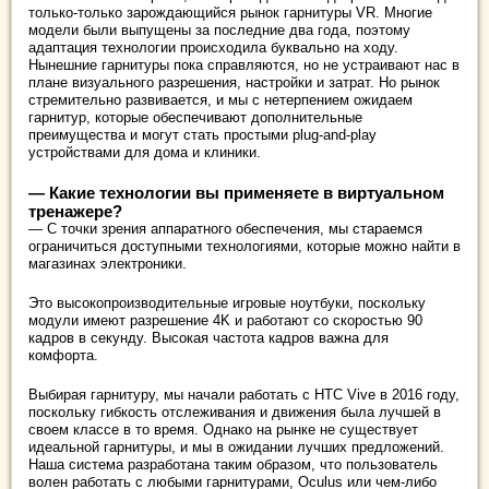
только-только зарождающийся рынок гарнитуры VR. Многие
модели были выпущены за последние два года, поэтому
адаптация технологии происходила буквально на ходу.
Нынешние гарнитуры пока справляются, но не устраивают нас в
плане визуального разрешения, настройки и затрат. Но рынок
стремительно развивается, и мы с нетерпением ожидаем
гарнитур, которые обеспечивают дополнительные
преимущества и могут стать простыми plug-and-play
устройствами для дома и клиники.
— Какие технологии вы применяете в виртуальном
тренажере?
— С точки зрения аппаратного обеспечения, мы стараемся
ограничиться доступными технологиями, которые можно найти в
магазинах электроники.
Это высокопроизводительные игровые ноутбуки, поскольку
модули имеют разрешение 4K и работают со скоростью 90
кадров в секунду. Высокая частота кадров важна для
комфорта.
Выбирая гарнитуру, мы начали работать с HTC Vive в 2016 году,
поскольку гибкость отслеживания и движения была лучшей в
своем классе в то время. Однако на рынке не существует
идеальной гарнитуры, и мы в ожидании лучших предложений.
Наша система разработана таким образом, что пользователь
волен работать с любыми гарнитурами, Oculus или чем-либо