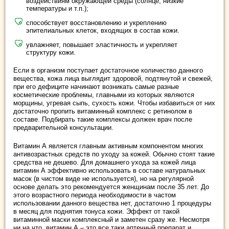
воздействиям окружающей среды (солнце, низкие
температуры и т.п.);
способствует восстановлению и укреплению
эпителиальных клеток, входящих в состав кожи.
увлажняет, повышает эластичность и укрепляет
структуру кожи.
Если в организм поступает достаточное количество данного
вещества, кожа лица выглядит здоровой, подтянутой и свежей,
при его дефиците начинают возникать самые разные
косметические проблемы, главными из которых являются
морщины, угревая сыпь, сухость кожи. Чтобы избавиться от них
достаточно пропить витаминный комплекс с ретинолом в
составе. Подбирать такие комплексы должен врач после
предварительной консультации.
Витамин А является главным активным компонентом многих
антивозрастных средств по уходу за кожей. Обычно стоят такие
средства не дешево. Для домашнего ухода за кожей лица
витамин А эффективно использовать в составе натуральных
масок (в чистом виде не используется), но на регулярной
основе делать это рекомендуется женщинам после 35 лет. До
этого возрастного периода необходимости в частом
использовании данного вещества нет, достаточно 1 процедуры
в месяц для поднятия тонуса кожи. Эффект от такой
витаминной маски комплексный и заметен сразу же. Несмотря
ни на что, витамин А – это все таки аптечный препарат и