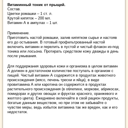
Витаминный тоник от прыщей.
Состав.
Цветки ромашки – 1 ст. л.
Крутой кипяток – 200 мл.
Витамин А в ампулах – 1 шт.
Применение.
Приготовить настой ромашки, залив кипятком сырье и настояв
его до остывания. В готовый профильтрованный настой
включить витамин и перелить в пустой и чистый флакон из-под
тоника или лосьона. Протирать средством кожу дважды в день
после умывания.
Для поддержания здоровья кожи и организма в целом витамин
А должен в достаточном количестве поступать в организм с
пищей. Чистый витамин А содержится в продуктах животного
происхождения (мясо, печень трески и яйца), в виде
провитамина А или каротина он содержится в продуктах
растительного происхождения (в облепихе, моркови, абрикосах,
помидорах и других овощах и фруктах красного, оранжевого и
желтого цвета). Ежедневно включайте в свой рацион продукты,
богатые данным веществом, но при этом не забывайте о
чувстве меры, ведь избыток витамина так же вреден, как и его
недостаток.