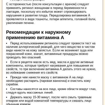
С осторожностью (после консультации с врачом) следует
применять ретинол женщинам в период беременности и
лактации, поскольку его избыток может спровоцировать
нарушения в развитии плода. Передозировка витамином А
проявляется в виде тошноты, потери аппетита, головной боли,
увеличения печени.
Рекомендации к наружному
применению витамина А
Перед использованием ретинола следует провести тест на
наличие аллергический реакций, для чего вещество в чистом
виде нанести на кожу запястья. Если не возникнет зуда или
покраснений кожи, значит, витаминные процедуры можно
проводить без опасений.
Если в рецепте масок есть мед, масла и другие активные
компоненты, которые требуют нагревания для повышения их
свойств, то при включении витамина А делать этого не нужно,
во избежание снижения его свойств.
Прежде чем нанести маску с витамином А на лицо
необходимо распарить (паровая ванночка) и очистить кожу
скрабом.
Составы наносятся на все лицо, кроме области вокруг глаз,
следуя вдоль массажных линий.
Держать маску 15-30 минут, после чего смыть травяным
отваром или водой комнатной температуры и смазать лицо
обычным кремом.