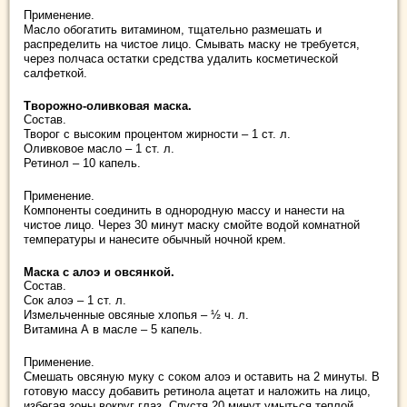
Применение.
Масло обогатить витамином, тщательно размешать и
распределить на чистое лицо. Смывать маску не требуется,
через полчаса остатки средства удалить косметической
салфеткой.
Творожно-оливковая маска.
Состав.
Творог с высоким процентом жирности – 1 ст. л.
Оливковое масло – 1 ст. л.
Ретинол – 10 капель.
Применение.
Компоненты соединить в однородную массу и нанести на
чистое лицо. Через 30 минут маску смойте водой комнатной
температуры и нанесите обычный ночной крем.
Маска с алоэ и овсянкой.
Состав.
Сок алоэ – 1 ст. л.
Измельченные овсяные хлопья – ½ ч. л.
Витамина А в масле – 5 капель.
Применение.
Смешать овсяную муку с соком алоэ и оставить на 2 минуты. В
готовую массу добавить ретинола ацетат и наложить на лицо,
избегая зоны вокруг глаз. Спустя 20 минут умыться теплой