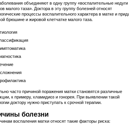
заболевания объединяют в одну группу «воспалительные недуги
ов малого таза». Доктора в эту группу болезней относят
логические процессы воспалительного характера в матке и прид
вой брюшине и жировой клетчатке малого таза.
тиология
лассификация
имптоматика
иагностика
ечение
сложнения
рофилактика
льно часто причиной поражения матки становятся различные
кции, к примеру, хламидиоз и гонорея. При выявлении такой
огии доктору нужно приступать к срочной терапии.
ичины болезни
ичинам воспаления матки относят такие факторы риска: