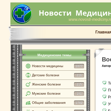
www.novosti-mediciny.r
Главна
Медицинские темы
Во
Новости медицины
Автор
1877
Детские болезни
216
Т
Женские болезни
215
П
Мужские болезни
101
Р
Общие заболевания
1782
У
Б