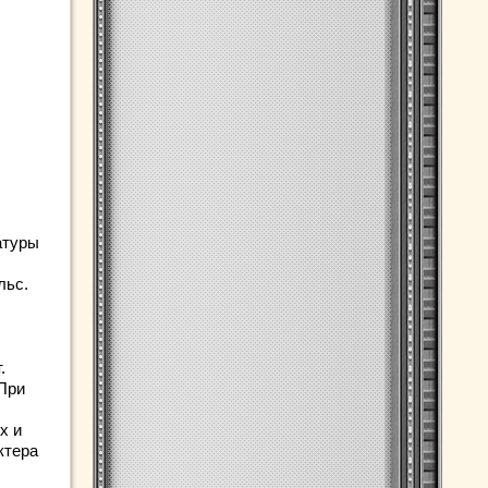
атуры
льс.
.
 При
х и
ктера