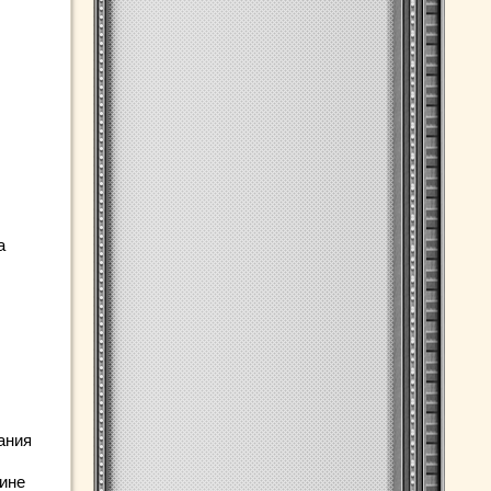
а
ания
цине