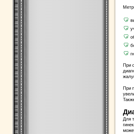
Метр
в
у
о
б
г
При 
диаг
жалу
При 
увел
Такж
Ди
Для 
гинек
може