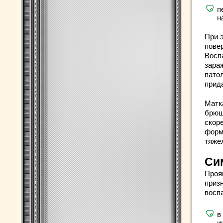
п
н
При 
пове
Восп
зара
пато
прид
Матк
брюш
скоре
форм
тяже
Си
Проя
приз
восп
в
и