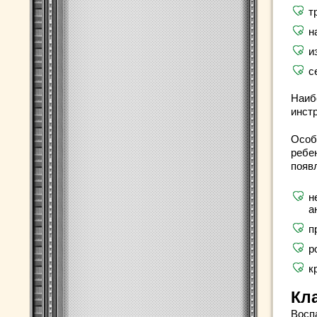
т
н
и
с
Наиб
инст
Особ
ребе
появ
н
а
п
р
к
Кл
Восп