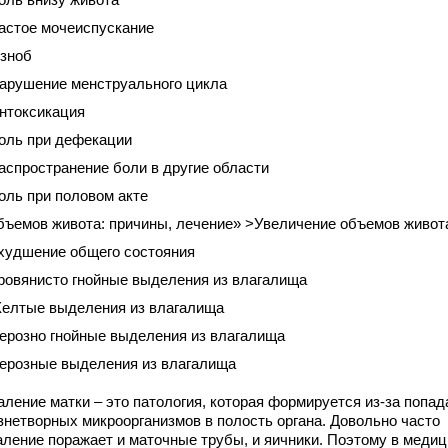
астое мочеиспускание
зноб
арушение менструального цикла
нтоксикация
оль при дефекации
аспространение боли в другие области
оль при половом акте
бъемов живота: причины, лечение» >Увеличение объемов живот
худшение общего состояния
ровянисто гнойные выделения из влагалища
елтые выделения из влагалища
ерозно гнойные выделения из влагалища
ерозные выделения из влагалища
аление матки – это патология, которая формируется из-за попад
знетворных микроорганизмов в полость органа. Довольно часто
аление поражает и маточные трубы, и яичники. Поэтому в меди