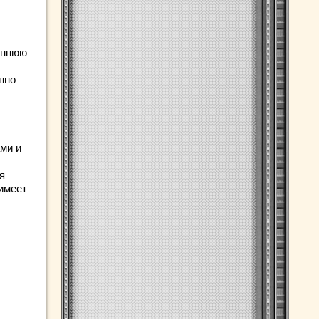
еннюю
нно
ми и
я
 имеет