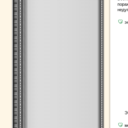
пора
недуг
э
Э
м