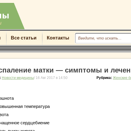
u
я
Все статьи
Контакты
спаление матки — симптомы и лечен
:
Новости медицины
/ 16 Авг 2017 в 14:50
Рубрика:
Женские б
ошнота
овышенная температура
вота
чащенное сердцебиение
оль внизу живота