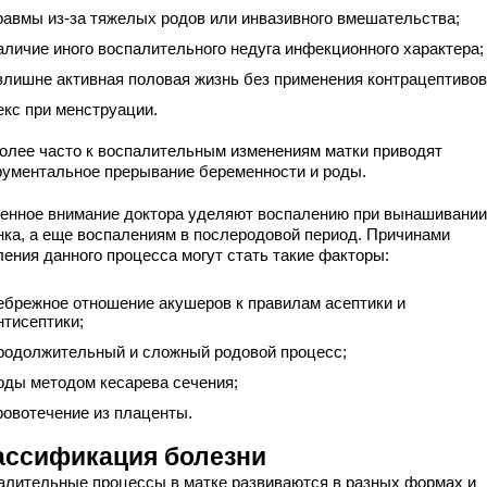
равмы из-за тяжелых родов или инвазивного вмешательства;
аличие иного воспалительного недуга инфекционного характера;
злишне активная половая жизнь без применения контрацептивов
екс при менструации.
олее часто к воспалительным изменениям матки приводят
рументальное прерывание беременности и роды.
енное внимание доктора уделяют воспалению при вынашивании
нка, а еще воспалениям в послеродовой период. Причинами
ления данного процесса могут стать такие факторы:
ебрежное отношение акушеров к правилам асептики и
нтисептики;
родолжительный и сложный родовой процесс;
оды методом кесарева сечения;
ровотечение из плаценты.
ассификация болезни
алительные процессы в матке развиваются в разных формах и