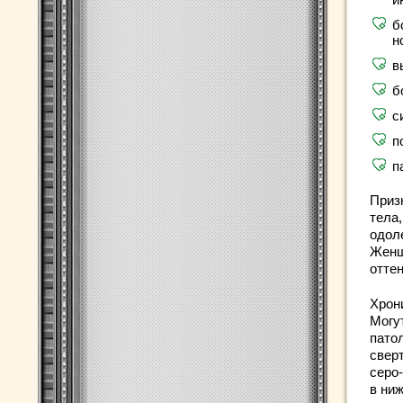
б
н
в
б
с
п
п
Приз
тела
одол
Женщ
отте
Хрони
Могу
пато
свер
серо
в ниж