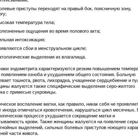
олевые приступы переходят на правый бок, поясничную зону,
огу;
ысокая температура тела;
олезненные ощущения во время полового акта;
ильная интоксикация;
оявляются сбои в менструальном цикле;
атологические выделения из влагалища.
наки эндометрита характеризуются резким повышением темпер
, появлением озноба и ухудшением общего состояния. Больную
евает тошнота, рвота, лихорадка, учащенное сердцебиение и пу
ины жалуются также специфические выделения серо-желтого
нка с примесью сукровицы.
ческое воспаление матки, как правило, никак себя не проявляет
т иногда отмечаться кровотечения, нарушаться цикл месячных.
логическом процессе ухудшается сокращение матки и
тываемость крови. Также женщины жалуются на появление серы
-гнойных выделений, сильных болевых приступов ноющего хара
ней части живота.