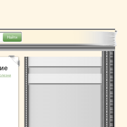
ие
олезни