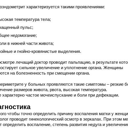
оэндометрит характеризуется такими проявлениями:
ысокая температура тела;
чащенный пульс;
бщее недомогание;
оли в нижней части живота;
нойные и гнойно-кровянистые выделения.
осмотре лечащий доктор проводит пальпацию, в результате кот
ностирует сильное увеличение и уплотнение органа. Женщины
ются на болезненность при смещении органа.
периметрите у больных проявляются такие симптомы – резкие б
ичение размеров живота, рвота, высокая температура.
е характерно частое мочеиспускание и боли при дефекации.
агностика
того чтобы точно определить причину воспаления матки у женщи
олог проводит гинекологический осмотр в зеркалах. При этом м
т определить воспаление, степень развития недуга и увеличени