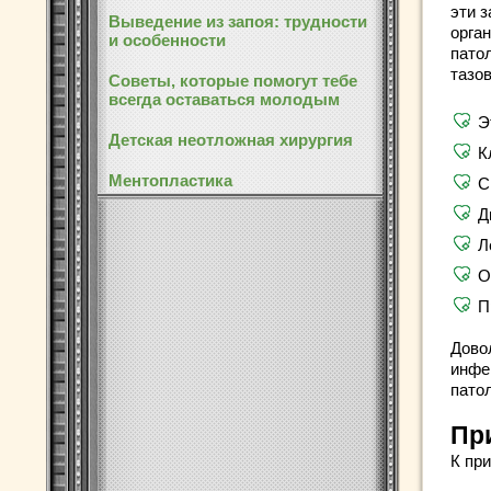
эти 
Выведение из запоя: трудности
орган
и особенности
пато
тазо
Советы, которые помогут тебе
всегда оставаться молодым
Э
Детская неотложная хирургия
К
Ментопластика
С
Д
Л
О
П
Дово
инфе
патол
Пр
К пр