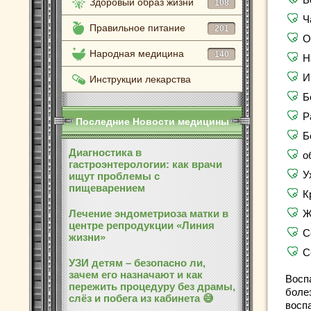
Здоровый образ жизни
108
Ч
Правильное питание
201
О
Народная медицина
140
Н
И
Инструкции лекарства
Б
Р
Последние Новости медицины
Б
Диагностика в
о
гастроэнтерологии: как врачи
У
ищут проблемы с
пищеварением
К
Лечение эндометриоза матки в
Ж
центре репродукции «Линия
С
жизни»
С
УЗИ детям – безопасно ли,
зачем его назначают и как
Восп
пережить процедуру без драмы,
боле
слёз и побега из кабинета 😅
восп