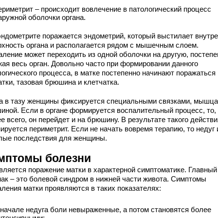
ериметрит – происходит вовлечение в патологический процесс
аружной оболочки органа.
эндометрите поражается эндометрий, который выстилает внутр
рхность органа и располагается рядом с мышечным слоем.
аление может переходить из одной оболочки на другую, постепе
жая весь орган. Довольно часто при формировании данного
логического процесса, в матке постепенно начинают поражаться
атки, тазовая брюшина и клетчатка.
а в тазу женщины фиксируется специальными связками, мышца
иной. Если в органе формируется воспалительный процесс, то,
е всего, он перейдет и на брюшину. В результате такого действи
ируется периметрит. Если не начать вовремя терапию, то недуг
лые последствия для женщины.
мптомы болезни
вляется поражение матки в характерной симптоматике. Главный
нак – это болевой синдром в нижней части живота. Симптомы
аления матки проявляются в таких показателях:
 начале недуга боли невыраженные, а потом становятся более
нтенсивными;