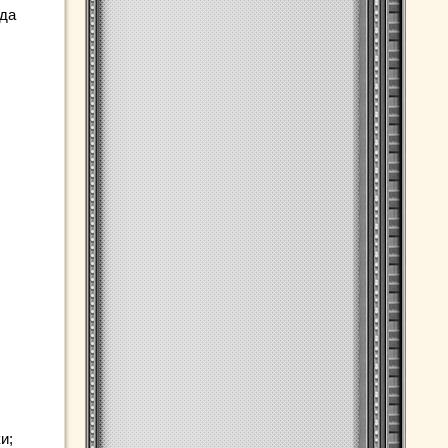
ида
и;