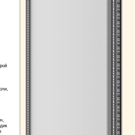
орой
оли,
н,
едик
я