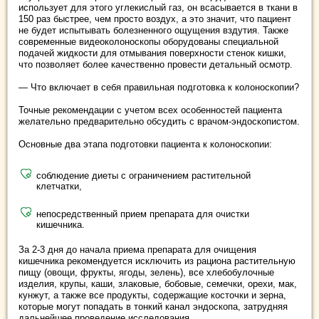
использует для этого углекислый газ, он всасывается в ткани в
150 раз быстрее, чем просто воздух, а это значит, что пациент
не будет испытывать болезненного ощущения вздутия. Также
современные видеоколоноскопы оборудованы специальной
подачей жидкости для отмывания поверхности стенок кишки,
что позволяет более качественно провести детальный осмотр.
— Что включает в себя правильная подготовка к колоноскопии?
Точные рекомендации с учетом всех особенностей пациента
желательно предварительно обсудить с врачом-эндоскопистом.
Основные два этапа подготовки пациента к колоноскопии:
соблюдение диеты с ограничением растительной
клетчатки,
непосредственный прием препарата для очистки
кишечника.
За 2-3 дня до начала приема препарата для очищения
кишечника рекомендуется исключить из рациона растительную
пищу (овощи, фрукты, ягоды, зелень), все хлебобулочные
изделия, крупы, каши, злаковые, бобовые, семечки, орехи, мак,
кунжут, а также все продукты, содержащие косточки и зерна,
которые могут попадать в тонкий канал эндоскопа, затрудняя
дальнейшее проведение исследования.