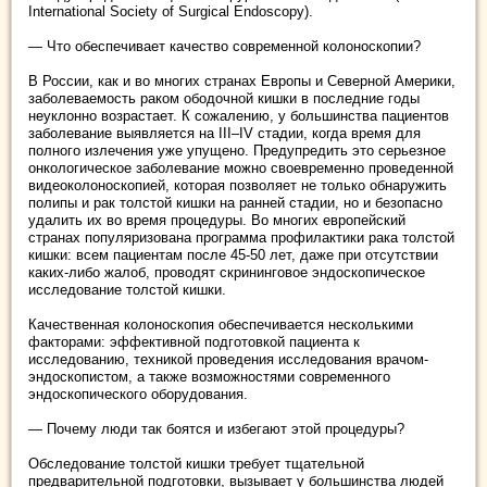
International Society of Surgical Endoscopy).
— Что обеспечивает качество современной колоноскопии?
В России, как и во многих странах Европы и Северной Америки,
заболеваемость раком ободочной кишки в последние годы
неуклонно возрастает. К сожалению, у большинства пациентов
заболевание выявляется на III–IV стадии, когда время для
полного излечения уже упущено. Предупредить это серьезное
онкологическое заболевание можно своевременно проведенной
видеоколоноскопией, которая позволяет не только обнаружить
полипы и рак толстой кишки на ранней стадии, но и безопасно
удалить их во время процедуры. Во многих европейский
странах популяризована программа профилактики рака толстой
кишки: всем пациентам после 45-50 лет, даже при отсутствии
каких-либо жалоб, проводят скрининговое эндоскопическое
исследование толстой кишки.
Качественная колоноскопия обеспечивается несколькими
факторами: эффективной подготовкой пациента к
исследованию, техникой проведения исследования врачом-
эндоскопистом, а также возможностями современного
эндоскопического оборудования.
— Почему люди так боятся и избегают этой процедуры?
Обследование толстой кишки требует тщательной
предварительной подготовки, вызывает у большинства людей