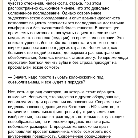
чувство стеснения, неловкости, страха, при этом
распространено ошибочное мнение, что это довольно
болезненное исследование. Однако современное
эндоскопическое оборудование и опыт врача-эндоскописта
позволяют пациенту перенести это исследование достаточно
комфортно и без выраженной болезненности. В настоящее
время есть возможность погрузить пациента в состояние
медикаментозного сна (седации) на время колоноскопии. Это
снижает уровень беспокойства пациента, и уже много лет
широко распространено в других странах. Вспомните, как
большинство людей раньше, до широкого распространения
обезболивания, боялись визита к стоматологу. Теперь же люди
перестали бояться лечить зубы и без страха приходят на
профилактические осмотры.
— Значит, надо просто выбрать колоноскопию под
обезболиванием, и все будет в порядке?
Нет, есть еще ряд факторов, на которые стоит обращать
внимание. Например, это эндоскоп и другое оборудование,
используемое для проведения колоноскопии. Современные
видеоколоноскопы, дающие изображение в HD качестве, с
наличием специальных фильтров и функции увеличения
изображения, позволяют разглядеть не только выступающие
новообразования, но и плоские предшественники рака
небольших размеров. В процессе колоноскопии врач
расправляет просвет кишечника, чтобы осмотреть всю
внутреннюю поверхность. Современное оборудование