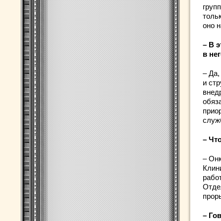
груп
толь
оно 
– В 
в не
– Да,
и ст
внед
обяз
прио
служ
– Чт
– Он
Клин
работ
Отде
прор
– Го