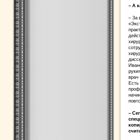
– А 
– За
«Экс
прак
дейс
хиру
сотр
хиру
дисс
Иван
руки
врач 
Есть
проф
начи
повт
– Се
спец
копи
счит