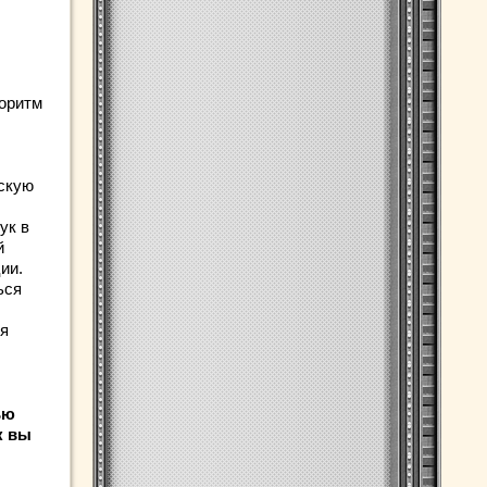
горитм
рскую
ук в
й
ии.
ься
бя
ью
к вы