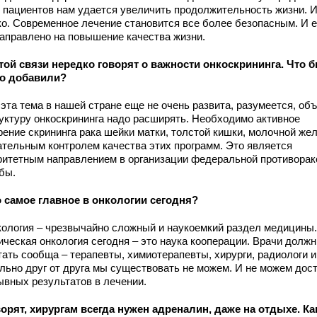
п пациентов нам удается увеличить продолжительность жизни. И
ко. Современное лечение становится все более безопасным. И 
направлено на повышение качества жизни.
этой связи нередко говорят о важности онкоскрининга. Что 
го добавили?
 эта тема в нашей стране еще не очень развита, разумеется, об
руктуру онкоскрининга надо расширять. Необходимо активное
рение скрининга рака шейки матки, толстой кишки, молочной же
ательным контролем качества этих программ. Это является
ритетным направлением в организации федеральной противорак
бы.
о самое главное в онкологии сегодня?
кология – чрезвычайно сложный и наукоемкий раздел медицины.
ическая онкология сегодня – это наука кооперации. Врачи долж
ать сообща – терапевты, химиотерапевты, хирурги, радиологи и
льно друг от друга мы существовать не можем. И не можем дост
ывных результатов в лечении.
ворят, хирургам всегда нужен адреналин, даже на отдыхе. Ка