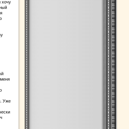
я хочу
нный
 я
ю
ву
ый
 меня
о
. Уже
чески
ич