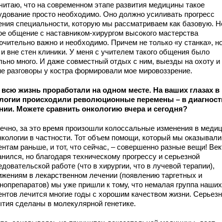
считаю, что на современном этапе развития медицины такое
удование просто необходимо. Оно должно усиливать прогресс
ения специальности, которую мы рассматриваем как базовую. Н
ое общение с наставником-хирургом высокого мастерства
ючительно важно и необходимо. Причем не только «у станка», н
 и вне стен клиники. У меня с учителем такого общения было
льно много. И даже совместный отдых с ним, выезды на охоту и
ие разговоры у костра формировали мое мировоззрение.
 всю жизнь проработали на одном месте. На ваших глазах в
логии происходили революционные перемены – в диагност
нии. Можете сравнить онкологию вчера и сегодня?
нечно, за это время произошли колоссальные изменения в медиц
онкологии в частности. Тот объем помощи, который мы оказывали
нтам раньше, и тот, что сейчас, – совершенно разные вещи! Век
анился, но благодаря техническому прогрессу и серьезной
довательской работе (что в хирургии, что в лучевой терапии),
ижениям в лекарственном лечении (появлению таргетных и
нопрепаратов) мы уже пришли к тому, что немалая группа наших
ентов лечится многие годы с хорошим качеством жизни. Серьез
ытия сделаны в молекулярной генетике.