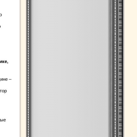
о
о
ике,
ине –
тор
ные