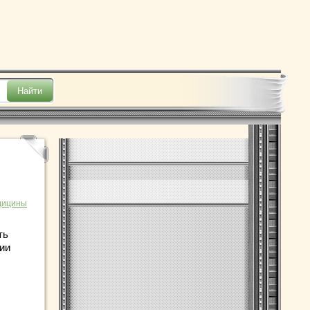
дицины
ть
ии