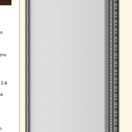
ел
это
 2-й
на
о