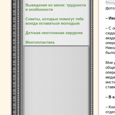
Выведение из запоя: трудности
фото
и особенности
– Ив
Советы, которые помогут тебе
всегда оставаться молодым
– С 
Детская неотложная хирургия
сюда,
акад
Ментопластика
опер
Нико
было
Мне 
обще
опери
меди
инст
ставк
– В 
– Кон
отде