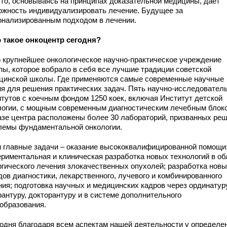
это, основываясь на принципах доказательной медицины, дает
ожность индивидуализировать лечение. Будущее за
онализированным подходом в лечении.
о такое онкоцентр сегодня?
о крупнейшее онкологическое научно-практическое учреждение
пы, которое вобрало в себя все лучшие традиции советской
цинской школы. Где применяются самые современные научные
ия для решения практических задач. Пять научно-исследовател
итутов с коечным фондом 1250 коек, включая Институт детской
логии, с мощным современным диагностическим лечебным блок
азе центра расположены более 30 лабораторий, призванных ре
лемы фундаментальной онкологии.
 главные задачи – оказание высококвалифицированной помощи
ериментальная и клиническая разработка новых технологий в об
ргического лечения злокачественных опухолей; разработка нов
дов диагностики, лекарственного, лучевого и комбинированного
ния; подготовка научных и медицинских кадров через ординатуру
рантуру, докторантуру и в системе дополнительного
образования.
годня благодаря всем аспектам нашей деятельности у определе