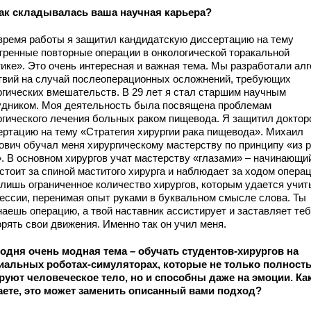
как складывалась ваша научная карьера?
 время работы я защитил кандидатскую диссертацию на тему
тренные повторные операции в онкологической торакальной
тике». Это очень интересная и важная тема. Мы разработали ал
твий на случай послеоперационных осложнений, требующих
ргических вмешательств. В 29 лет я стал старшим научным
удником. Моя деятельность была посвящена проблемам
ргического лечения больных раком пищевода. Я защитил докто
ертацию на тему «Стратегия хирургии рака пищевода». Михаил
ович обучал меня хирургическому мастерству по принципу «из р
». В основном хирургов учат мастерству «глазами» – начинающи
стоит за спиной маститого хирурга и наблюдает за ходом операц
 лишь ограниченное количество хирургов, которым удается учит
ессии, перенимая опыт руками в буквальном смысле слова. Ты
наешь операцию, а твой наставник ассистирует и заставляет те
орять свои движения. Именно так он учил меня.
годня очень модная тема – обучать студентов-хирургов на
иальных роботах-симуляторах, которые не только полност
руют человеческое тело, но и способны даже на эмоции. Ка
аете, это может заменить описанный вами подход?