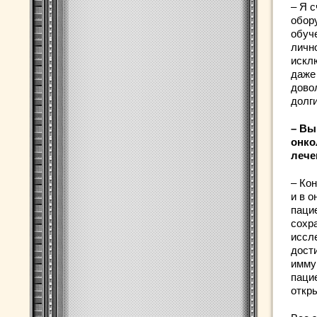
– Я 
обор
обуч
личн
искл
даже
дово
долг
– Вы
онко
лече
– Ко
и в 
пацие
сохр
иссле
дост
имму
паци
откр