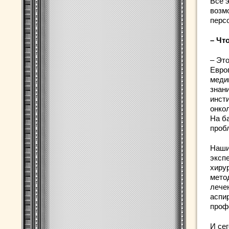
Все 
возм
перс
– Чт
– Эт
Евро
меди
знан
инст
онко
На б
проб
Наши
эксп
хиру
мето
лече
аспи
проф
И се