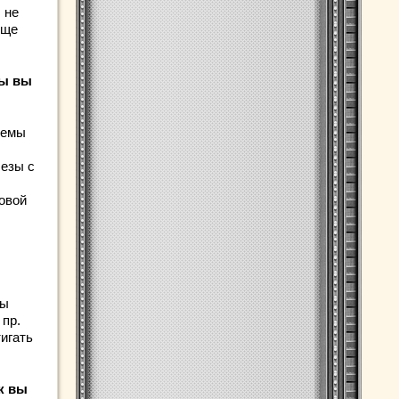
 не
еще
бы вы
ъемы
лезы с
овой
ны
 пр.
игать
к вы