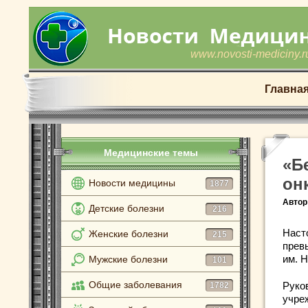
www.novosti-mediciny.r
Главна
Медицинские темы
«Б
он
Новости медицины
1877
Автор
Детские болезни
216
Наст
Женские болезни
215
прев
им. 
Мужские болезни
101
Общие заболевания
Руко
1782
учре