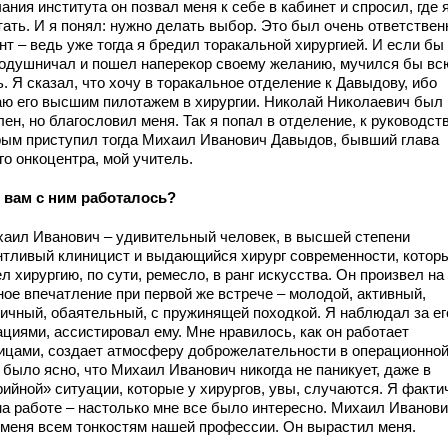
ания института он позвал меня к себе в кабинет и спросил, где 
тать. И я понял: нужно делать выбор. Это был очень ответстве
т – ведь уже тогда я бредил торакальной хирургией. И если бы
одушничал и пошел наперекор своему желанию, мучился бы вс
. Я сказал, что хочу в торакальное отделение к Давыдову, ибо
аю его высшим пилотажем в хирургии. Николай Николаевич был
ен, но благословил меня. Так я попал в отделение, к руководст
рым приступил тогда Михаил Иванович Давыдов, бывший глава
го онкоцентра, мой учитель.
к вам с ним работалось?
хаил Иванович – удивительный человек, в высшей степени
нтливый клиницист и выдающийся хирург современности, котор
л хирургию, по сути, ремесло, в ранг искусства. Он произвел на
ное впечатление при первой же встрече – молодой, активный,
гичный, обаятельный, с пружинящей походкой. Я наблюдал за ег
ациями, ассистировал ему. Мне нравилось, как он работает
ицами, создает атмосферу доброжелательности в операционной
 было ясно, что Михаил Иванович никогда не паникует, даже в
рийной» ситуации, которые у хирургов, увы, случаются. Я факти
на работе – настолько мне все было интересно. Михаил Иванов
 меня всем тонкостям нашей профессии. Он вырастил меня.