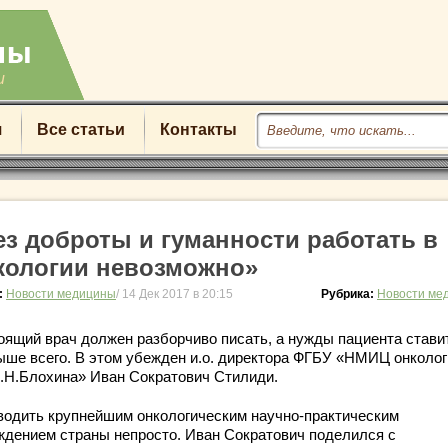
u
я
Все статьи
Контакты
ез доброты и гуманности работать в
кологии невозможно»
:
Новости медицины
/ 14 Дек 2017 в 20:15
Рубрика:
Новости ме
оящий врач должен разборчиво писать, а нужды пациента стави
ыше всего. В этом убежден и.о. директора ФГБУ «НМИЦ онколог
Н.Н.Блохина» Иван Сократович Стилиди.
водить крупнейшим онкологическим научно-практическим
ждением страны непросто. Иван Сократович поделился с