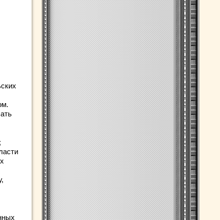
ьских
ом.
шать
;
ласти
ых
,
нных