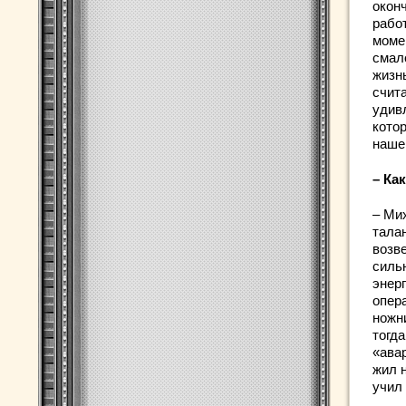
оконч
рабо
момен
смал
жизнь
счит
удивл
кото
наше
– Ка
– Ми
тала
возве
силь
энер
опер
ножн
тогда
«ава
жил 
учил