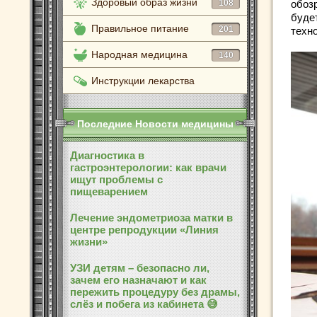
Здоровый образ жизни
108
обоз
буде
Правильное питание
201
техн
Народная медицина
140
Инструкции лекарства
Последние Новости медицины
Диагностика в
гастроэнтерологии: как врачи
ищут проблемы с
пищеварением
Лечение эндометриоза матки в
центре репродукции «Линия
жизни»
УЗИ детям – безопасно ли,
зачем его назначают и как
пережить процедуру без драмы,
слёз и побега из кабинета 😅