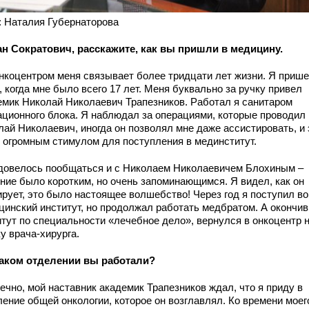
: Наталия Губернаторова
ан Сократович, расскажите, как вы пришли в медицину.
онкоцентром меня связывает более тридцати лет жизни. Я приш
 когда мне было всего 17 лет. Меня буквально за ручку привел
емик Николай Николаевич Трапезников. Работал я санитаром
ационного блока. Я наблюдал за операциями, которые проводил
лай Николаевич, иногда он позволял мне даже ассистировать, и 
 огромным стимулом для поступления в мединститут.
довелось пообщаться и с Николаем Николаевичем Блохиным –
ние было коротким, но очень запоминающимся. Я видел, как он
рует, это было настоящее волшебство! Через год я поступил во
цинский институт, но продолжал работать медбратом. А окончив
итут по специальности «лечебное дело», вернулся в онкоцентр 
у врача-хирурга.
каком отделении вы работали?
ечно, мой наставник академик Трапезников ждал, что я приду в
ление общей онкологии, которое он возглавлял. Ко времени моег