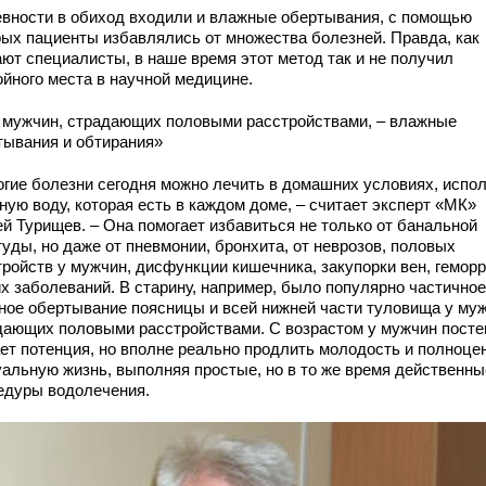
евности в обиход входили и влажные обертывания, с помощью
рых пациенты избавлялись от множества болезней. Правда, как
ают специалисты, в наше время этот метод так и не получил
ойного места в научной медицине.
 мужчин, страдающих половыми расстройствами, – влажные
тывания и обтирания»
огие болезни сегодня можно лечить в домашних условиях, испо
ную воду, которая есть в каждом доме, – считает эксперт «МК»
ей Турищев. – Она помогает избавиться не только от банальной
уды, но даже от пневмонии, бронхита, от неврозов, половых
тройств у мужчин, дисфункции кишечника, закупорки вен, геморр
их заболеваний. В старину, например, было популярно частичное
ное обертывание поясницы и всей нижней части туловища у муж
дающих половыми расстройствами. С возрастом у мужчин посте
ает потенция, но вполне реально продлить молодость и полноце
уальную жизнь, выполняя простые, но в то же время действенны
едуры водолечения.