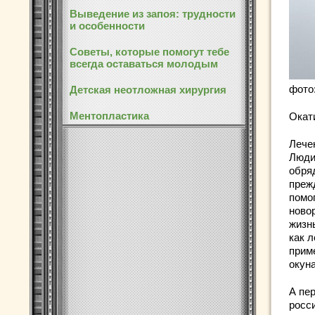
Выведение из запоя: трудности
и особенности
Советы, которые помогут тебе
всегда оставаться молодым
фото
Детская неотложная хирургия
Ментопластика
Окат
Лечен
Люди
обря
прежд
помог
ново
жизн
как л
прим
окуна
А пе
росс