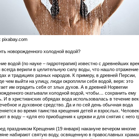
: pixabay.com
ить новорожденного холодной водой?
ие водой (по науке – гидротерапия) известно с древнейших вре
 всегда верили в целительную силу воды, что нашло отражение
дах и традициях разных народов. К примеру, в древней Персии,
е чем выйти на улицу, люди окропляли себя водой, веря: это
ает им оградить себя от злых духов. А в древней Норвегии
рожденного окатывали холодной водой, чтобы… сохранить ему
ь. И в христианских обрядах вода использовалась в течение ве
ечебное и духовное средство. Да и по сей день обычная вода
еняется во время таинства крещения детей и взрослых. Челове
ют в воду – «для его приобщения к церкви и для снятия с него г
ред праздником Крещения (19 января) накануне вечером многие
ияне набирают святую воду, освященную в православных храмах