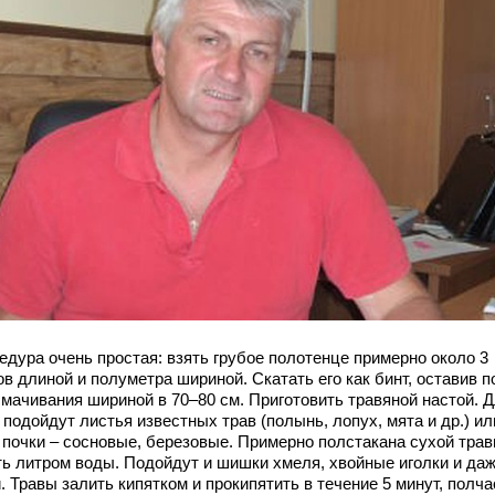
едура очень простая: взять грубое полотенце примерно около 3
в длиной и полуметра шириной. Скатать его как бинт, оставив 
смачивания шириной в 70–80 см. Приготовить травяной настой. 
 подойдут листья известных трав (полынь, лопух, мята и др.) ил
 почки – сосновые, березовые. Примерно полстакана сухой тра
ть литром воды. Подойдут и шишки хмеля, хвойные иголки и да
. Травы залить кипятком и прокипятить в течение 5 минут, полча