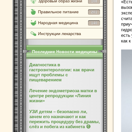
Здоровый образ жизни
108
«Ест
вызо
Правильное питание
201
эксп
счит
Народная медицина
140
приу
гидро
Инструкции лекарства
есть 
как 
Последние Новости медицины
Диагностика в
гастроэнтерологии: как врачи
ищут проблемы с
пищеварением
Лечение эндометриоза матки в
центре репродукции «Линия
жизни»
УЗИ детям – безопасно ли,
зачем его назначают и как
пережить процедуру без драмы,
слёз и побега из кабинета 😅