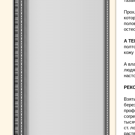
таза
Прох
кото
поло
осте
А Т
полт
кожу
А вл
людя
наст
РЕК
Взять
берез
профи
согр
тысяч
ст. л
раст