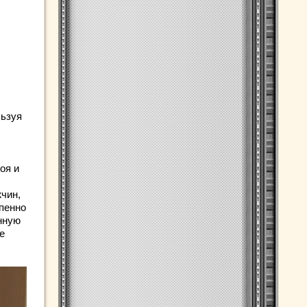
льзуя
оя и
чин,
пенно
нную
е