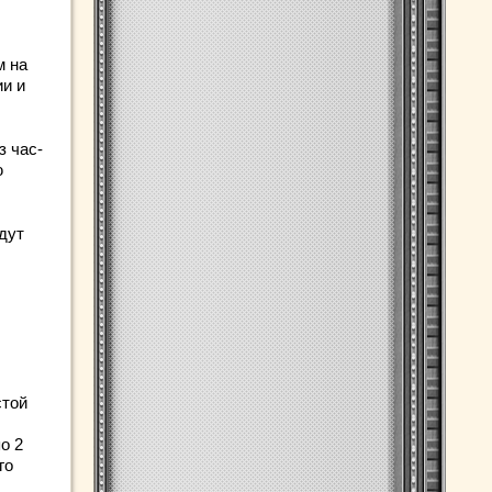
м на
ии и
 час-
ю
дут
стой
о 2
го