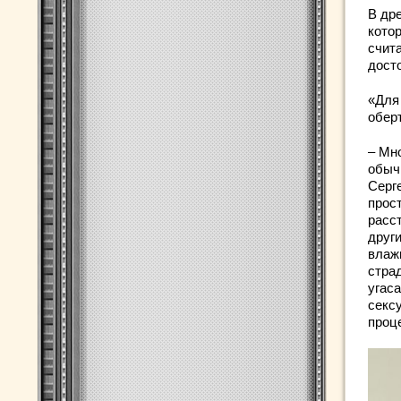
В др
кото
счит
дост
«Для
обер
– Мн
обыч
Серг
прост
расс
друг
влаж
стра
угас
секс
проц