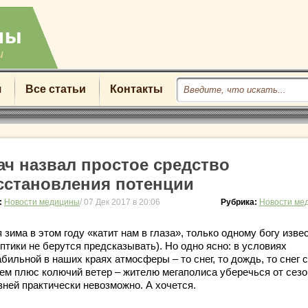
u
я
Все статьи
Контакты
ач назвал простое средство
сстановления потенции
:
Новости медицины
/ 07 Дек 2017 в 20:06
Рубрика:
Новости ме
 зима в этом году «катит нам в глаза», только одному богу изве
птики не берутся предсказывать). Но одно ясно: в условиях
бильной в наших краях атмосферы – то снег, то дождь, то снег с
ем плюс колючий ветер – жителю мегаполиса уберечься от сез
зней практически невозможно. А хочется.