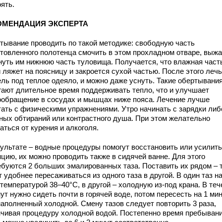
оять.
ОМЕНДАЦИЯ ЭКСПЕРТА
тывание проводить по такой методике: свободную часть
отовленного полотенца смочить в этом прохладном отваре, выжа
нуть им нижнюю часть туловища. Получается, что влажная част
 ляжет на поясницу и закроется сухой частью. После этого лечь
ель под теплое одеяло, и можно даже уснуть. Такие обертывани
гают длительное время поддерживать тепло, что и улучшает
ообращение в сосудах и мышцах ниже пояса. Лечение лучше
тать с физическими упражнениями. Утро начинать с зарядки либ
ных обтираний или контрастного душа. При этом желательно
аться от курения и алкоголя.
зультате – водные процедуры помогут восстановить или усилить
цию, их можно проводить также в сидячей ванне. Для этого
ебуются 2 больших эмалированных таза. Поставить их рядом – 
 удобнее пересаживаться из одного таза в другой. В один таз н
температурой 38–40°С, в другой – холодную из-под крана. В теч
ут нужно сидеть почти в горячей воде, потом пересесть на 1 мин
наполненный холодной. Смену тазов следует повторить 3 раза,
нчивая процедуру холодной водой. Постепенно время пребывани