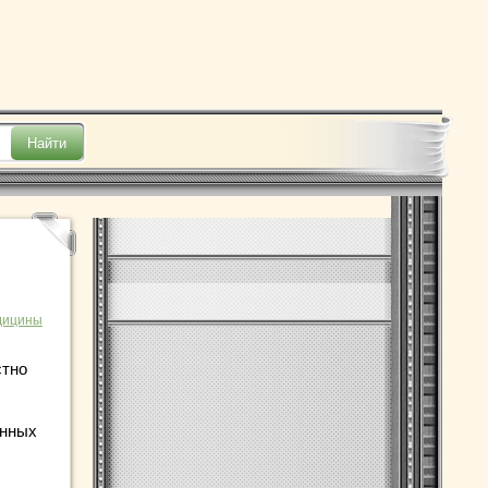
дицины
стно
онных