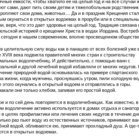
чные емкости, чтобы хватило ее на целый год и на все случаи 
ьют сами, дают пить своим детям и тяжелобольным родственник
кропляют свои дома, животных… Да и в праздник Крещения ста
ым окунаться в открытых водоемах в проруби или в специальн
и, веря, что это дает здоровье на целый год. Традиция связана 
гельской историей о крещении Христа в водах Иордана. Востре
и сегодня в нашем современном, вполне просвещенном обществе
 в целительную силу воды как в панацею от всех болезней уже 
 XVIII века подвигла правителей многих стран к строительству
иальных водолечебниц. И действительно, с помощью ванн с
ральной и другой лечебной водой избавляли от многих недугов.
ечение природной водой основывалась на примере спартанского
за жизни, когда мужчины, проснувшись утром, пили холодную вод
е этого окунались в открытый водоем и отправлялись в горы.
акали они только хлебом, запивая его простой водой.
е и по сей день повторяется в водолечебницах. Как известно, в
ии водолечение активно используется в домах отдыха и санатор
 в целях профилактики или лечения своих недугов в течение дн
олько раз пьют воду из естественных источников, принимают ва
бной водой, обливаются ею, принимают прохладный душ. А где-т
ются в открытых водоемах.