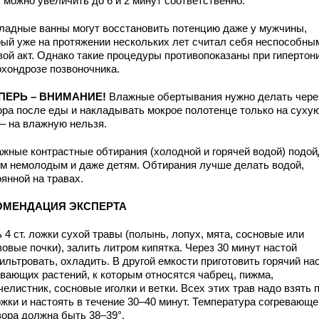
х можно увеличить до 6 и 2 минут соответственно.
ладные ванны могут восстановить потенцию даже у мужчины,
рый уже на протяжении нескольких лет считал себя неспособны
вой акт. Однако такие процедуры противопоказаны при гипертон
охондрозе позвоночника.
ЕПЕРЬ – ВНИМАНИЕ!
Влажные обертывания нужно делать через
ора после еды и накладывать мокрое полотенце только на суху
 – на влажную нельзя.
ажные контрастные обтирания (холодной и горячей водой) подой
м немолодым и даже детям. Обтирания лучше делать водой,
оянной на травах.
ОМЕНДАЦИЯ ЭКСПЕРТА
 4 ст. ложки сухой травы (полынь, лопух, мята, сосновые или
овые почки), залить литром кипятка. Через 30 минут настой
льтровать, охладить. В другой емкости приготовить горячий на
евающих растений, к которым относятся чабрец, пижма,
елистник, сосновые иголки и ветки. Всех этих трав надо взять п
ожки и настоять в течение 30–40 минут. Температура согревающе
вора должна быть 38–39°.