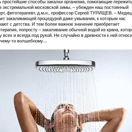
ь простейшие способы закалки организма, помогающие пережит
в экстремальной московской зимы, – убежден наш постоянный
ерт, фитотерапевт, д.м.н., профессор Сергей ТУРИЩЕВ. – Медиц
ает закаливающей процедурой даже умывания, к которым нас
чают с детства. И тем более важное значение приобретает
терапия, попросту – закаливание обычной водой из крана, кото
у всех и всегда под рукой. Не случайно в древности к ней относ
к чему-то волшебному…