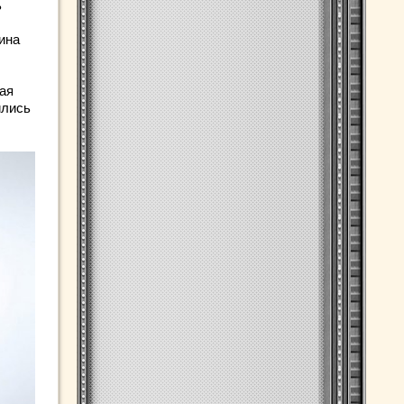
ь
ина
рая
ились