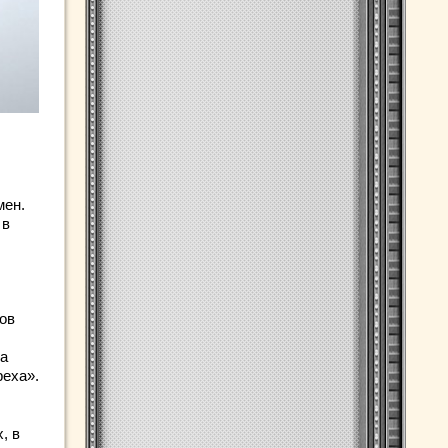
мен.
 в
ков
ка
реха».
, в