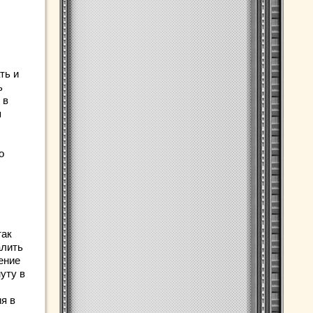
ть и
ь
 в
я
о
так
алить
ение
уту в
я в