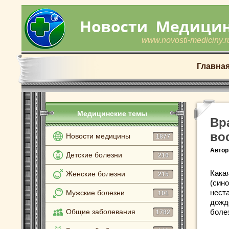
www.novosti-mediciny.r
Главна
Медицинские темы
Вр
во
Новости медицины
1877
Автор
Детские болезни
216
Какая
Женские болезни
215
(сино
неста
Мужские болезни
101
дожд
Общие заболевания
боле
1782