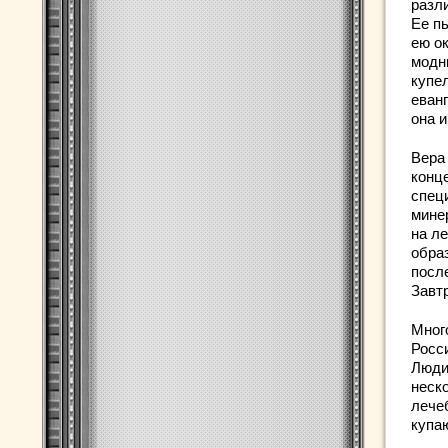
разли
Ее п
ею о
модн
купел
еван
она 
Вера
конце
спец
мине
на л
обра
посл
Завтр
Много
Росс
Люди
неск
лече
купа