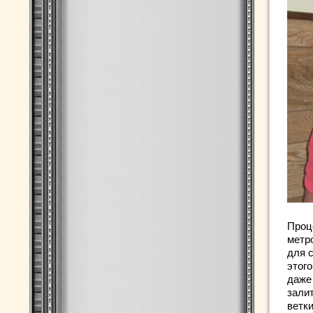
Проц
метро
для 
этого
даже
зали
ветки