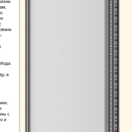
жизни.
ам,
ло
ые
с
бована
.
в
 Мода
у, а
иях.
я
нны с
о и