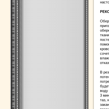
наст
РЕК
Обер
приг
обер
ткани
пост
помо
кров
соче
влаж
отказ
В ре
потен
потр
будет
воду 
3 мин
таз, 
зака