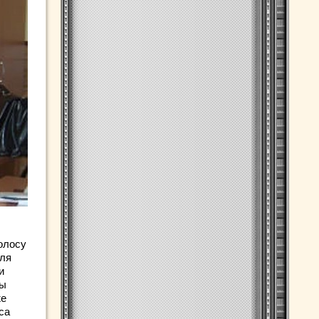
полосу
Для
и
вы
же
са