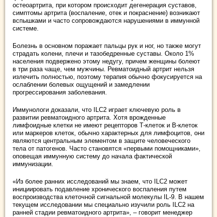
остеоартрита, при котором происходит дегенерация суставов,
симптомы артрита (воспаление, отек и покраснение) возникают
вспышками и часто сопровождаются нарушениями в иммунной
системе.
Болезнь в основном поражает пальцы рук и ног, но также могут
страдать колени, плечи и тазобедренные суставы. Около 1%
населения подвержено этому недугу, причем женщины болеют
в три раза чаще, чем мужчины. Ревматоидный артрит нельзя
излечить полностью, поэтому терапия обычно фокусируется на
ослаблении болевых ощущений и замедлении
прогрессирования заболевания.
Иммунологи доказали, что ILC2 играет ключевую роль в
развитии ревматоидного артрита. Хотя врожденные
лимфоидные клетки не имеют рецепторов Т-клеток и В-клеток
или маркеров клеток, обычно характерных для лимфоцитов, они
являются центральным элементом в защите человеческого
тела от патогенов. Часто становятся «первыми помощниками»,
оповещая иммунную систему до начала фактической
иммунизации.
«Из более ранних исследований мы знаем, что ILC2 может
инициировать подавление хронического воспаления путем
воспроизводства клеточной сигнальной молекулы IL-9. В нашем
текущем исследовании мы специально изучили роль ILC2 на
ранней стадии ревматоидного артрита», – говорит менеджер