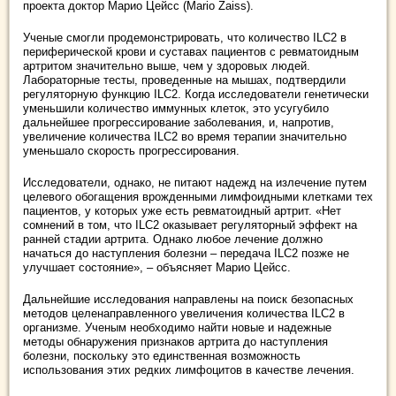
проекта доктор Марио Цейсс (Mario Zaiss).
Ученые смогли продемонстрировать, что количество ILC2 в
периферической крови и суставах пациентов с ревматоидным
артритом значительно выше, чем у здоровых людей.
Лабораторные тесты, проведенные на мышах, подтвердили
регуляторную функцию ILC2. Когда исследователи генетически
уменьшили количество иммунных клеток, это усугубило
дальнейшее прогрессирование заболевания, и, напротив,
увеличение количества ILC2 во время терапии значительно
уменьшало скорость прогрессирования.
Исследователи, однако, не питают надежд на излечение путем
целевого обогащения врожденными лимфоидными клетками тех
пациентов, у которых уже есть ревматоидный артрит. «Нет
сомнений в том, что ILC2 оказывает регуляторный эффект на
ранней стадии артрита. Однако любое лечение должно
начаться до наступления болезни – передача ILC2 позже не
улучшает состояние», – объясняет Марио Цейсс.
Дальнейшие исследования направлены на поиск безопасных
методов целенаправленного увеличения количества ILC2 в
организме. Ученым необходимо найти новые и надежные
методы обнаружения признаков артрита до наступления
болезни, поскольку это единственная возможность
использования этих редких лимфоцитов в качестве лечения.